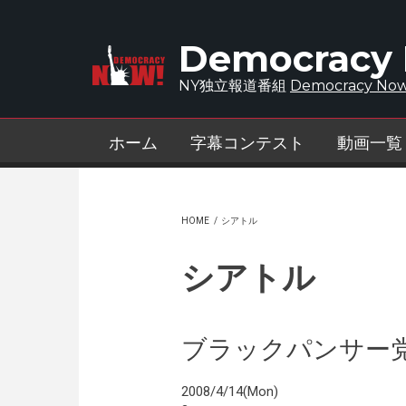
Skip to main content
Democracy
NY独立報道番組
Democracy Now
ホーム
字幕コンテスト
動画一覧
HOME
/
シアトル
シアトル
ブラックパンサー党
2008/4/14(Mon)