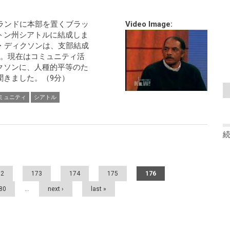
ランドに本部を置くブラッ
Video Image:
トン州シアトルに結成しま
・ディクソンは、支部結成
た。現在はコミュニティ活
クソンに、人種的平等のた
聞きました。（9分）
ミュニティ
シアトル
72
173
174
175
176
80
…
next ›
last »