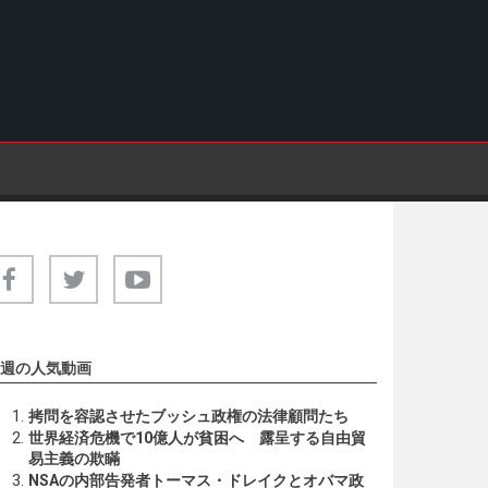
週の人気動画
拷問を容認させたブッシュ政権の法律顧問たち
世界経済危機で10億人が貧困へ 露呈する自由貿
易主義の欺瞞
NSAの内部告発者トーマス・ドレイクとオバマ政