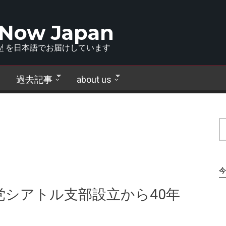
 Now Japan
!
を日本語でお届けしています
過去記事
about us
今
シアトル支部設立から40年