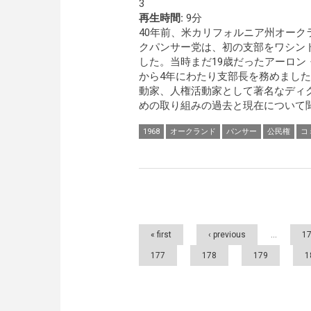
3
再生時間:
9分
40年前、米カリフォルニア州オーク
クパンサー党は、初の支部をワシン
した。当時まだ19歳だったアーロン
から4年にわたり支部長を務めまし
動家、人権活動家として著名なディ
めの取り組みの過去と現在について
1968
オークランド
パンサー
公民権
コ
Pages
« first
‹ previous
…
1
177
178
179
1