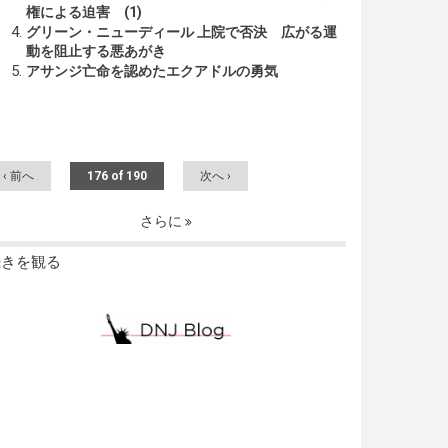
権による迫害 (1)
グリーン・ニューディール 上院で否決 広がる運
動を阻止する悪あがき
アサンジ亡命を認めたエクアドルの勇気
‹ 前へ
176 of 190
次へ ›
さらに
続きを観る