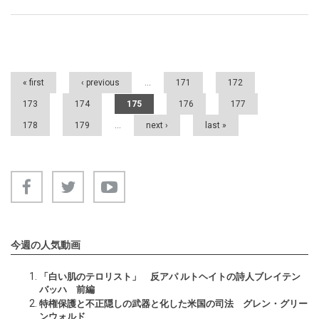
Pages
« first
‹ previous
…
171
172
173
174
175
176
177
178
179
…
next ›
last »
今週の人気動画
「白い肌のテロリスト」 反アパ ルトヘイトの詩人ブレイテン
バッハ 前編
特権保護と不正隠しの武器と化した米国の司法 グレン・グリー
ンウォルド