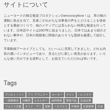
サイトについて
ニューヨークの独立報道プロダクションDemocracyNow！は、草の根の
運動に焦点を当て、見過ごされがちな当事者の声をとどけることを使命
とする番組づくりで、他のメディアには見られない特異な報道を行って
います。日本語サイトは2007年に始まりました。日本ではあまり紹介さ
れない事件や、日本の視聴者に関係のありそうな題材を厳選して紹介し
ています。
字幕動画アーカイブとしても、たいへんに充実してきました。どれも内
容の濃いインタビューであり、見るたびに新しい発見があります。いろ
んな使い方ができる資料として、お役立ていただければ幸いです。
Tags
アパルトヘイト
アリ･アブニマー
カーター
ゲスト
パレスチナ
一国家解決
分離壁
エネルギー
油田開発
環境汚染
石油企業
マルクス主義
タリク・アリ
規制
ベネズエラ
中南米
左派政権
石油