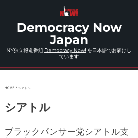
Skip to main content
Democracy Now
Japan
NY独立報道番組
Democracy Now!
を日本語でお届けし
ています
HOME
/
シアトル
シアトル
ブラックパンサー党シアトル支