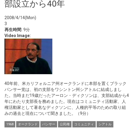
部設立から40年
2008/4/14(Mon)
3
再生時間:
9分
Video Image:
40年前、米カリフォルニア州オークランドに本部を置くブラック
パンサー党は、初の支部をワシントン州シアトルに結成しまし
た。当時まだ19歳だったアーロン・ディクソンは、支部結成から4
年にわたり支部長を務めました。現在はコミュニティ活動家、人
権活動家として著名なディクソンに、人種的平等のための取り組
みの過去と現在について聞きました。（9分）
1968
オークランド
パンサー
公民権
コミュニティ
シアトル