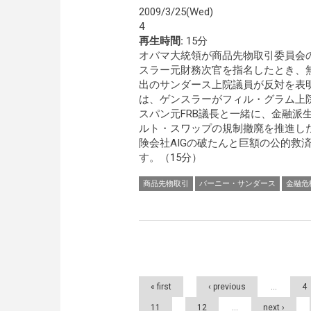
2009/3/25(Wed)
4
再生時間:
15分
オバマ大統領が商品先物取引委員会
スラー元財務次官を指名したとき、
出のサンダース上院議員が反対を表
は、ゲンスラーがフィル・グラム上
スパン元FRB議長と一緒に、金融派
ルト・スワップの規制撤廃を推進し
険会社AIGの破たんと巨額の公的救
す。（15分）
商品先物取引
バーニー・サンダース
金融危
Pages
« first
‹ previous
…
4
11
12
…
next ›