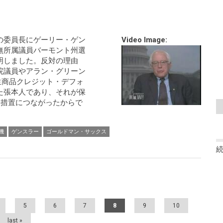
の委員長にゲーリー・ゲン
Video Image:
無所属議員バーモント州選
明しました。反対の理由
院議員やアラン・グリーン
生商品クレジット・デフォ
た張本人であり、それが保
済措置につながったからで
機
ゲンスラー
ゴールドマン・サックス
5
6
7
8
9
10
last »