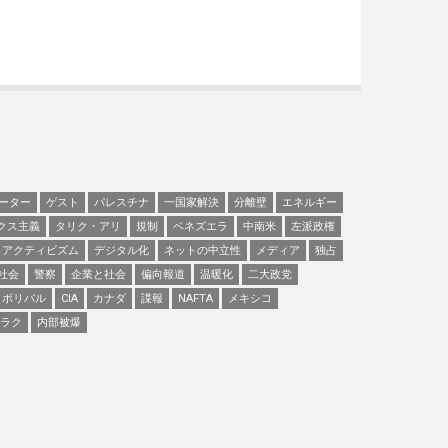
ーター
ゲスト
パレスチナ
一国家解決
分離壁
エネルギー
クス主義
タリク・アリ
規制
ベネズエラ
中南米
左派政権
アクティビズム
デジタル化
ネットの中立性
メディア
独占
社会
警察
企業と社会
偏向報道
温暖化
二大政党
ボリバル
CIA
カナダ
諜報
NAFTA
メキシコ
ラク
内部被爆