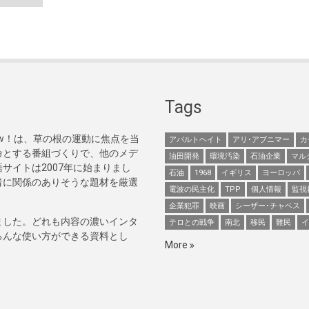
Tags
Now！は、草の根の運動に焦点を当
アパルトヘイト
アリ･アブニマー
カ
命とする番組づくりで、他のメデ
油田開発
環境汚染
石油企業
マル
サイトは2007年に始まりまし
石油
1968
イギリス
ヨーロッパ
者に関係のありそうな題材を厳選
電波の民主化
TPP
個人情報
監視
企業犯罪
映画
シーザー･チャベス
ました。どれも内容の濃いインタ
テロとの戦争
南北
移民
難民
イ
ろんな使い方ができる資料とし
More