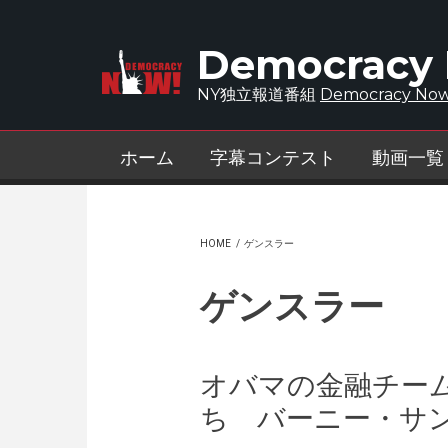
Skip to main content
Democracy
NY独立報道番組
Democracy Now
ホーム
字幕コンテスト
動画一覧
HOME
/
ゲンスラー
ゲンスラー
オバマの金融チー
ち バーニー・サ