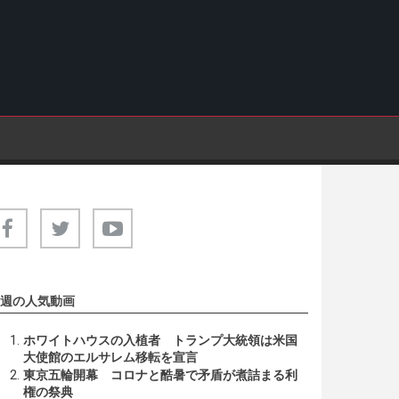
週の人気動画
ホワイトハウスの入植者 トランプ大統領は米国
大使館のエルサレム移転を宣言
東京五輪開幕 コロナと酷暑で矛盾が煮詰まる利
権の祭典