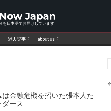
 Now Japan
!
を日本語でお届けしています
過去記事
about us
今
ムは金融危機を招いた張本人た
ンダース