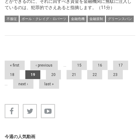
とができるのに、それに回すべき資金を金融機関に無駄に注入し
ているのは、犯罪的でさえあると指摘します。（11分）
不服従
ポール・クレイグ・ロバーツ
金融危機
金融規制
グリーンスパン
Pages
« first
‹ previous
…
15
16
17
18
19
20
21
22
23
…
next ›
last »
今週の人気動画