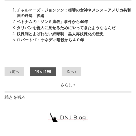
チャルマーズ・ジョンソン：復讐の女神ネメシス－アメリカ共和
国の終焉 後編
ベトナムの「ソンミ虐殺」事件から40年
タリバンを善人に見せるためにやってきたようなもんだ
奴隷制とよばれない奴隷制 黒人再奴隷化の歴史
ロバート･F・ケネディ暗殺から４０年
‹ 前へ
19 of 190
次へ ›
さらに
続きを観る