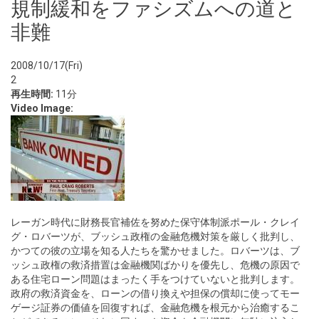
規制緩和をファシズムへの道と
非難
2008/10/17(Fri)
2
再生時間:
11分
Video Image:
レーガン時代に財務長官補佐を努めた保守体制派ポール・クレイ
グ・ロバーツが、ブッシュ政権の金融危機対策を厳しく批判し、
かつての彼の立場を知る人たちを驚かせました。ロバーツは、ブ
ッシュ政権の救済措置は金融機関ばかりを優先し、危機の原因で
ある住宅ローン問題はまったく手をつけていないと批判します。
政府の救済資金を、ローンの借り換えや担保の償却に使ってモー
ゲージ証券の価値を回復すれば、金融危機を根元から治癒するこ