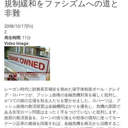
規制緩和をファシズムへの道と
非難
2008/10/17(Fri)
2
再生時間:
11分
Video Image:
レーガン時代に財務長官補佐を努めた保守体制派ポール・クレイ
グ・ロバーツが、ブッシュ政権の金融危機対策を厳しく批判し、
かつての彼の立場を知る人たちを驚かせました。ロバーツは、ブ
ッシュ政権の救済措置は金融機関ばかりを優先し、危機の原因で
ある住宅ローン問題はまったく手をつけていないと批判します。
政府の救済資金を、ローンの借り換えや担保の償却に使ってモー
ゲージ証券の価値を回復すれば、金融危機を根元から治癒するこ