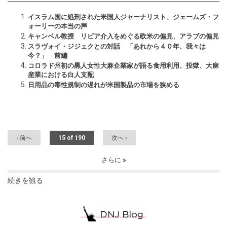
イスラム国に処刑された米国人ジャーナリスト、ジェームズ・フ
ォーリーの本当の声
キャンベル教授 リビア介入をめぐる欧米の偏見、アラブの偏見
スラヴォイ・ジジェクとの対話 「あれから４０年、我々は
今？」 前編
コロラド州初の黒人女性大麻企業家が語る食用利用、投獄、大麻
産業における白人支配
日用品の毒性規制の遅れが米国製品の市場を狭める
‹ 前へ
15 of 190
次へ ›
さらに
続きを観る