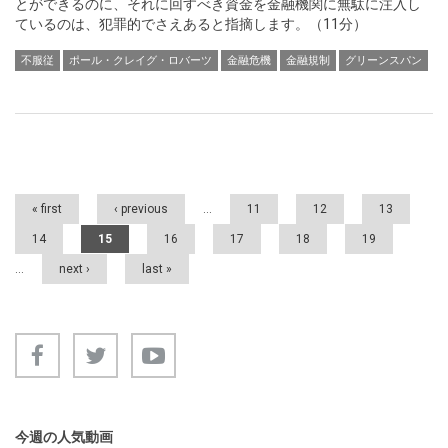
とができるのに、それに回すべき資金を金融機関に無駄に注入し
ているのは、犯罪的でさえあると指摘します。（11分）
不服従
ポール・クレイグ・ロバーツ
金融危機
金融規制
グリーンスパン
Pages
« first
‹ previous
…
11
12
13
14
15
16
17
18
19
…
next ›
last »
今週の人気動画