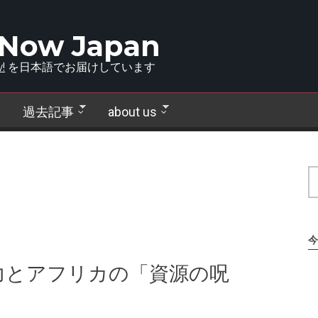
 Now Japan
!
を日本語でお届けしています
過去記事
about us
今
力とアフリカの「資源の呪