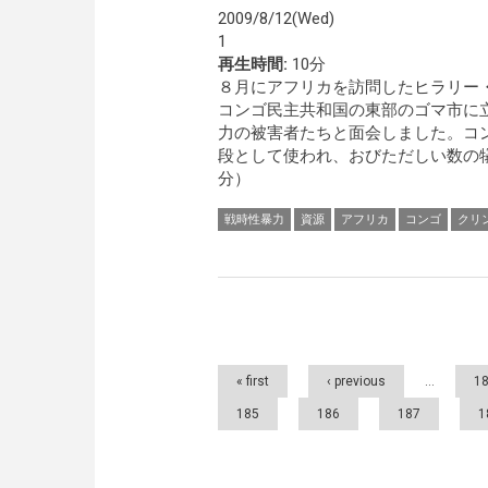
2009/8/12(Wed)
1
再生時間:
10分
８月にアフリカを訪問したヒラリー
コンゴ民主共和国の東部のゴマ市に
力の被害者たちと面会しました。コ
段として使われ、おびただしい数の犠
分）
戦時性暴力
資源
アフリカ
コンゴ
クリ
Pages
« first
‹ previous
…
1
185
186
187
1