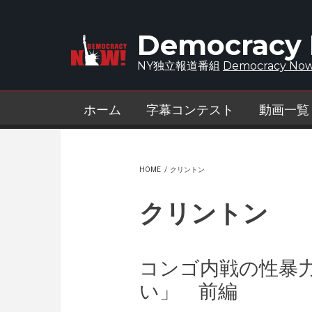
Skip to main content
Democracy
NY独立報道番組
Democracy Now
ホーム
字幕コンテスト
動画一覧
HOME
/
クリントン
クリントン
コンゴ内戦の性暴
い」 前編