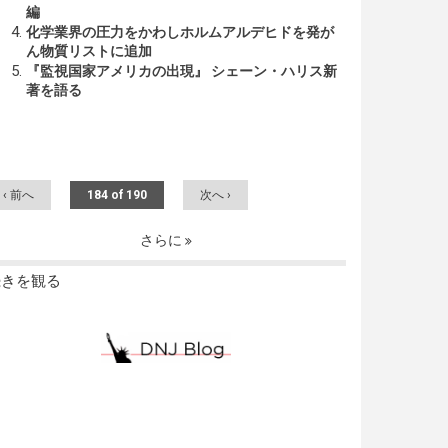
編
化学業界の圧力をかわしホルムアルデヒドを発が
ん物質リストに追加
『監視国家アメリカの出現』 シェーン・ハリス新
著を語る
‹ 前へ
184 of 190
次へ ›
さらに
続きを観る