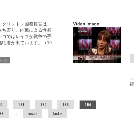
・クリントン国務長官は、
Video Image:
立ち寄り、内戦による性暴
ンゴではレイプが戦争の手
牲者が出ています。（10
ントン
80
181
182
183
184
88
…
next ›
last »