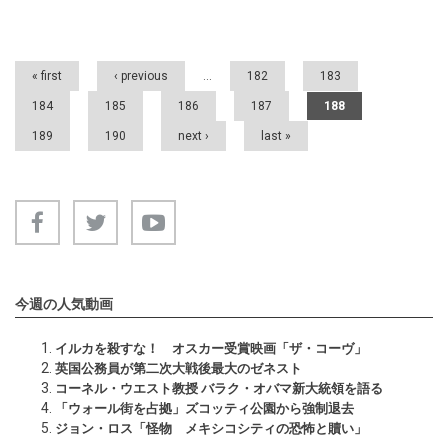
Pages
« first
‹ previous
…
182
183
184
185
186
187
188
189
190
next ›
last »
今週の人気動画
イルカを殺すな！ オスカー受賞映画「ザ・コーヴ」
英国公務員が第二次大戦後最大のゼネスト
コーネル・ウエスト教授 バラク・オバマ新大統領を語る
「ウォール街を占拠」ズコッティ公園から強制退去
ジョン・ロス「怪物 メキシコシティの恐怖と贖い」