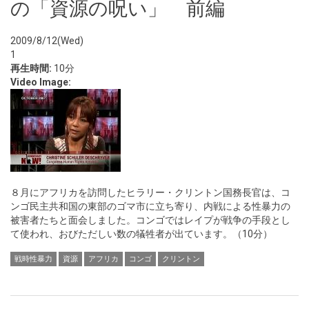
の「資源の呪い」 前編
2009/8/12(Wed)
1
再生時間:
10分
Video Image:
８月にアフリカを訪問したヒラリー・クリントン国務長官は、コ
ンゴ民主共和国の東部のゴマ市に立ち寄り、内戦による性暴力の
被害者たちと面会しました。コンゴではレイプが戦争の手段とし
て使われ、おびただしい数の犠牲者が出ています。（10分）
戦時性暴力
資源
アフリカ
コンゴ
クリントン