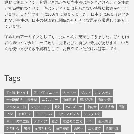
運動に焦点を当て、見過ごされがちな当事者の声をとどけることを使命
とする番組づくりで、他のメディアには見られない特異な報道を行って
います。日本語サイトは2007年に始まりました。日本ではあまり紹介さ
れない事件や、日本の視聴者に関係のありそうな題材を厳選して紹介し
ています。
字幕動画アーカイブとしても、たいへんに充実してきました。どれも内
容の濃いインタビューであり、見るたびに新しい発見があります。いろ
んな使い方ができる資料として、お役立ていただければ幸いです。
Tags
アパルトヘイト
アリ･アブニマー
カーター
ゲスト
パレスチナ
一国家解決
分離壁
エネルギー
油田開発
環境汚染
石油企業
マルクス主義
タリク・アリ
規制
ベネズエラ
中南米
左派政権
石油
1968
イギリス
ヨーロッパ
アクティビズム
デジタル化
ネットの中立性
メディア
独占
電波の民主化
TPP
個人情報
監視社会
警察
企業と社会
偏向報道
温暖化
二大政党
企業犯罪