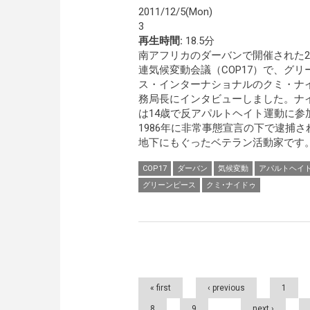
2011/12/5(Mon)
3
再生時間:
18.5分
南アフリカのダーバンで開催された20
連気候変動会議（COP17）で、グリ
ス・インターナショナルのクミ・ナ
務局長にインタビューしました。ナ
は14歳で反アパルトヘイト運動に参
1986年に非常事態宣言の下で逮捕さ
地下にもぐったベテラン活動家です。(
COP17
ダーバン
気候変動
アパルトヘイ
グリーンピース
クミ･ナイドゥ
Pages
« first
‹ previous
1
8
9
…
next ›