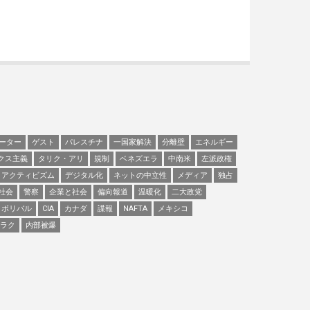
ーター
ゲスト
パレスチナ
一国家解決
分離壁
エネルギー
クス主義
タリク・アリ
規制
ベネズエラ
中南米
左派政権
アクティビズム
デジタル化
ネットの中立性
メディア
独占
社会
警察
企業と社会
偏向報道
温暖化
二大政党
ボリバル
CIA
カナダ
諜報
NAFTA
メキシコ
ラク
内部被爆