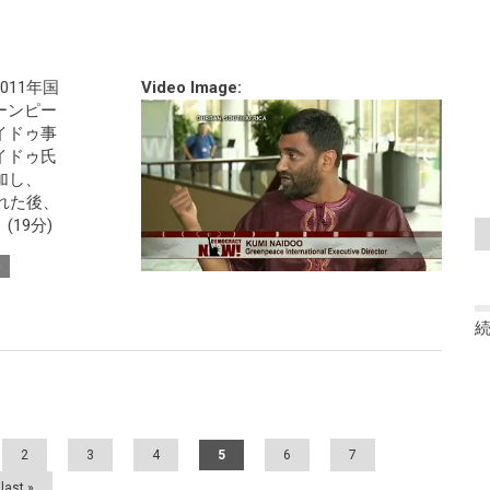
11年国
Video Image:
ーンピー
イドゥ事
イドゥ氏
加し、
れた後、
19分)
ト
2
3
4
5
6
7
last »