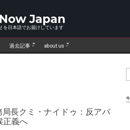
 Now Japan
!
を日本語でお届けしています
過去記事
about us
今
務局長クミ・ナイドゥ：反アパ
候正義へ