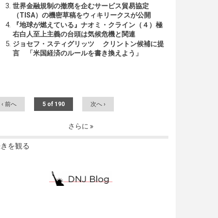
世界金融規制の撤廃を企むサービス貿易協定
（TISA）の機密草稿をウィキリークスが公開
『地球が燃えている』ナオミ・クライン（４）極
右白人至上主義の台頭は気候危機と関連
ジョセフ・スティグリッツ クリントン候補に提
言 「米国経済のルールを書き換えよう」
‹ 前へ
5 of 190
次へ ›
さらに
続きを観る