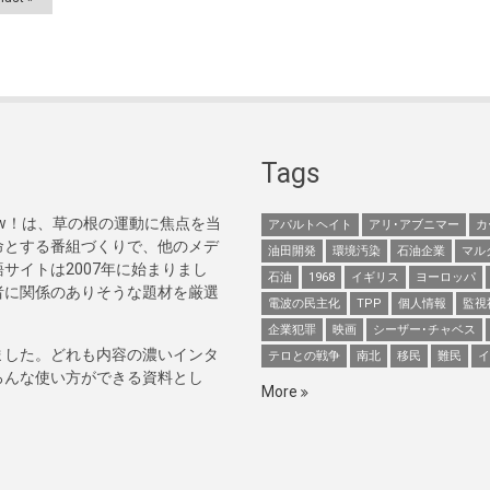
Tags
Now！は、草の根の運動に焦点を当
アパルトヘイト
アリ･アブニマー
カ
命とする番組づくりで、他のメデ
油田開発
環境汚染
石油企業
マル
サイトは2007年に始まりまし
石油
1968
イギリス
ヨーロッパ
者に関係のありそうな題材を厳選
電波の民主化
TPP
個人情報
監視
企業犯罪
映画
シーザー･チャベス
ました。どれも内容の濃いインタ
テロとの戦争
南北
移民
難民
イ
ろんな使い方ができる資料とし
More