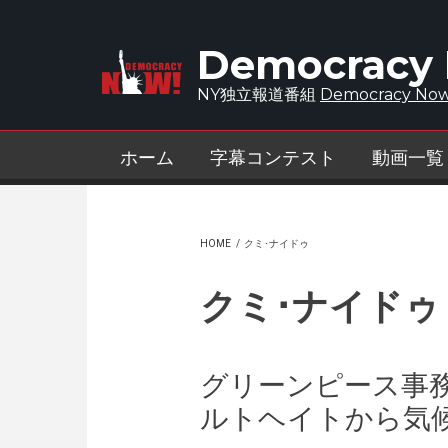
Skip to main content
Democracy
NY独立報道番組
Democracy Now
ホーム
字幕コンテスト
動画一覧
HOME
/
クミ･ナイドゥ
クミ･ナイドゥ
グリーンピース事
ルトヘイトから気