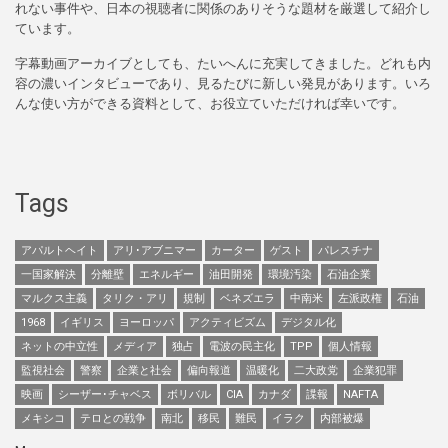
れない事件や、日本の視聴者に関係のありそうな題材を厳選して紹介し
ています。
字幕動画アーカイブとしても、たいへんに充実してきました。どれも内
容の濃いインタビューであり、見るたびに新しい発見があります。いろ
んな使い方ができる資料として、お役立ていただければ幸いです。
Tags
アパルトヘイト
アリ･アブニマー
カーター
ゲスト
パレスチナ
一国家解決
分離壁
エネルギー
油田開発
環境汚染
石油企業
マルクス主義
タリク・アリ
規制
ベネズエラ
中南米
左派政権
石油
1968
イギリス
ヨーロッパ
アクティビズム
デジタル化
ネットの中立性
メディア
独占
電波の民主化
TPP
個人情報
監視社会
警察
企業と社会
偏向報道
温暖化
二大政党
企業犯罪
映画
シーザー･チャベス
ボリバル
CIA
カナダ
諜報
NAFTA
メキシコ
テロとの戦争
南北
移民
難民
イラク
内部被爆