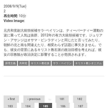
2008/9/9(Tue)
2
再生時間:
10分
Video Image:
元共和党副大統領候補サラ･ペイリンは、ティーパーティー運動の
波に乗って人気は抜群、2012年の有力大統領候補です。ジュリア
ン・アサンジはオサマ・ビンラディンと同じだと言ってみたり、
朝鮮の北と南を間違えたり、相変わらず話題に事欠きません。で
も、彼女の背景にあるキリスト教右派の政治目標を考えれば、彼
女の宗教観が政治決定に影響することが危惧されます。
原理主義
共和党
キリスト教右派
サラ・ペイリン
キリスト教シオニズム
Pages
« first
‹ previous
…
181
182
183
184
185
186
187