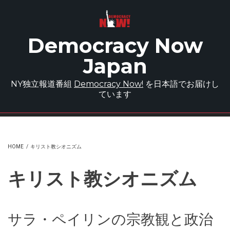
Skip to main content
Democracy Now
Japan
NY独立報道番組
Democracy Now!
を日本語でお届けし
ています
HOME
/
キリスト教シオニズム
キリスト教シオニズム
サラ・ペイリンの宗教観と政治