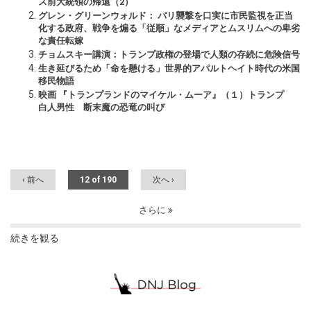
ス前大統領の帰還（2）
グレン・グリーンウォルド： パリ襲撃を口実に市民監視を正当
化する政府、戦争を煽る「従順」なメディアとムスリムへの卑劣
な責任転嫁
チョムスキー講演：トランプ政権の登場で人類の存続に危険信号
生き延びるため「命を懸ける」世界的アパルトヘイト時代の米国
移民物語
映画 『トランプランドのマイケル・ムーア』（１）トランプ
白人男性 断末魔の恐竜の叫び
‹ 前へ
12 of 190
次へ ›
さらに
続きを観る