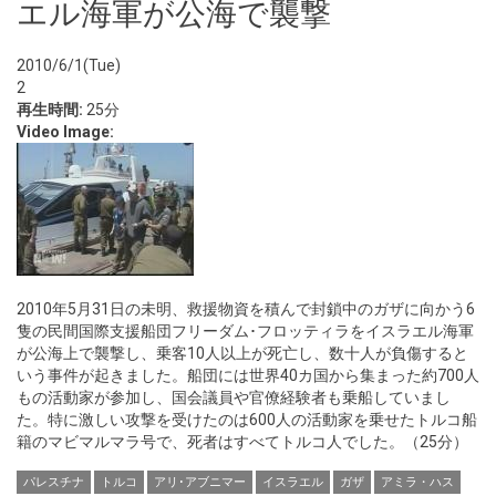
エル海軍が公海で襲撃
2010/6/1(Tue)
2
再生時間:
25分
Video Image:
2010年5月31日の未明、救援物資を積んで封鎖中のガザに向かう6
隻の民間国際支援船団フリーダム･フロッティラをイスラエル海軍
が公海上で襲撃し、乗客10人以上が死亡し、数十人が負傷すると
いう事件が起きました。船団には世界40カ国から集まった約700人
もの活動家が参加し、国会議員や官僚経験者も乗船していまし
た。特に激しい攻撃を受けたのは600人の活動家を乗せたトルコ船
籍のマビマルマラ号で、死者はすべてトルコ人でした。（25分）
パレスチナ
トルコ
アリ･アブニマー
イスラエル
ガザ
アミラ・ハス