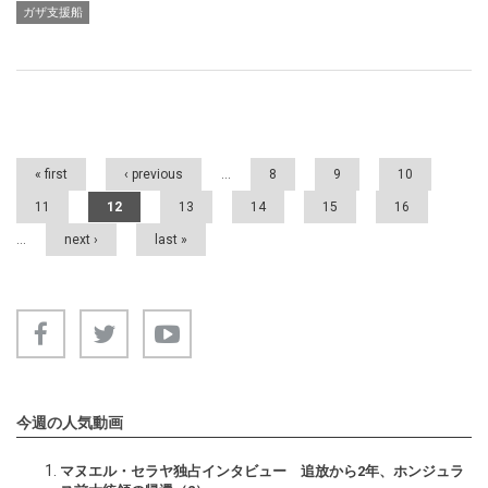
ガザ支援船
Pages
« first
‹ previous
…
8
9
10
11
12
13
14
15
16
…
next ›
last »
今週の人気動画
マヌエル・セラヤ独占インタビュー 追放から2年、ホンジュラ