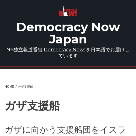
Skip to main content
Democracy Now
Japan
NY独立報道番組
Democracy Now!
を日本語でお届けし
ています
HOME
/
ガザ支援船
ガザ支援船
ガザに向かう支援船団をイスラ