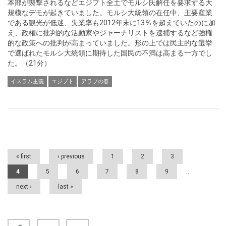
本部が襲撃されるなどエジプト全土でモルシ氏解任を要求する大
規模なデモが起きていました。モルシ大統領の在任中、主要産業
である観光が低迷、失業率も2012年末に13％を超えていたのに加
え、政権に批判的な活動家やジャーナリストを逮捕するなど強権
的な政策への批判が高まっていました。形の上では民主的な選挙
で選ばれたモルシ大統領に期待した国民の不満は高まる一方でし
た。（21分）
イスラム主義
エジプト
アラブの春
Pages
« first
‹ previous
1
2
3
4
5
6
7
8
9
…
next ›
last »