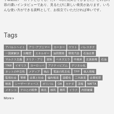
容の濃いインタビューであり、見るたびに新しい発見があります。いろ
んな使い方ができる資料として、お役立ていただければ幸いです。
Tags
アパルトヘイト
アリ･アブニマー
カーター
ゲスト
パレスチナ
一国家解決
分離壁
エネルギー
油田開発
環境汚染
石油企業
マルクス主義
タリク・アリ
規制
ベネズエラ
中南米
左派政権
石油
1968
イギリス
ヨーロッパ
アクティビズム
デジタル化
ネットの中立性
メディア
独占
電波の民主化
TPP
個人情報
監視社会
警察
企業と社会
偏向報道
温暖化
二大政党
企業犯罪
映画
シーザー･チャベス
ボリバル
CIA
カナダ
諜報
NAFTA
メキシコ
テロとの戦争
南北
移民
難民
イラク
内部被爆
More