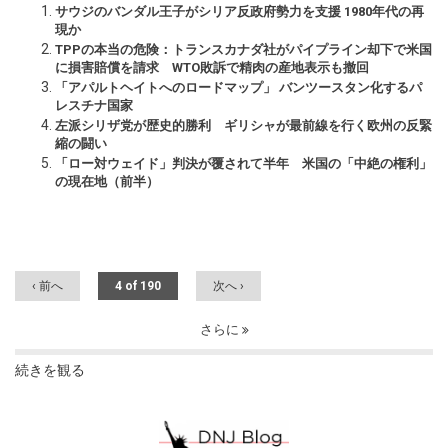
サウジのバンダル王子がシリア反政府勢力を支援 1980年代の再
現か
TPPの本当の危険：トランスカナダ社がパイプライン却下で米国
に損害賠償を請求 WTO敗訴で精肉の産地表示も撤回
「アパルトヘイトへのロードマップ」 バンツースタン化するパ
レスチナ国家
左派シリザ党が歴史的勝利 ギリシャが最前線を行く欧州の反緊
縮の闘い
「ロー対ウェイド」判決が覆されて半年 米国の「中絶の権利」
の現在地（前半）
‹ 前へ
4 of 190
次へ ›
さらに
続きを観る