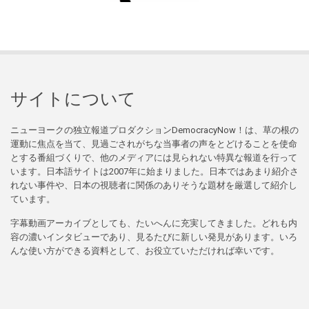
サイトについて
ニューヨークの独立報道プロダクションDemocracyNow！は、草の根の
運動に焦点を当て、見過ごされがちな当事者の声をとどけることを使命
とする番組づくりで、他のメディアには見られない特異な報道を行って
います。日本語サイトは2007年に始まりました。日本ではあまり紹介さ
れない事件や、日本の視聴者に関係のありそうな題材を厳選して紹介し
ています。
字幕動画アーカイブとしても、たいへんに充実してきました。どれも内
容の濃いインタビューであり、見るたびに新しい発見があります。いろ
んな使い方ができる資料として、お役立ていただければ幸いです。