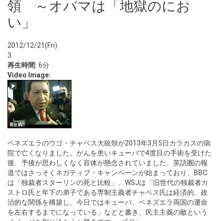
領 ～オバマは「地獄のにお
い」
2012/12/21(Fri)
3
再生時間:
6分
Video Image:
ベネズエラのウゴ・チャベス大統領が2013年3月5日カラカスの病
院で亡くなりました。がんを患いキューバで4度目の手術を受けた
後、予後が思わしくなく容体が懸念されていました。英語圏の報
道ではさっそくネガティブ・キャンペーンが始まっており、BBC
は「独裁者スターリンの死と比較」、WSJは「旧世代の独裁者カ
ストロ氏と年下の弟子である専制主義者チャベス氏は経済的、政
治的な関係を構築し、今日ではキューバ、ベネズエラ両国の運命
を左右するまでになっている」などと書き、民主主義の敵という