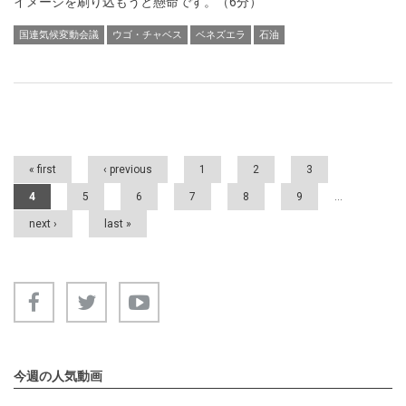
イメージを刷り込もうと懸命です。（6分）
国連気候変動会議
ウゴ・チャベス
ベネズエラ
石油
Pages
« first
‹ previous
1
2
3
4
5
6
7
8
9
…
next ›
last »
今週の人気動画