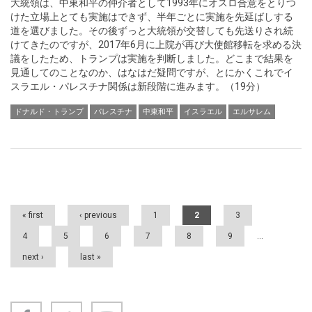
大統領は、中東和平の仲介者として1993年にオスロ合意をとりつ
けた立場上とても実施はできず、半年ごとに実施を先延ばしする
道を選びました。その後ずっと大統領が交替しても先送りされ続
けてきたのですが、2017年6月に上院が再び大使館移転を求める決
議をしたため、トランプは実施を判断しました。どこまで結果を
見通してのことなのか、はなはだ疑問ですが、とにかくこれでイ
スラエル・パレスチナ関係は新段階に進みます。（19分）
ドナルド・トランプ
パレスチナ
中東和平
イスラエル
エルサレム
Pages
« first
‹ previous
1
2
3
4
5
6
7
8
9
…
next ›
last »