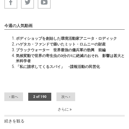
今週の人気動画
ボディショップを創始した環境活動家アニータ・ロディック
ハゲタカ・ファンドで築いたミット・ロムニーの財産
ブラックウォーター 世界最強の傭兵軍の勃興 前編
気候変動で世界の寄生虫の3分の1に絶滅のおそれ 影響は甚大と
米科学者
「私に請求してくるスパイ」 -諜報活動の民営化
‹ 前へ
2 of 190
次へ ›
さらに
続きを観る