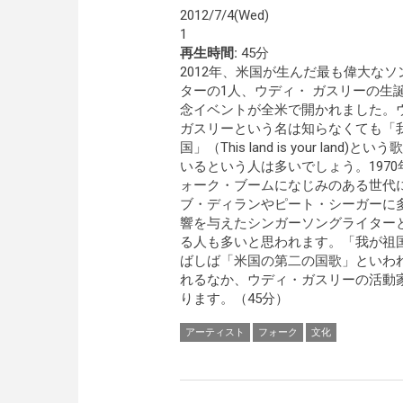
2012/7/4(Wed)
1
再生時間:
45分
2012年、米国が生んだ最も偉大なソ
ターの1人、ウディ・ ガスリーの生誕
念イベントが全米で開かれました。
ガスリーという名は知らなくても「
国」（This land is your land)と
いるという人は多いでしょう。1970
ォーク・ブームになじみのある世代
ブ・ディランやピート・シーガーに
響を与えたシンガーソングライター
る人も多いと思われます。「我が祖
ばしば「米国の第二の国歌」といわ
れるなか、ウディ・ガスリーの活動
ります。（45分）
アーティスト
フォーク
文化