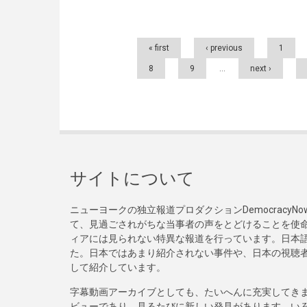
Pages
« first
‹ previous
1
8
9
…
next ›
サイトについて
ニューヨークの独立報道プロダクションDemocracy
て、見過ごされがちな当事者の声をとどけることを使
ィアには見られない特異な報道を行っています。日本語
た。日本ではあまり紹介されない事件や、日本の視聴
して紹介しています。
字幕動画アーカイブとしても、たいへんに充実してき
ビューであり、見るたびに新しい発見があります。い