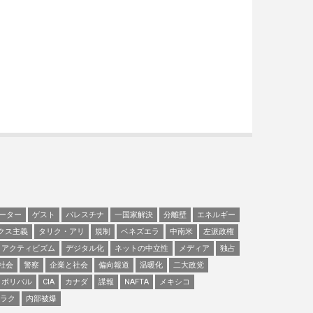
ーター
ゲスト
パレスチナ
一国家解決
分離壁
エネルギー
クス主義
タリク・アリ
規制
ベネズエラ
中南米
左派政権
アクティビズム
デジタル化
ネットの中立性
メディア
独占
社会
警察
企業と社会
偏向報道
温暖化
二大政党
ボリバル
CIA
カナダ
諜報
NAFTA
メキシコ
ラク
内部被爆