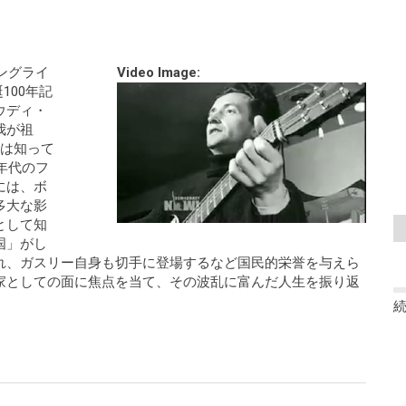
ングライ
Video Image:
100年記
ウディ・
我が祖
いう歌は知って
年代のフ
には、ボ
多大な影
として知
国」がし
れ、ガスリー自身も切手に登場するなど国民的栄誉を与えら
家としての面に焦点を当て、その波乱に富んだ人生を振り返