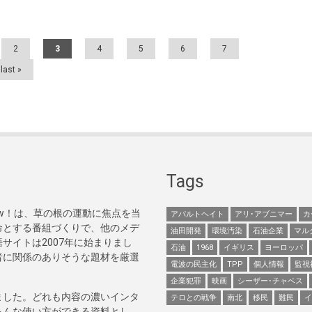
2
3
4
5
6
7
last »
Tags
Now！は、草の根の運動に焦点を当
アパルトヘイト
アリ･アブニマー
カ
命とする番組づくりで、他のメデ
油田開発
環境汚染
石油企業
マル
サイトは2007年に始まりまし
石油
1968
イギリス
ヨーロッパ
者に関係のありそうな題材を厳選
電波の民主化
TPP
個人情報
監視
企業犯罪
映画
シーザー･チャベス
ました。どれも内容の濃いインタ
テロとの戦争
南北
移民
難民
イ
ろんな使い方ができる資料とし