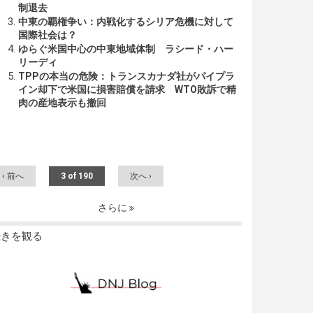
制退去
中東の覇権争い：内戦化するシリア危機に対して
国際社会は？
ゆらぐ米国中心の中東地域体制 ラシード・ハー
リーディ
TPPの本当の危険：トランスカナダ社がパイプラ
イン却下で米国に損害賠償を請求 WTO敗訴で精
肉の産地表示も撤回
‹ 前へ
3 of 190
次へ ›
さらに
続きを観る