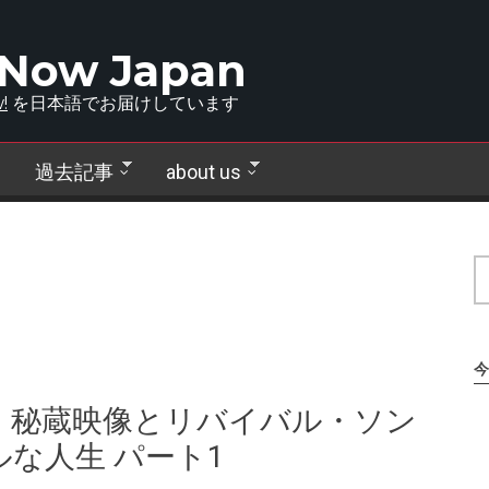
 Now Japan
!
を日本語でお届けしています
過去記事
about us
今
：秘蔵映像とリバイバル・ソン
な人生 パート1