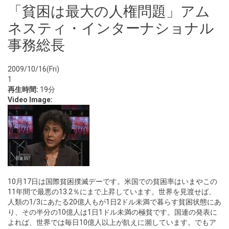
「貧困は最大の人権問題」アム
ネスティ・インターナショナル
事務総長
2009/10/16(Fri)
1
再生時間:
19分
Video Image:
10月17日は国際貧困撲滅デーです。米国での貧困率はいまやこの
11年間で最悪の13.2％にまで上昇しています。世界を見渡せば、
人類の1/3にあたる20億人もが1日2ドル未満で暮らす貧困状態にあ
り、その半分の10億人は1日1ドル未満の極貧です。国連の発表に
よれば、世界では毎日10億人以上が飢えに瀕しています。でもア