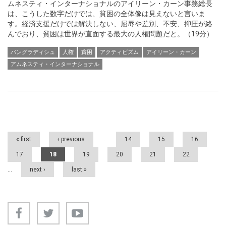
ムネスティ・インターナショナルのアイリーン・カーン事務総長
は、こうした数字だけでは、貧困の全体像は見えないと言いま
す。経済支援だけでは解決しない、屈辱や差別、不安、抑圧が絡
んでおり、貧困は世界が直面する最大の人権問題だと。（19分）
バングラディシュ
人権
貧困
アクティビズム
アイリーン・カーン
アムネスティ・インターナショナル
Pages
« first
‹ previous
…
14
15
16
17
18
19
20
21
22
…
next ›
last »