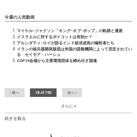
今週の人気動画
マイケル･ジャクソン「キング･オブ･ポップ」の軌跡と遺産
イスラエルに対するボイコットは有効か？
アルンダティ･ロイが語るインド経済成長の犠牲者たち
イランの核兵器開発疑惑は米国の諜報機関によって否定されてい
る セイモア・ハーシュ
COP15会場から主要環境団体を締め出す国連
‹ 前へ
18 of 190
次へ ›
さらに
続きを観る