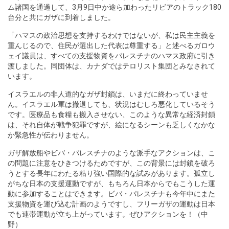
ム諸国を通過して、3月9日中か途ら加わったリビアのトラック180
台分と共にガザに到着しました。
「ハマスの政治思想を支持するわけではないが、私は民主主義を
重んじるので、住民が選出した代表は尊重する」と述べるガロウ
ェイ議員は、すべての支援物資をパレスチナのハマス政府に引き
渡しました。同団体は、カナダではテロリスト集団とみなされて
います。
イスラエルの非人道的なガザ封鎖は、いまだに終わっていませ
ん。イスラエル軍は撤退しても、状況はむしろ悪化しているそう
です。医療品も食糧も搬入させない、このような異常な経済封鎖
は、それ自体が戦争犯罪ですが、絵になるシーンも乏しくなかな
か緊急性が伝わりません。
ガザ解放船やビバ・パレスチナのような派手なアクションは、こ
の問題に注意をひきつけるためですが、この背景には封鎖を破ろ
うとする長年にわたる粘り強い国際的な試みがあります。孤立し
がちな日本の支援運動ですが、もちろん日本からでもこうした運
動に参加することはできます。ビバ・パレスチナも今年中にまた
支援物資を運び込む計画のようですし、フリーガザの運動は日本
でも連帯運動が立ち上がっています。ぜひアクションを！（中
野）