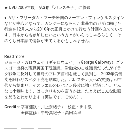
★ DVD 2009年度 第3巻
「パレスチナ」に収録
●
ガザ・フリーダム・マーチ
米国の
ノーマン・フィンケルスタイン
などが中心となって、ガンジーにならった非暴力のガザに向けた
行進を12月末から2010年の正月にかけて行なう計画を立てていま
す。日本からも参加したいという方々がいらっしゃるらしく、そ
のうち日本語で情報が出てくるかもしれません。
Read more
ジョージ・ガロウェイ（ギャロウェイ）（George Galloway）グラ
スゴー出身の現職英国下院議員。労働党の古株議員だったがイラ
ク戦争に反対して当時のブレア首相を厳しく批判し、2003年労働
党を離れリスペクト党を結成した。パレスチナ人への支援は70年
代から始まり、イスラエルのレバノン侵攻に強く抗議した。どん
なに小気味よく、はっきりものを言うかは、たとえばこんな
動画
を見るとわかります（英語です、ごめん）。
Credits:
字幕翻訳：川上奈緒子 / 校正：田中泉
全体監修：中野真紀子・高田絵里