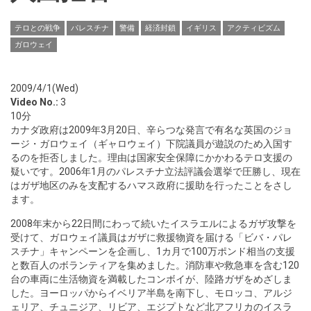
テロとの戦争
パレスチナ
警備
経済封鎖
イギリス
アクティビズム
ガロウェイ
2009/4/1(Wed)
Video No.:
3
10分
カナダ政府は2009年3月20日、辛らつな発言で有名な英国のジョ
ージ・ガロウェイ（ギャロウェイ）下院議員が遊説のため入国す
るのを拒否しました。理由は国家安全保障にかかわるテロ支援の
疑いです。2006年1月のパレスチナ立法評議会選挙で圧勝し、現在
はガザ地区のみを支配するハマス政府に援助を行ったことをさし
ます。
2008年末から22日間にわって続いたイスラエルによるガザ攻撃を
受けて、ガロウェイ議員はガザに救援物資を届ける「ビバ・パレ
スチナ」キャンペーンを企画し、1カ月で100万ポンド相当の支援
と数百人のボランティアを集めました。消防車や救急車を含む120
台の車両に生活物資を満載したコンボイが、陸路ガザをめざしま
した。ヨーロッパからイベリア半島を南下し、モロッコ、アルジ
ェリア、チュニジア、リビア、エジプトなど北アフリカのイスラ