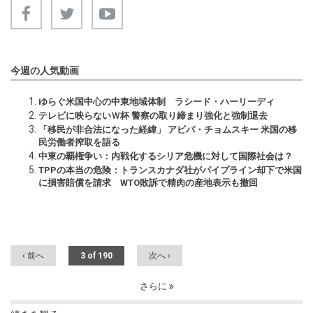
今週の人気動画
ゆらぐ米国中心の中東地域体制 ラシード・ハーリーディ
テレビに映らないＷ杯 警察の取り締まり強化と強制退去
「移民が非合法になった経緯」 アビバ・チョムスキー 米国の移
民労働者搾取を語る
中東の覇権争い：内戦化するシリア危機に対して国際社会は？
TPPの本当の危険：トランスカナダ社がパイプライン却下で米国
に損害賠償を請求 WTO敗訴で精肉の産地表示も撤回
‹ 前へ
3 of 190
次へ ›
さらに