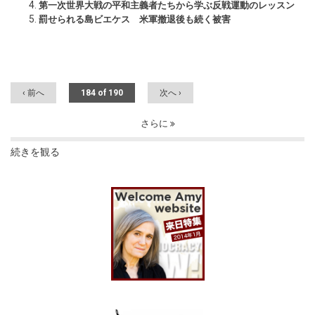
第一次世界大戦の平和主義者たちから学ぶ反戦運動のレッスン
罰せられる島ビエケス 米軍撤退後も続く被害
‹ 前へ
184 of 190
次へ ›
さらに
続きを観る