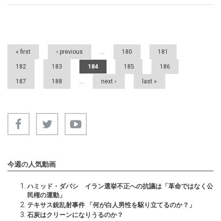
Pages
« first
‹ previous
…
180
181
182
183
184
185
186
187
188
…
next ›
last »
今週の人気動画
ハミッド・ダバシ イラン選挙不正への抗議は「革命ではなく公
民権の運動」
テキサス銃乱射事件 「何が白人男性を駆り立てるのか？」
石炭はクリーンになりうるのか？