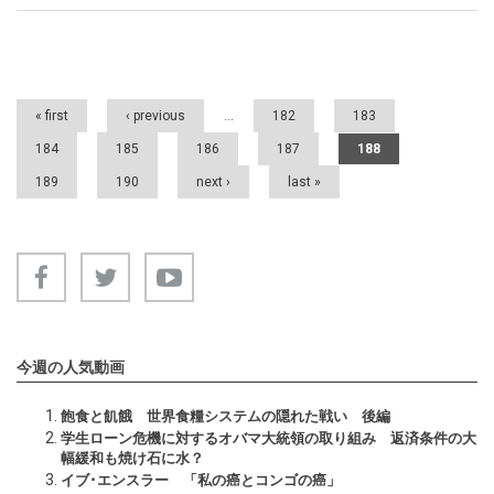
Pages
« first
‹ previous
…
182
183
184
185
186
187
188
189
190
next ›
last »
今週の人気動画
飽食と飢餓 世界食糧システムの隠れた戦い 後編
学生ローン危機に対するオバマ大統領の取り組み 返済条件の大
幅緩和も焼け石に水？
イブ･エンスラー 「私の癌とコンゴの癌」