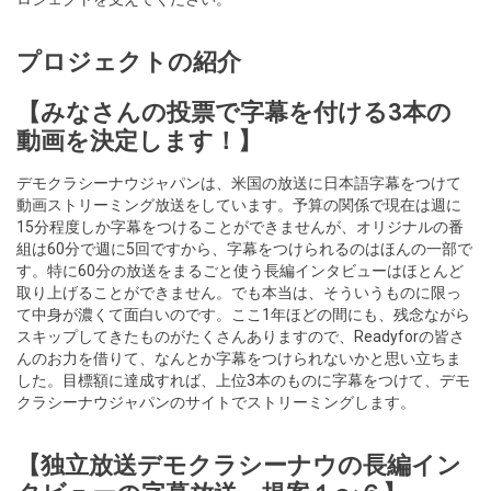
プロジェクトの紹介
【みなさんの投票で字幕を付ける3本の
動画を決定します！】
デモクラシーナウジャパンは、米国の放送に日本語字幕をつけて
動画ストリーミング放送をしています。予算の関係で現在は週に
15分程度しか字幕をつけることができませんが、オリジナルの番
組は60分で週に5回ですから、字幕をつけられるのはほんの一部で
す。特に60分の放送をまるごと使う長編インタビューはほとんど
取り上げることができません。でも本当は、そういうものに限っ
て中身が濃くて面白いのです。ここ1年ほどの間にも、残念ながら
スキップしてきたものがたくさんありますので、Readyforの皆さ
んのお力を借りて、なんとか字幕をつけられないかと思い立ちま
した。目標額に達成すれば、上位3本のものに字幕をつけて、デモ
クラシーナウジャパンのサイトでストリーミングします。
【独立放送デモクラシーナウの長編イン