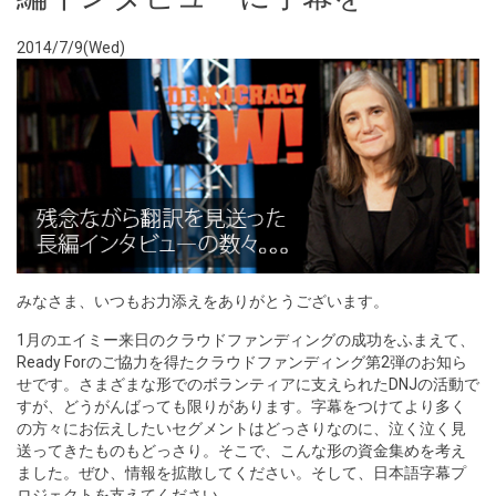
2014/7/9(Wed)
みなさま、いつもお力添えをありがとうございます。
1月のエイミー来日のクラウドファンディングの成功をふまえて、
Ready Forのご協力を得たクラウドファンディング第2弾のお知ら
せです。さまざまな形でのボランティアに支えられたDNJの活動で
すが、どうがんばっても限りがあります。字幕をつけてより多く
の方々にお伝えしたいセグメントはどっさりなのに、泣く泣く見
送ってきたものもどっさり。そこで、こんな形の資金集めを考え
ました。ぜひ、情報を拡散してください。そして、日本語字幕プ
ロジェクトを支えてください。