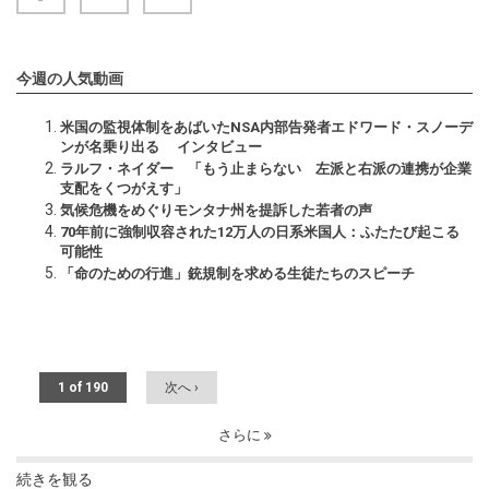
今週の人気動画
米国の監視体制をあばいたNSA内部告発者エドワード・スノーデ
ンが名乗り出る インタビュー
ラルフ・ネイダー 「もう止まらない 左派と右派の連携が企業
支配をくつがえす」
気候危機をめぐりモンタナ州を提訴した若者の声
70年前に強制収容された12万人の日系米国人：ふたたび起こる
可能性
「命のための行進」銃規制を求める生徒たちのスピーチ
1 of 190
次へ ›
さらに
続きを観る