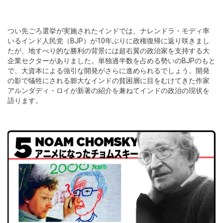
つい先ごろ選挙が実施されたインドでは、ナレンドラ・モディ率
いるインド人民党（BJP）が10年ぶりに政権復帰に返り咲きまし
たが、地すべり的な勝利の背景には超右翼の政治家を支持する大
企業セクターがありました。単独過半数を占める勢いのBJPのもと
で、大資本による強引な開発がさらに進められるでしょう。開発
の影で犠牲にされる膨大なインドの貧困層に目をむけてきた作家
アルンダディ・ロイが新著の紹介を兼ねてインドの政治の現状を
語ります。