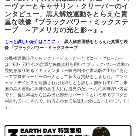
ーヴァーとキャサリン・クリーバーのイ
ンタビュー、黒人解放運動をとらえた貴
重な映像『ブラックパワー・ミックステ
ープ ～アメリカの光と影～』。
もっと詳しい紹介はここに→
黒人解放運動をとらえた貴重な映
像 「ブラックパワー・ミックステープ
公民権運動時代からアクティビストだったダニー・グローバー
は、60～70年代の貴重な映像資料を用いてブラックパワー運動の
歴史を振り返るドキュメンタリー映画制作や書籍版の出版にあた
ってプロデューサーの一人として多大な貢献をしました。アンジ
ェラ・デイビスが逮捕された経緯なども詳しく描かれていて、米
国の黒人運動に興味のある人には必見のたいへんに興味深い内容
です。番組本編からはみ出た部分はパート２という形でブログ公
開されていますので、両方あわせて放送1回分に近いものになりま
す。