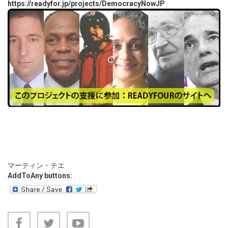
https://readyfor.jp/projects/DemocracyNowJP
マーティン・チエ
AddToAny buttons: