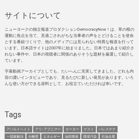
サイトについて
ニューヨークの独立報道プロダクションDemocracyNow！は、草の根の
運動に焦点を当て、見過ごされがちな当事者の声をとどけることを使命
とする番組づくりで、他のメディアには見られない特異な報道を行って
います。日本語サイトは2007年に始まりました。日本ではあまり紹介さ
れない事件や、日本の視聴者に関係のありそうな題材を厳選して紹介し
ています。
字幕動画アーカイブとしても、たいへんに充実してきました。どれも内
容の濃いインタビューであり、見るたびに新しい発見があります。いろ
んな使い方ができる資料として、お役立ていただければ幸いです。
Tags
アパルトヘイト
アリ･アブニマー
カーター
ゲスト
パレスチナ
一国家解決
分離壁
エネルギー
油田開発
環境汚染
石油企業