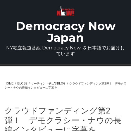
Skip to main content
Democracy Now
Japan
NY独立報道番組
Democracy Now!
を日本語でお届けし
ています
HOME
/
BLOGS
/
マーティン・チエ'S BLOG
/
クラウドファンディング第2弾！ デモクラ
シー・ナウの長編インタビューに字幕を
クラウドファンディング第2
弾！ デモクラシー・ナウの長
編インタビューに字幕を