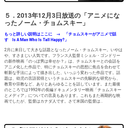
５．2013年12月3日放送の「アニメにな
ったノーム・チョムスキー」
もっと詳しい説明はここに → 「
チョムスキーがアニメで話
す Is A Man Who Is Tall Happy?
」
2月に来日して大きな話題となったノーム・チョムスキー。いやは
や、すさまじい人気です。フランス人監督ミシェル・ゴンドリー
の新作映画『のっぽ男は幸せか？』は、チョムスキーとの会話を
アニメ化した作品で、特にチョムスキーの思想に焦点を合わせて
斬新な手法によって描き出した、いっぷう変わった作品です。話
題は、幼児の言語習得というチョムスキーの先駆的な研究から、
教育や宗教など、ありとあらゆることを話しています。また最後
のところでは1992年の長編ドキュメンタリー映画「チョムスキー
とメディア」についての言及もあります。これもまた画期的な映
画でしたが、監督はカナダ人です。さて米国の監督は…