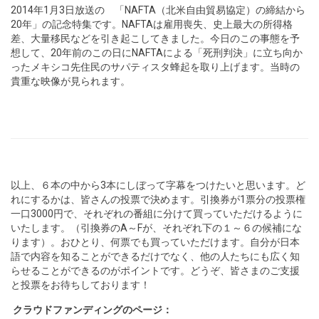
2014年1月3日放送の 「NAFTA（北米自由貿易協定）の締結から
20年」の記念特集です。NAFTAは雇用喪失、史上最大の所得格
差、大量移民などを引き起こしてきました。今日のこの事態を予
想して、20年前のこの日にNAFTAによる「死刑判決」に立ち向か
ったメキシコ先住民のサパティスタ蜂起を取り上げます。当時の
貴重な映像が見られます。
以上、６本の中から3本にしぼって字幕をつけたいと思います。ど
れにするかは、皆さんの投票で決めます。引換券が1票分の投票権
一口3000円で、それぞれの番組に分けて買っていただけるように
いたします。（引換券のA～Fが、それぞれ下の１～６の候補にな
ります）。おひとり、何票でも買っていただけます。自分が日本
語で内容を知ることができるだけでなく、他の人たちにも広く知
らせることができるのがポイントです。どうぞ、皆さまのご支援
と投票をお待ちしております！
クラウドファンディングのページ：