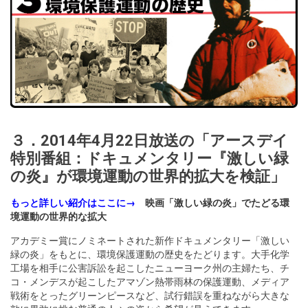
３．2014年4月22日放送の「アースデイ
特別番組：ドキュメンタリー『激しい緑
の炎』が環境運動の世界的拡大を検証」
もっと詳しい紹介はここに→
映画「激しい緑の炎」でたどる環
境運動の世界的な拡大
アカデミー賞にノミネートされた新作ドキュメンタリー「激しい
緑の炎」をもとに、環境保護運動の歴史をたどります。大手化学
工場を相手に公害訴訟を起こしたニューヨーク州の主婦たち、チ
コ・メンデスが起こしたアマゾン熱帯雨林の保護運動、メディア
戦術をとったグリーンピースなど、試行錯誤を重ねながら大きな