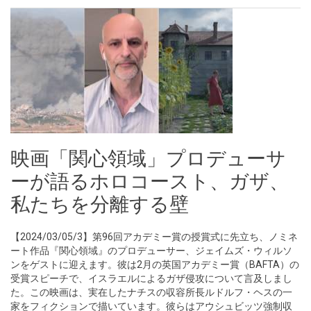
映画「関心領域」プロデューサ
ーが語るホロコースト、ガザ、
私たちを分離する壁
【2024/03/05/3】第96回アカデミー賞の授賞式に先立ち、ノミネ
ート作品『関心領域』のプロデューサー、ジェイムズ・ウィルソ
ンをゲストに迎えます。彼は2月の英国アカデミー賞（BAFTA）の
受賞スピーチで、イスラエルによるガザ侵攻について言及しまし
た。この映画は、実在したナチスの収容所長ルドルフ・ヘスの一
家をフィクションで描いています。彼らはアウシュビッツ強制収