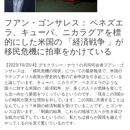
フアン・ゴンサレス： ベネズエ
ラ、キューバ、ニカラグアを標
的にした米国の 「経済戦争 」が
移民危機に拍車をかけている
【2023/10/25/4】デモクラシー・ナウ！の共同司会者フアン・ゴ
ンサレスは、「移民危機の現状」についての最新報道で、米国の
ラテンアメリカ政策が歴史的な数の亡命申請を引き起こしている
と論じています。キューバ、ニカラグア、ベネズエラのような
国々に対する米国の「経済戦争」が、多くの人々が危険を冒して
も北へ向かう要因をつくっているというのです。「現在この3国か
らの移民が莫大な増加を示しています。この3国に共通することは
なんでしょう？米国の経済制裁を受けていることです」とゴンサ
レスは言います。「制裁の結果、これらの地域で人々が生き延び
る能力が低下しているというのに、私たちは彼らが国境を越えて
やってくるのを見て驚いているのです」