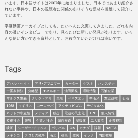
います。日本語サイトは2007年に始まりました。日本ではあまり紹介さ
れない事件や、日本の視聴者に関係のありそうな題材を厳選して紹介し
ています。
字幕動画アーカイブとしても、たいへんに充実してきました。どれも内
容の濃いインタビューであり、見るたびに新しい発見があります。いろ
んな使い方ができる資料として、お役立ていただければ幸いです。
Tags
アパルトヘイト
アリ･アブニマー
カーター
ゲスト
パレスチナ
一国家解決
分離壁
エネルギー
油田開発
環境汚染
石油企業
マルクス主義
タリク・アリ
規制
ベネズエラ
中南米
左派政権
石油
1968
イギリス
ヨーロッパ
アクティビズム
デジタル化
ネットの中立性
メディア
独占
電波の民主化
TPP
個人情報
監視社会
警察
企業と社会
偏向報道
温暖化
二大政党
企業犯罪
映画
シーザー･チャベス
ボリバル
CIA
カナダ
諜報
NAFTA
メキシコ
テロとの戦争
南北
移民
難民
イラク
内部被爆