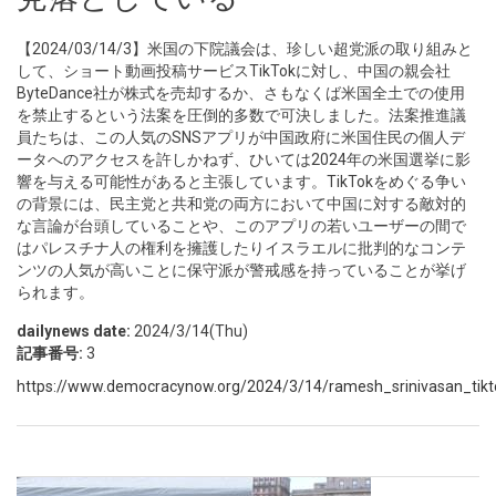
【2024/03/14/3】米国の下院議会は、珍しい超党派の取り組みと
して、ショート動画投稿サービスTikTokに対し、中国の親会社
ByteDance社が株式を売却するか、さもなくば米国全土での使用
を禁止するという法案を圧倒的多数で可決しました。法案推進議
員たちは、この人気のSNSアプリが中国政府に米国住民の個人デ
ータへのアクセスを許しかねず、ひいては2024年の米国選挙に影
響を与える可能性があると主張しています。TikTokをめぐる争い
の背景には、民主党と共和党の両方において中国に対する敵対的
な言論が台頭していることや、このアプリの若いユーザーの間で
はパレスチナ人の権利を擁護したりイスラエルに批判的なコンテ
ンツの人気が高いことに保守派が警戒感を持っていることが挙げ
られます。
dailynews date:
2024/3/14(Thu)
記事番号:
3
https://www.democracynow.org/2024/3/14/ramesh_srinivasan_tikt