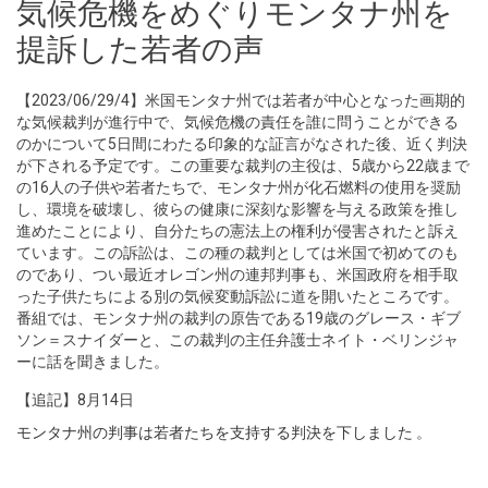
気候危機をめぐりモンタナ州を
提訴した若者の声
【2023/06/29/4】米国モンタナ州では若者が中心となった画期的
な気候裁判が進行中で、気候危機の責任を誰に問うことができる
のかについて5日間にわたる印象的な証言がなされた後、近く判決
が下される予定です。この重要な裁判の主役は、5歳から22歳まで
の16人の子供や若者たちで、モンタナ州が化石燃料の使用を奨励
し、環境を破壊し、彼らの健康に深刻な影響を与える政策を推し
進めたことにより、自分たちの憲法上の権利が侵害されたと訴え
ています。この訴訟は、この種の裁判としては米国で初めてのも
のであり、つい最近オレゴン州の連邦判事も、米国政府を相手取
った子供たちによる別の気候変動訴訟に道を開いたところです。
番組では、モンタナ州の裁判の原告である19歳のグレース・ギブ
ソン＝スナイダーと、この裁判の主任弁護士ネイト・ベリンジャ
ーに話を聞きました。
【追記】8月14日
モンタナ州の判事は若者たちを支持する判決を下しました
。