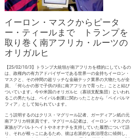
イーロン・マスクからピータ
ー・ティールまで トランプを
取り巻く南アフリカ・ルーツの
オリガルヒ
【25/02/10/3】トランプ大統領が南アフリカを標的にしているの
は、政権内の有力アドバイザーである世界一の金持ちイーロン・
マスクと、その仲間の超リッチな金融テック業界の大物たちが全
員、「何らかの形で子供の頃に南アフリカで育った」ことと結び
ついています。今や米国のオリガルヒ（寡頭支配集団）といわれ
るこの男たちは、ペイパル創業に関わったことから「ペイパルマ
フィア」として知られています。
こう説明するのはクリス・マグリール記者、ガーディアン紙の元
南アフリカ特派員です。マグリール記者は、イーロン・マスクの
家族がアパルトヘイトやネオナチを支持していた履歴について語
り、それが根っこにあるため、彼は右派的な政治理念に傾倒し、