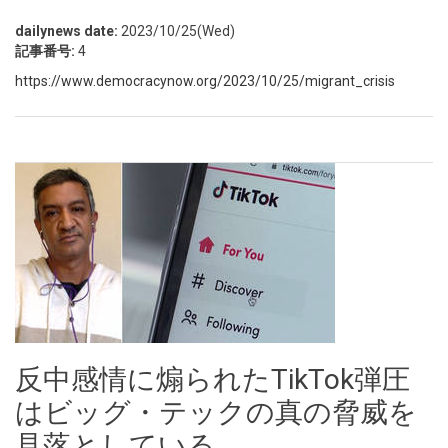
dailynews date:
2023/10/25(Wed)
記事番号:
4
https://www.democracynow.org/2023/10/25/migrant_crisis
反中感情に煽られたTikTok弾圧
はビッグ・テックの真の脅威を
見落としている