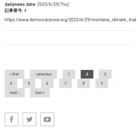
dailynews date:
2023/6/29(Thu)
記事番号:
4
https://www.democracynow.org/2023/6/29/montana_climate_trial
Pages
« first
‹ previous
1
2
3
4
5
6
7
8
9
…
next ›
last »