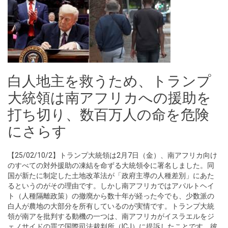
白人地主を救うため、トランプ
大統領は南アフリカへの援助を
打ち切り、数百万人の命を危険
にさらす
【25/02/10/2】トランプ大統領は2月7日（金）、南アフリカ向け
のすべての対外援助の凍結を命ずる大統領令に署名しました。同
国が新たに制定した土地改革法が「政府主導の人種差別」にあた
るというのがその理由です。しかし南アフリカではアパルトヘイ
ト（人種隔離政策）の撤廃から数十年が経った今でも、少数派の
白人が農地の大部分を所有しているのが実情です。トランプ大統
領が南アを批判する動機の一つは、南アフリカがイスラエルをジ
ェノサイドの罪で国際司法裁判所（ICJ）に提訴したことです。彼