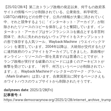
【25/02/28/4】第二次トランプ政権の発足以来、何千もの政府系
サイトの情報ページが削除されている。公衆衛生、科学研究、
LGBTQの権利などの分野です。公共の情報が大量に消されていく
中、それと競争するように「インターネット・アーカイブ」が削
除されたリソースのコピーを保存しようと奮闘しています。イン
ターネット・アーカイブはサンフランシスコを拠点とする非営利
団体で、永久に失われかねないウェブサイトをスナップショット
の形で保存する人気ツール、Wayback Machine（ウエイバックマ
シン）を運営しています。2004年以降は、大統領が交代するたび
に連邦政府のウェブサイトをアーカイブしてきました。新政権が
オンライン・リソースの一部を見直すのは普通のことですが、ト
ランプ政権が実行する破棄のスピードには多くのアーキビストが
衝撃を受けています。「何千、何万というページが削除されてい
ます」と、Wayback Machineディレクターのマーク・グラハム
（Mark Graham）は言います。合衆国憲法に関するページさえも
ホワイトハウスのウェブサイトから削除されたそうです。
dailynews date:
2025/2/28(Fri)
記事番号:
4
https://www.democracynow.org/2025/2/28/internet_archive_tru