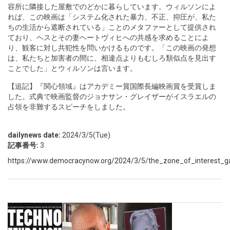
容所に隣接した屋敷でのどかに暮らしています。ウィルソンによ
れば、この映画は「システム化された暴力、不正、抑圧が、私た
ちの生活から遮断されている」ことのメタファーとして提供され
ており、ヘスとその妻ヘートヴィヒへの共感を求めることによ
り、観客に対し共犯性を問いかけるものです。「この映画の発想
は、私たちと加害者の間に、相違点よりもむしろ類似点を見出す
ことでした」とウィルソンは言います。
【追記】『関心領域』はアカデミー賞国際長編映画賞を受賞しま
した。式典で映画監督のジョナサン・グレイザーがイスラエルの
占領を非難するスピーチをしました。
dailynews date:
2024/3/5(Tue)
記事番号:
3
https://www.democracynow.org/2024/3/5/the_zone_of_interest_g