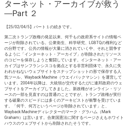
ターネット・アーカイブが救う
―Part ２
【25/02/04/5】パート１の続きです。
第二次トランプ政権の発足以来、何千もの政府系サイトの情報ペ
ージが削除されている。公衆衛生、科学研究、LGBTQの権利など
の分野です。公共の情報が大量に消されていく中、それと競争す
るように「インターネット・アーカイブ」が削除されたリソース
のコピーを保存しようと奮闘しています。インターネット・アー
カイブはサンフランシスコを拠点とする非営利団体で、永久に失
われかねないウェブサイトをスナップショットの形で保存する人
気ツール、Wayback Machine（ウエイバックマシン）を運営して
います。2004年以降は、大統領が交代するたびに連邦政府のウェ
ブサイトをアーカイブしてきました。新政権がオンライン・リソ
ースの一部を見直すのは普通のことですが、トランプ政権が実行
する破棄のスピードには多くのアーキビストが衝撃を受けていま
す。「何千、何万というページが削除されています」と、
Wayback Machineディレクターのマーク・グラハム（Mark
Graham）は言います。合衆国憲法に関するページさえもホワイト
ハウスのウェブサイトから削除されたそうです。