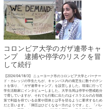
コロンビア大学のガザ連帯キャ
ンプ 逮捕や停学のリスクを冒
して続行
【2024/04/18/3】 ニューヨーク市のコロンビア大学とバーナー
ド・カレッジの学生たちが、キャンパス内の南芝生に数十のテン
トを張り、「ガザ連帯キャンプ」を設営しました。現場に行って
学生活動家にインタビューしました。大学当局は停学や懲戒処分
で脅していますが、それでも行動に出たのはイスラエルの占領政
策で利益を得ている企業や団体とは手を切るように要求するため
だと言います。「弾圧はひどくなる一方のようです」と、「パレ