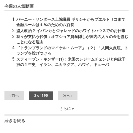
今週の人気動画
バーニー・サンダース上院議員 ギリシャからプエルトリコまで
金融ルールは１％のための八百長
盗人政治？ イバンカとジャレッドのホワイトハウスでのお仕事
我々が支払う代償：オフショア資産隠しが国内の人々の金を盗む
ことになる理由
『トランプランドのマイケル・ムーア』（２）「人間火炎瓶」ト
ランプを投げつけろ
スティーブン・キンザー(1)：米国のレジームチェンジと内政干
渉の百年史 イラン、ニカラグア、ハワイ、キューバ
‹ 前へ
2 of 190
次へ ›
さらに
続きを観る