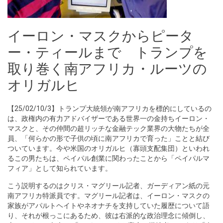
イーロン・マスクからピータ
ー・ティールまで トランプを
取り巻く南アフリカ・ルーツの
オリガルヒ
【25/02/10/3】トランプ大統領が南アフリカを標的にしているの
は、政権内の有力アドバイザーである世界一の金持ちイーロン・
マスクと、その仲間の超リッチな金融テック業界の大物たちが全
員、「何らかの形で子供の頃に南アフリカで育った」ことと結び
ついています。今や米国のオリガルヒ（寡頭支配集団）といわれ
るこの男たちは、ペイパル創業に関わったことから「ペイパルマ
フィア」として知られています。
こう説明するのはクリス・マグリール記者、ガーディアン紙の元
南アフリカ特派員です。マグリール記者は、イーロン・マスクの
家族がアパルトヘイトやネオナチを支持していた履歴について語
り、それが根っこにあるため、彼は右派的な政治理念に傾倒し、