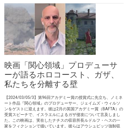
映画「関心領域」プロデューサ
ーが語るホロコースト、ガザ、
私たちを分離する壁
【2024/03/05/3】第96回アカデミー賞の授賞式に先立ち、ノミネ
ート作品『関心領域』のプロデューサー、ジェイムズ・ウィルソ
ンをゲストに迎えます。彼は2月の英国アカデミー賞（BAFTA）の
受賞スピーチで、イスラエルによるガザ侵攻について言及しまし
た。この映画は、実在したナチスの収容所長ルドルフ・ヘスの一
家をフィクションで描いています。彼らはアウシュビッツ強制収