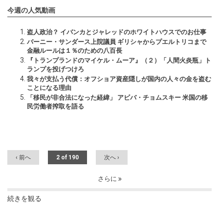
今週の人気動画
盗人政治？ イバンカとジャレッドのホワイトハウスでのお仕事
バーニー・サンダース上院議員 ギリシャからプエルトリコまで
金融ルールは１％のための八百長
『トランプランドのマイケル・ムーア』（２）「人間火炎瓶」ト
ランプを投げつけろ
我々が支払う代償：オフショア資産隠しが国内の人々の金を盗む
ことになる理由
「移民が非合法になった経緯」 アビバ・チョムスキー 米国の移
民労働者搾取を語る
‹ 前へ
2 of 190
次へ ›
さらに
続きを観る