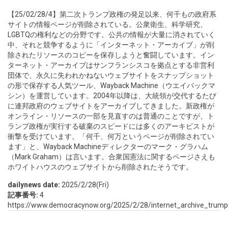
【25/02/28/4】第二次トランプ政権の発足以来、何千もの政府系
サイトの情報ページが削除されている。公衆衛生、科学研究、
LGBTQの権利などの分野です。公共の情報が大量に消されていく
中、それと競争するように「インターネット・アーカイブ」が削
除されたリソースのコピーを保存しようと奮闘しています。イン
ターネット・アーカイブはサンフランシスコを拠点とする非営利
団体で、永久に失われかねないウェブサイトをスナップショット
の形で保存する人気ツール、Wayback Machine（ウエイバックマ
シン）を運営しています。2004年以降は、大統領が交代するたび
に連邦政府のウェブサイトをアーカイブしてきました。新政権が
オンライン・リソースの一部を見直すのは普通のことですが、ト
ランプ政権が実行する破棄のスピードには多くのアーキビストが
衝撃を受けています。「何千、何万というページが削除されてい
ます」と、Wayback Machineディレクターのマーク・グラハム
（Mark Graham）は言います。合衆国憲法に関するページさえも
ホワイトハウスのウェブサイトから削除されたそうです。
dailynews date:
2025/2/28(Fri)
記事番号:
4
https://www.democracynow.org/2025/2/28/internet_archive_tru