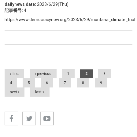
dailynews date:
2023/6/29(Thu)
記事番号:
4
https://www.democracynow.org/2023/6/29/montana_climate_trial
Pages
« first
‹ previous
1
2
3
4
5
6
7
8
9
…
next ›
last »