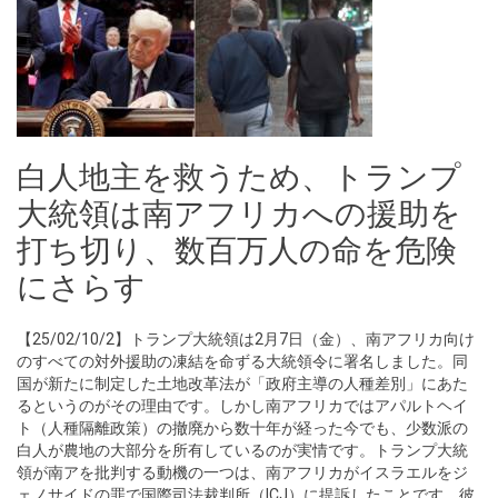
白人地主を救うため、トランプ
大統領は南アフリカへの援助を
打ち切り、数百万人の命を危険
にさらす
【25/02/10/2】トランプ大統領は2月7日（金）、南アフリカ向け
のすべての対外援助の凍結を命ずる大統領令に署名しました。同
国が新たに制定した土地改革法が「政府主導の人種差別」にあた
るというのがその理由です。しかし南アフリカではアパルトヘイ
ト（人種隔離政策）の撤廃から数十年が経った今でも、少数派の
白人が農地の大部分を所有しているのが実情です。トランプ大統
領が南アを批判する動機の一つは、南アフリカがイスラエルをジ
ェノサイドの罪で国際司法裁判所（ICJ）に提訴したことです。彼