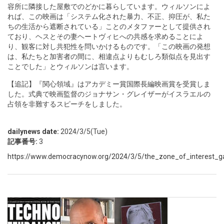
容所に隣接した屋敷でのどかに暮らしています。ウィルソンによ
れば、この映画は「システム化された暴力、不正、抑圧が、私た
ちの生活から遮断されている」ことのメタファーとして提供され
ており、ヘスとその妻ヘートヴィヒへの共感を求めることによ
り、観客に対し共犯性を問いかけるものです。「この映画の発想
は、私たちと加害者の間に、相違点よりもむしろ類似点を見出す
ことでした」とウィルソンは言います。
【追記】『関心領域』はアカデミー賞国際長編映画賞を受賞しま
した。式典で映画監督のジョナサン・グレイザーがイスラエルの
占領を非難するスピーチをしました。
dailynews date:
2024/3/5(Tue)
記事番号:
3
https://www.democracynow.org/2024/3/5/the_zone_of_interest_g