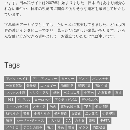
います。日本語サイトは2007年に始まりました。日本ではあまり紹介さ
れない事件や、日本の視聴者に関係のありそうな題材を厳選して紹介し
ています。
字幕動画アーカイブとしても、たいへんに充実してきました。どれも内
容の濃いインタビューであり、見るたびに新しい発見があります。いろ
んな使い方ができる資料として、お役立ていただければ幸いです。
Tags
アパルトヘイト
アリ･アブニマー
カーター
ゲスト
パレスチナ
一国家解決
分離壁
エネルギー
油田開発
環境汚染
石油企業
マルクス主義
タリク・アリ
規制
ベネズエラ
中南米
左派政権
石油
1968
イギリス
ヨーロッパ
アクティビズム
デジタル化
ネットの中立性
メディア
独占
電波の民主化
TPP
個人情報
監視社会
警察
企業と社会
偏向報道
温暖化
二大政党
企業犯罪
映画
シーザー･チャベス
ボリバル
CIA
カナダ
諜報
NAFTA
メキシコ
テロとの戦争
南北
移民
難民
イラク
内部被爆