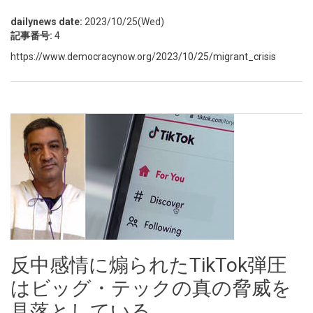
dailynews date:
2023/10/25(Wed)
記事番号:
4
https://www.democracynow.org/2023/10/25/migrant_crisis
反中感情に煽られたTikTok弾圧
はビッグ・テックの真の脅威を
見落としている