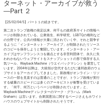
ターネット・アーカイブが救う
―Part ２
【25/02/04/5】パート１の続きです。
第二次トランプ政権の発足以来、何千もの政府系サイトの情報ペ
ージが削除されている。公衆衛生、科学研究、LGBTQの権利など
の分野です。公共の情報が大量に消されていく中、それと競争す
るように「インターネット・アーカイブ」が削除されたリソース
のコピーを保存しようと奮闘しています。インターネット・アー
カイブはサンフランシスコを拠点とする非営利団体で、永久に失
われかねないウェブサイトをスナップショットの形で保存する人
気ツール、Wayback Machine（ウエイバックマシン）を運営して
います。2004年以降は、大統領が交代するたびに連邦政府のウェ
ブサイトをアーカイブしてきました。新政権がオンライン・リソ
ースの一部を見直すのは普通のことですが、トランプ政権が実行
する破棄のスピードには多くのアーキビストが衝撃を受けていま
す。「何千、何万というページが削除されています」と、
Wayback Machineディレクターのマーク・グラハム（Mark
Graham）は言います。合衆国憲法に関するページさえもホワイト
ハウスのウェブサイトから削除されたそうです。