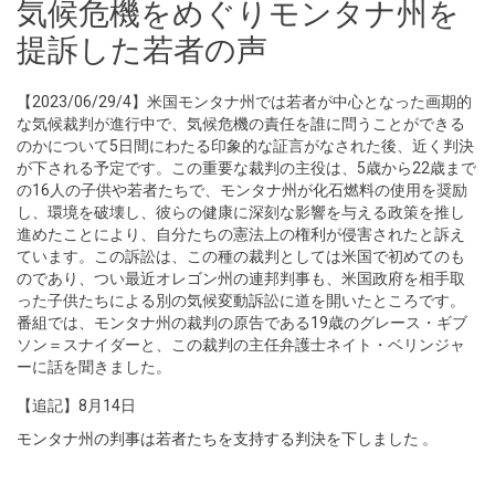
気候危機をめぐりモンタナ州を
提訴した若者の声
【2023/06/29/4】米国モンタナ州では若者が中心となった画期的
な気候裁判が進行中で、気候危機の責任を誰に問うことができる
のかについて5日間にわたる印象的な証言がなされた後、近く判決
が下される予定です。この重要な裁判の主役は、5歳から22歳まで
の16人の子供や若者たちで、モンタナ州が化石燃料の使用を奨励
し、環境を破壊し、彼らの健康に深刻な影響を与える政策を推し
進めたことにより、自分たちの憲法上の権利が侵害されたと訴え
ています。この訴訟は、この種の裁判としては米国で初めてのも
のであり、つい最近オレゴン州の連邦判事も、米国政府を相手取
った子供たちによる別の気候変動訴訟に道を開いたところです。
番組では、モンタナ州の裁判の原告である19歳のグレース・ギブ
ソン＝スナイダーと、この裁判の主任弁護士ネイト・ベリンジャ
ーに話を聞きました。
【追記】8月14日
モンタナ州の判事は若者たちを支持する判決を下しました
。