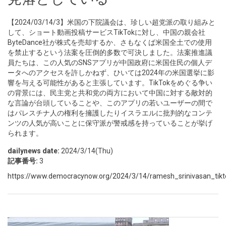
【2024/03/14/3】米国の下院議会は、珍しい超党派の取り組みと
して、ショート動画投稿サービスTikTokに対し、中国の親会社
ByteDance社が株式を売却するか、さもなくば米国全土での使用
を禁止するという法案を圧倒的多数で可決しました。法案推進議
員たちは、この人気のSNSアプリが中国政府に米国住民の個人デ
ータへのアクセスを許しかねず、ひいては2024年の米国選挙に影
響を与える可能性があると主張しています。TikTokをめぐる争い
の背景には、民主党と共和党の両方において中国に対する敵対的
な言論が台頭していることや、このアプリの若いユーザーの間で
はパレスチナ人の権利を擁護したりイスラエルに批判的なコンテ
ンツの人気が高いことに保守派が警戒感を持っていることが挙げ
られます。
dailynews date:
2024/3/14(Thu)
記事番号:
3
https://www.democracynow.org/2024/3/14/ramesh_srinivasan_tikt