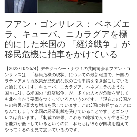
フアン・ゴンサレス： ベネズエ
ラ、キューバ、ニカラグアを標
的にした米国の 「経済戦争 」が
移民危機に拍車をかけている
【2023/10/25/4】デモクラシー・ナウ！の共同司会者フアン・ゴ
ンサレスは、「移民危機の現状」についての最新報道で、米国の
ラテンアメリカ政策が歴史的な数の亡命申請を引き起こしている
と論じています。キューバ、ニカラグア、ベネズエラのような
国々に対する米国の「経済戦争」が、多くの人々が危険を冒して
も北へ向かう要因をつくっているというのです。「現在この3国か
らの移民が莫大な増加を示しています。この3国に共通することは
なんでしょう？米国の経済制裁を受けていることです」とゴンサ
レスは言います。「制裁の結果、これらの地域で人々が生き延び
る能力が低下しているというのに、私たちは彼らが国境を越えて
やってくるのを見て驚いているのです」