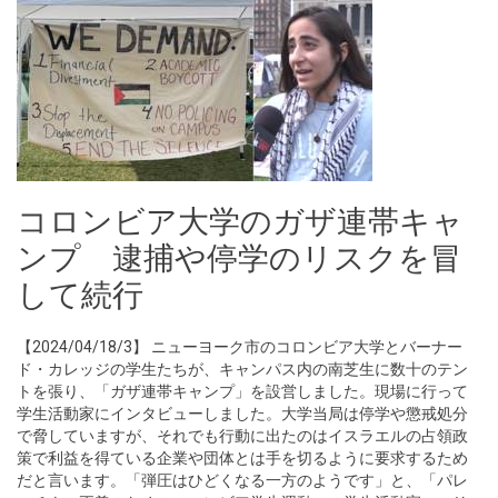
コロンビア大学のガザ連帯キャ
ンプ 逮捕や停学のリスクを冒
して続行
【2024/04/18/3】 ニューヨーク市のコロンビア大学とバーナー
ド・カレッジの学生たちが、キャンパス内の南芝生に数十のテン
トを張り、「ガザ連帯キャンプ」を設営しました。現場に行って
学生活動家にインタビューしました。大学当局は停学や懲戒処分
で脅していますが、それでも行動に出たのはイスラエルの占領政
策で利益を得ている企業や団体とは手を切るように要求するため
だと言います。「弾圧はひどくなる一方のようです」と、「パレ