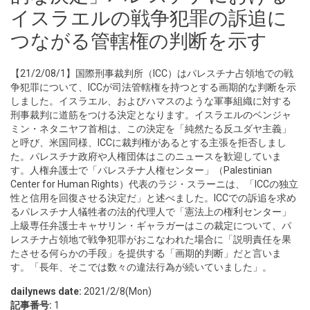
イスラエルの戦争犯罪の訴追に
つながる管轄権の判断を示す
【21/2/08/1】国際刑事裁判所（ICC）はパレスチナ占領地での戦
争犯罪について、ICCが司法管轄権を持つとする画期的な判断を示
しました。イスラエル、およびハマスのような軍事組織に対する
刑事裁判に道筋をつける決定となります。イスラエルのベンジャ
ミン・ネタニヤフ首相は、この決定を「純然たる反ユダヤ主義」
と呼び、米国同様、ICCに裁判権があるとする主張を拒否しまし
た。パレスチナ政府や人権団体はこのニュースを歓迎していま
す。人権弁護士で「パレスチナ人権センター」（Palestinian
Center for Human Rights）代表のラジ・スラーニは、「ICCの独立
性と信用を回復させる決定だ」と述べました。ICCでの訴追を求め
るパレスチナ人犠牲者の法的代理人で「憲法上の権利センター」
上級専任弁護士キャサリン・ギャラガーはこの裁定について、パ
レスチナ占領地で戦争犯罪がおこなわれた場合に「説明責任を果
たさせる何らかの手段」を提供する「画期的判断」だと言いま
す。「長年、そこでは数々の違法行為が続いていました」。
dailynews date:
2021/2/8(Mon)
記事番号:
1