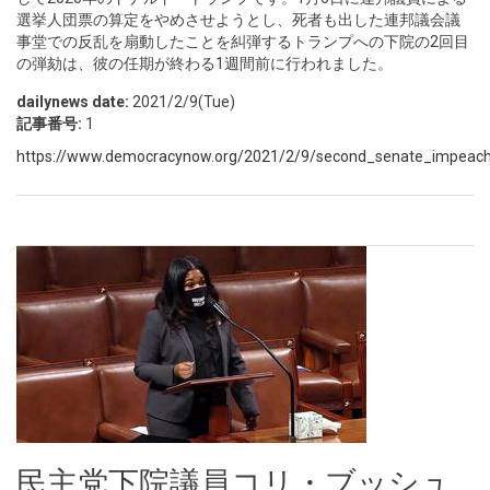
選挙人団票の算定をやめさせようとし、死者も出した連邦議会議
事堂での反乱を扇動したことを糾弾するトランプへの下院の2回目
の弾劾は、彼の任期が終わる1週間前に行われました。
dailynews date:
2021/2/9(Tue)
記事番号:
1
https://www.democracynow.org/2021/2/9/second_senate_impeachm
民主党下院議員コリ・ブッシュ