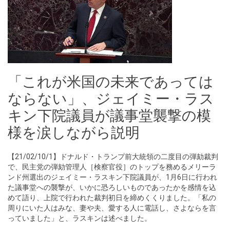
「これが米国の未来であっては
ならない」、ジェイミー・ラス
キン下院議員が議事堂襲撃の模
様を涙しながら説明
【21/02/10/1】ドナルド・トランプ前大統領の二度目の弾劾裁判
で、民主党の弾劾管理人［検察官役］のトップを務めるメリーラ
ンド州選出のジェイミー・ラスキン下院議員が、1月6日に行われ
た議事堂への襲撃が、いかに恐ろしいものであったかを感情を込
めて語り、上院で行われた裁判初日を締めくくりました。「私の
周りにいた人はみな、妻や夫、愛する人に電話し、さよならを言
っていました」と、ラスキンは述べました。