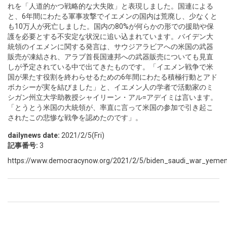
れを「人道的かつ戦略的な大失敗」と表現しました。国連による
と、6年間にわたる軍事攻撃でイエメンの国内は荒廃し、少なくと
も10万人が死亡しました。国内の80%が何らかの形での援助や保
護を必要とする不安定な状況に追い込まれています。バイデン大
統領のイエメンに関する発言は、サウジアラビアへの米国の武器
販売が凍結され、アラブ首長国連邦への武器販売についても見直
しが予定されている中で出てきたものです。「イエメン戦争で米
国が果たす役割を終わらせるための6年間にわたる積極行動とアド
ボカシーが実を結びました」と、イエメン人の学者で活動家のミ
シガン州立大学助教授シャイリーン・アル=アデイミは言います。
「とうとう米国の大統領が、率直に言って米国の参加で引き起こ
されたこの悲惨な戦争を認めたのです」。
dailynews date:
2021/2/5(Fri)
記事番号:
3
https://www.democracynow.org/2021/2/5/biden_saudi_war_yeme
Pages