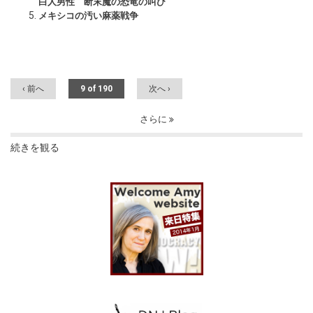
白人男性 断末魔の恐竜の叫び
メキシコの汚い麻薬戦争
‹ 前へ
9 of 190
次へ ›
さらに
続きを観る