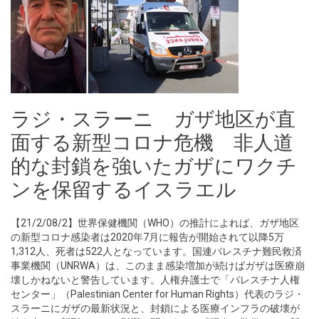
ラジ・スラーニ ガザ地区が直
面する新型コロナ危機 非人道
的な封鎖を強いたガザにワクチ
ンを保留するイスラエル
【21/2/08/2】世界保健機関（WHO）の推計によれば、ガザ地区
の新型コロナ感染者は2020年7月に報告が開始されて以降5万
1,312人、死者は522人となっています。国連パレスチナ難民救済
事業機関（UNRWA）は、このまま感染増加が続けばガザは医療崩
壊しかねないと警告しています。人権弁護士で「パレスチナ人権
センター」（Palestinian Center for Human Rights）代表のラジ・
スラーニにガザの最新状況と、封鎖による医療インフラの破壊が