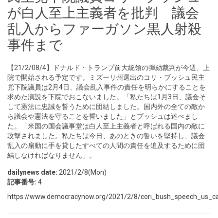
が白人至上主義者を批判 議会
乱入からファーガソン黒人射殺
事件まで
【21/2/08/4】ドナルド・トランプ前大統領の弾劾裁判が今週、上
院で開始される予定です。ミズーリ州選出のコリ・ブッシュ民主
党下院議員は2月4日、議会乱入事件の責任を明らかにすることを
求めた演説を下院でおこないました。「私たちは1月3日、議会そ
して憲法に忠誠を誓うために団結しました。国内外の全ての敵か
ら議会や憲法を守ることを誓いました」とブッシュは述べまし
た。「米国の国会議事堂は白人至上主義者と呼ばれる国内の敵に
攻撃されました。私たちは今日、あのときの誓いを堅持し、議会
乱入の扇動に手を貸したすべての人間の責任を追及するために団
結しなければなりません」。
dailynews date:
2021/2/8(Mon)
記事番号:
4
https://www.democracynow.org/2021/2/8/cori_bush_speech_us_cap