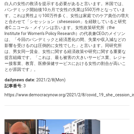
白人の女性の救済を提示する必要があると言います。米国では、
パンデミック開始後10カ月で女性の失業は550万件となっていま
す。これは男性より100万件多く、女性は家庭でのケア責任の増大
と合わせて「シセッション（shesession」を経験していると研究
者C.ニコール・メイソンは言います。女性政策研究所（the
Institute for Women’s Policy Research）の代表兼CEOのメイソン
は、「今回のパンデミックと経済悪化の間、失業や収入減などの
影響を受けるのは圧倒的に女性でした」と言います。同研究所
は、男女同一賃金、女性に関する経済政策や研究に関する重要な
提言組織です。「これは、最も被害の大きいサービス業、レジャ
ー接客業、教育、医療保健サービスにおける女性の割合が高いこ
とが原因です」。
dailynews date:
2021/2/8(Mon)
記事番号:
3
https://www.democracynow.org/2021/2/8/covid_19_she_cession_