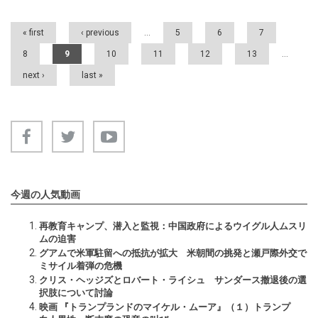
« first
‹ previous
…
5
6
7
8
9
10
11
12
13
…
next ›
last »
今週の人気動画
再教育キャンプ、潜入と監視：中国政府によるウイグル人ムスリ
ムの迫害
グアムで米軍駐留への抵抗が拡大 米朝間の挑発と瀬戸際外交で
ミサイル着弾の危機
クリス・ヘッジズとロバート・ライシュ サンダース撤退後の選
択肢について討論
映画 『トランプランドのマイケル・ムーア』（１）トランプ