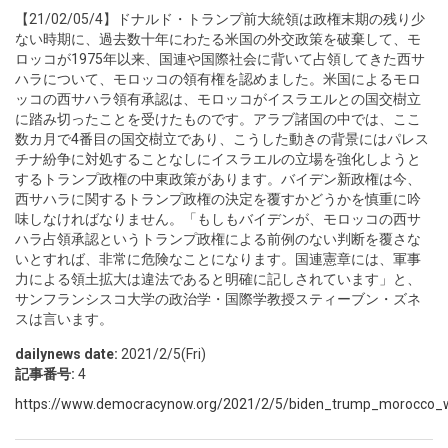
【21/02/05/4】ドナルド・トランプ前大統領は政権末期の残り少
ない時期に、過去数十年にわたる米国の外交政策を破棄して、モ
ロッコが1975年以来、国連や国際社会に背いて占領してきた西サ
ハラについて、モロッコの領有権を認めました。米国によるモロ
ッコの西サハラ領有承認は、モロッコがイスラエルとの国交樹立
に踏み切ったことを受けたものです。アラブ諸国の中では、ここ
数カ月で4番目の国交樹立であり、こうした動きの背景にはパレス
チナ紛争に対処することなしにイスラエルの立場を強化しようと
するトランプ政権の中東政策があります。バイデン新政権は今、
西サハラに関するトランプ政権の決定を覆すかどうかを慎重に吟
味しなければなりません。「もしもバイデンが、モロッコの西サ
ハラ占領承認というトランプ政権による前例のない判断を覆さな
いとすれば、非常に危険なことになります。国連憲章には、軍事
力による領土拡大は違法であると明確に記しされています」と、
サンフランシスコ大学の政治学・国際学教授スティーブン・ズネ
スは言います。
dailynews date:
2021/2/5(Fri)
記事番号:
4
https://www.democracynow.org/2021/2/5/biden_trump_morocco_