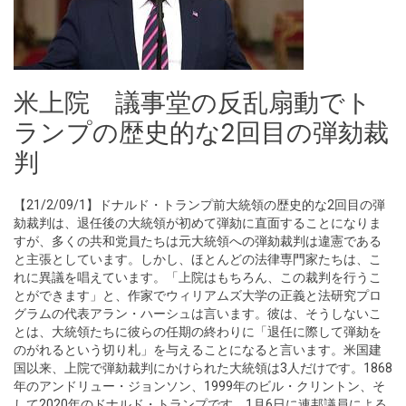
米上院 議事堂の反乱扇動でト
ランプの歴史的な2回目の弾劾裁
判
【21/2/09/1】ドナルド・トランプ前大統領の歴史的な2回目の弾
劾裁判は、退任後の大統領が初めて弾劾に直面することになりま
すが、多くの共和党員たちは元大統領への弾劾裁判は違憲である
と主張としています。しかし、ほとんどの法律専門家たちは、こ
れに異議を唱えています。「上院はもちろん、この裁判を行うこ
とができます」と、作家でウィリアムズ大学の正義と法研究プロ
グラムの代表アラン・ハーシュは言います。彼は、そうしないこ
とは、大統領たちに彼らの任期の終わりに「退任に際して弾劾を
のがれるという切り札」を与えることになると言います。米国建
国以来、上院で弾劾裁判にかけられた大統領は3人だけです。1868
年のアンドリュー・ジョンソン、1999年のビル・クリントン、そ
して2020年のドナルド・トランプです。1月6日に連邦議員による