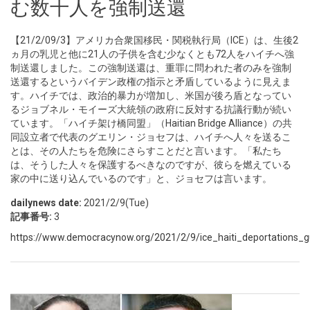
む数十人を強制送還
【21/2/09/3】アメリカ合衆国移民・関税執行局（ICE）は、生後2
ヵ月の乳児と他に21人の子供を含む少なくとも72人をハイチへ強
制送還しました。この強制送還は、重罪に問われた者のみを強制
送還するというバイデン政権の指示と矛盾しているように見えま
す。ハイチでは、政治的暴力が増加し、米国が後ろ盾となってい
るジョブネル・モイーズ大統領の政府に反対する抗議行動が続い
ています。「ハイチ架け橋同盟」（Haitian Bridge Alliance）の共
同設立者で代表のグエリン・ジョセフは、ハイチへ人々を送るこ
とは、その人たちを危険にさらすことだと言います。「私たち
は、そうした人々を保護するべきなのですが、彼らを燃えている
家の中に送り込んでいるのです」と、ジョセフは言います。
dailynews date:
2021/2/9(Tue)
記事番号:
3
https://www.democracynow.org/2021/2/9/ice_haiti_deportations_g