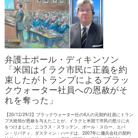
弁護士ポール・ディキンソン
「米国はイラク市民に正義を約
束したがトランプによるブラッ
クウォーター社員への恩赦がそ
れを奪った」
【20/12/29/2】ブラックウォーター社の4人の元契約社員にトラン
プ大統領が恩赦を与えたことが、イラクと米国で市民の怒りに火
をつけました。ニコラス・スラッテン、ポール・スロー、エバ
ン・リバティ、ダスティン・ハードは、2007年に傭兵会社の契約