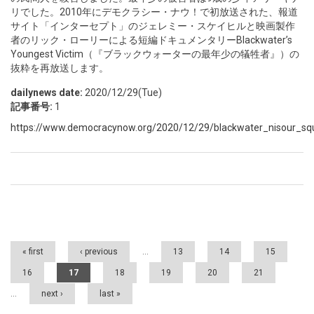
リでした。2010年にデモクラシー・ナウ！で初放送された、報道
サイト「インターセプト」のジェレミー・スケイヒルと映画製作
者のリック・ローリーによる短編ドキュメンタリーBlackwater’s
Youngest Victim（『ブラックウォーターの最年少の犠牲者』）の
抜粋を再放送します。
dailynews date:
2020/12/29(Tue)
記事番号:
1
https://www.democracynow.org/2020/12/29/blackwater_nisour_squ
Pages
« first
‹ previous
…
13
14
15
16
17
18
19
20
21
…
next ›
last »