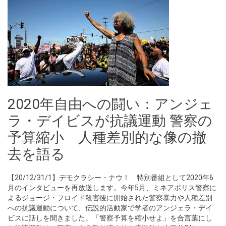
2020年自由への闘い：アンジェ
ラ・デイビスが抗議運動 警察の
予算縮小 人種差別的な像の撤
去を語る
【20/12/31/1】デモクラシー・ナウ！ 特別番組として2020年6
月のインタビューを再放送します。今年5月、ミネアポリス警察に
よるジョージ・フロイド殺害後に開始された警察暴力や人種差別
への抗議運動について、伝説的活動家で学者のアンジェラ・デイ
ビスに話しを聞きました。「警察予算を縮小せよ」を合言葉にし