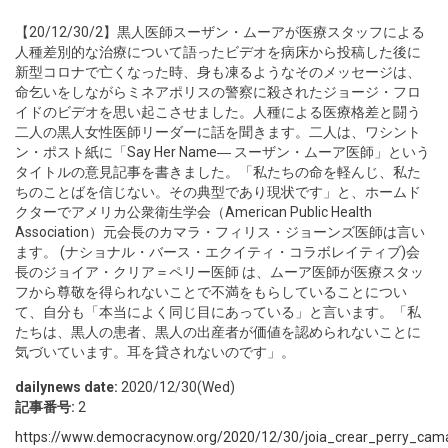
【20/12/30/2】黒人医師スーザン・ムーアが医療スタッフによる
人種差別的な治療について語ったビデオを病床から投稿した後に
新型コロナで亡くなった時、身も凍るようなそのメッセージは、
命乞いをしながらミネアポリスの警察に殺されたジョージ・フロ
イドのビデオを思い起こさせました。人種による医療格差と闘う
二人の黒人女性医師リーダーに話を聞きます。二人は、ワシント
ン・ポスト紙に「Say Her Name― スーザン・ムーア医師」という
タイトルの意見記事を書きました。「私たちの命を軽んじ、私た
ちのことばを信じない。その典型であり現状です」と、ホームド
クターでアメリカ公衆衛生学会（American Public Health
Association）元会長のカマラ・フィリス・ジョーンズ医師は言い
ます。 (ナショナル・バース・エクイティ・コラボレイティブ)会
長のジョイア・クリア＝ペリー医師 は、ムーア医師が医療スタッ
フから尊敬を得られないことで不満をもらしていることについ
て、自分も「本当によく同じ目にあっている」と言います。「私
たちは、黒人の患者、黒人の出産者が価値を認められないことに
気づいています。耳を貸されないのです」。
dailynews date:
2020/12/30(Wed)
記事番号:
2
https://www.democracynow.org/2020/12/30/joia_crear_perry_camara