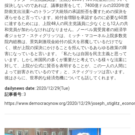
採決しないのであれば、議事妨害をして、7400億ドルの2020年度
防衛支出法案へのトランプ大統領の承認拒否を覆すための採決を
遅らせると言っています。給付金増額を承認するのに必要な60票
に達するためには、上院48人の民主党議員に少なくとも12人の共
和党員が加わらなければなりません。ノーベル賞受賞者の経済学
者ジョセフ・スティグリッツは、ミッチ・マコーネル上院多数党
院内総務は、景気刺激現金給付の拡大を邪魔しているだけでな
く、彼が上院の採決にかけることを拒んでいるあらゆる政策の障
害になっていると言います。「私たちは自国を民主主義と思って
います。しかし米国民の多くが重要だと考えている様々な法案に
対して、上院が公式に賛否を表明することが、この一人の人間に
よって妨害されているのです」と、スティグリッツは言います。
彼はさらに、世界的な経済危機についても話してくれます。
dailynews date:
2020/12/29(Tue)
記事番号:
3
https://www.democracynow.org/2020/12/29/joseph_stiglitz_economi