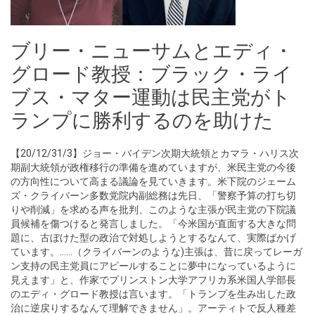
ブリー・ニューサムとエディ・
グロード教授：ブラック・ライ
ブス・マター運動は民主党がト
ランプに勝利するのを助けた
【20/12/31/3】ジョー・バイデン次期大統領とカマラ・ハリス次
期副大統領が政権移行の準備を進めていますが、米民主党の今後
の方向性について高まる議論を見ていきます。米下院のジェーム
ズ・クライバーン多数党院内副総務は先日、「警察予算の打ち切
りや削減」を求める声を批判、このような主張が民主党の下院議
員候補を傷つけると発言しました。「今米国が直面する大きな問
題に、古ぼけた型の政治で対処しようとするなんて、実際ばかげ
ています。……（クライバーンのような)主張は、昔に戻ってレーガ
ン支持の民主党員にアピールすることに夢中になっているように
見えます」と、作家でプリンストン大学アフリカ系米国人学部長
のエディ・グロード教授は言います。「トランプを生み出した政
治に逆戻りするなんて理解できません」。アーティトで反人種差