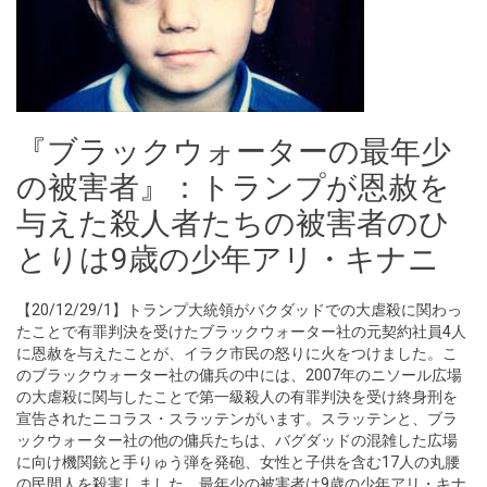
『ブラックウォーターの最年少
の被害者』：トランプが恩赦を
与えた殺人者たちの被害者のひ
とりは9歳の少年アリ・キナニ
【20/12/29/1】トランプ大統領がバクダッドでの大虐殺に関わっ
たことで有罪判決を受けたブラックウォーター社の元契約社員4人
に恩赦を与えたことが、イラク市民の怒りに火をつけました。こ
のブラックウォーター社の傭兵の中には、2007年のニソール広場
の大虐殺に関与したことで第一級殺人の有罪判決を受け終身刑を
宣告されたニコラス・スラッテンがいます。スラッテンと、ブラ
ックウォーター社の他の傭兵たちは、バグダッドの混雑した広場
に向け機関銃と手りゅう弾を発砲、女性と子供を含む17人の丸腰
の民間人を殺害しました。最年少の被害者は9歳の少年アリ・キナ