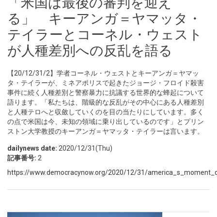
「米国は最後の審判を迎え
る」 キーアンガ＝ヤマッタ・
テイラーとコーネル・ウェスト
が人種差別への反乱を語る
【20/12/31/2】学者コーネル・ウェストとキーアンガ＝ヤマッ
タ・テイラーが、ミネアポリスで起きたジョージ・フロイド殺害
事件に続く人種差別と警察暴力に抗議する世界的な蜂起について
語ります。「私たちは、階級的な反乱がその中心にある人種差別
と人種テロへと収斂していくのを目の当たりにしています。多く
の点で米国は今、未知の領域に乗り出しているのです」とプリン
ストン大学教授のキーアンガ＝ヤマッタ・テイラーは言います。
dailynews date:
2020/12/31(Thu)
記事番号:
2
https://www.democracynow.org/2020/12/31/america_s_moment_of