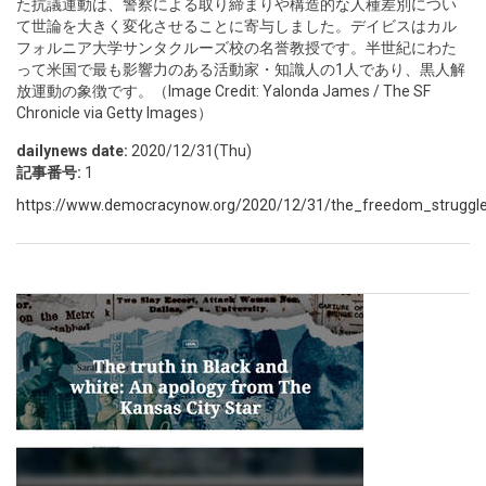
た抗議運動は、警察による取り締まりや構造的な人種差別につい
て世論を大きく変化させることに寄与しました。デイビスはカル
フォルニア大学サンタクルーズ校の名誉教授です。半世紀にわた
って米国で最も影響力のある活動家・知識人の1人であり、黒人解
放運動の象徴です。（Image Credit: Yalonda James / The SF
Chronicle via Getty Images）
dailynews date:
2020/12/31(Thu)
記事番号:
1
https://www.democracynow.org/2020/12/31/the_freedom_struggl