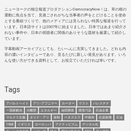
ニューヨークの独立報道プロダクションDemocracyNow！は、草の根の
運動に焦点を当て、見過ごされがちな当事者の声をとどけることを使命
とする番組づくりで、他のメディアには見られない特異な報道を行って
います。日本語サイトは2007年に始まりました。日本ではあまり紹介さ
れない事件や、日本の視聴者に関係のありそうな題材を厳選して紹介し
ています。
字幕動画アーカイブとしても、たいへんに充実してきました。どれも内
容の濃いインタビューであり、見るたびに新しい発見があります。いろ
んな使い方ができる資料として、お役立ていただければ幸いです。
Tags
アパルトヘイト
アリ･アブニマー
カーター
ゲスト
パレスチナ
一国家解決
分離壁
エネルギー
油田開発
環境汚染
石油企業
マルクス主義
タリク・アリ
規制
ベネズエラ
中南米
左派政権
石油
1968
イギリス
ヨーロッパ
アクティビズム
デジタル化