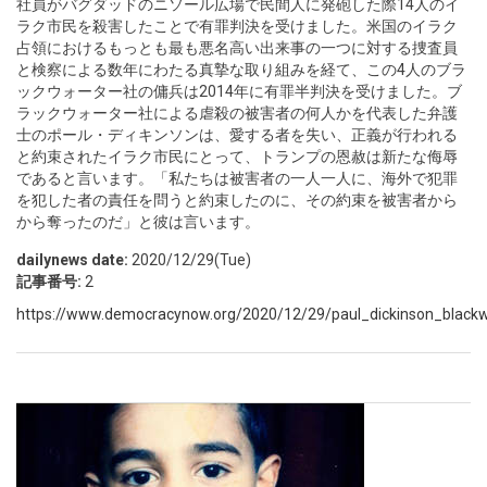
社員がバグダッドのニソール広場で民間人に発砲した際14人のイ
ラク市民を殺害したことで有罪判決を受けました。米国のイラク
占領におけるもっとも最も悪名高い出来事の一つに対する捜査員
と検察による数年にわたる真摯な取り組みを経て、この4人のブラ
ックウォーター社の傭兵は2014年に有罪半判決を受けました。ブ
ラックウォーター社による虐殺の被害者の何人かを代表した弁護
士のポール・ディキンソンは、愛する者を失い、正義が行われる
と約束されたイラク市民にとって、トランプの恩赦は新たな侮辱
であると言います。「私たちは被害者の一人一人に、海外で犯罪
を犯した者の責任を問うと約束したのに、その約束を被害者から
から奪ったのだ」と彼は言います。
dailynews date:
2020/12/29(Tue)
記事番号:
2
https://www.democracynow.org/2020/12/29/paul_dickinson_blackw