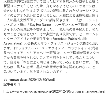
人種差別的な治療について語ったビデオを病床から投稿した後に
新型コロナで亡くなった時、身も凍るようなそのメッセージは、
命乞いをしながらミネアポリスの警察に殺されたジョージ・フロ
イドのビデオを思い起こさせました。人種による医療格差と闘う
二人の黒人女性医師リーダーに話を聞きます。二人は、ワシント
ン・ポスト紙に「Say Her Name― スーザン・ムーア医師」という
タイトルの意見記事を書きました。「私たちの命を軽んじ、私た
ちのことばを信じない。その典型であり現状です」と、ホームド
クターでアメリカ公衆衛生学会（American Public Health
Association）元会長のカマラ・フィリス・ジョーンズ医師は言い
ます。 (ナショナル・バース・エクイティ・コラボレイティブ)会
長のジョイア・クリア＝ペリー医師 は、ムーア医師が医療スタッ
フから尊敬を得られないことで不満をもらしていることについ
て、自分も「本当によく同じ目にあっている」と言います。「私
たちは、黒人の患者、黒人の出産者が価値を認められないことに
気づいています。耳を貸されないのです」。
dailynews date:
2020/12/30(Wed)
記事番号:
1
https://www.democracynow.org/2020/12/30/dr_susan_moore_heal