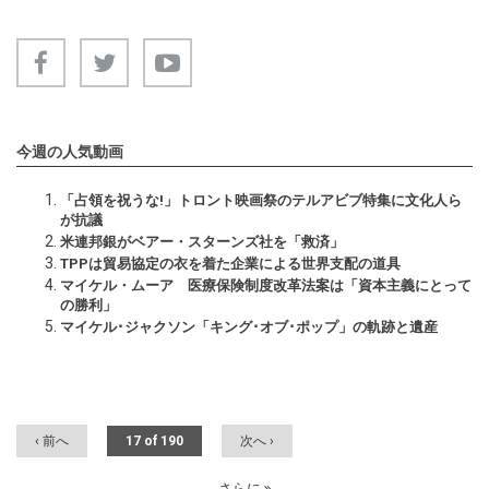
今週の人気動画
「占領を祝うな!」トロント映画祭のテルアビブ特集に文化人ら
が抗議
米連邦銀がベアー・スターンズ社を「救済」
TPPは貿易協定の衣を着た企業による世界支配の道具
マイケル・ムーア 医療保険制度改革法案は「資本主義にとって
の勝利」
マイケル･ジャクソン「キング･オブ･ポップ」の軌跡と遺産
‹ 前へ
17 of 190
次へ ›
さらに