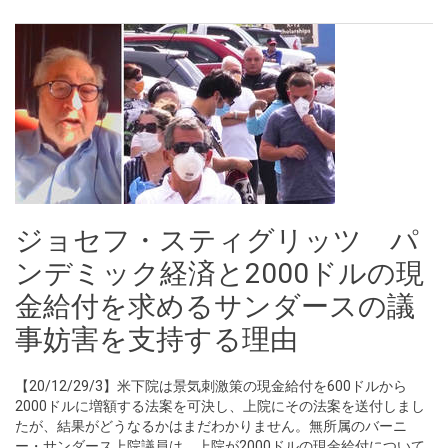
ジョセフ・スティグリッツ パ
ンデミック経済と2000ドルの現
金給付を求めるサンダースの議
事妨害を支持する理由
【20/12/29/3】米下院は景気刺激策の現金給付を600ドルから
2000ドルに増額する法案を可決し、上院にその法案を送付しまし
たが、結果がどうなるかはまだわかりません。無所属のバーニ
ー・サンダース上院議員は、上院が2000ドルの現金給付について