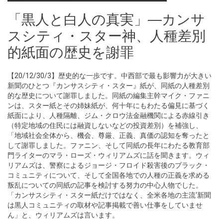
「黒人と白人の真実」―カンサ
スシティ・スター神、人種差別
的紙面の歴史を謝罪
【20/12/30/3】歴史的な一歩です。中西部で最も影響力が大きい
新聞のひとつ『カンサスシティ・スター』紙が、同紙の人種差別
的な歴史について謝罪しました。同紙の編集主幹マイク・ファニ
ンは、スター紙とその姉妹紙が、何十年にもわたる偏見に基づく
紙面により、人種隔離、ジム・クロウ法金融機関による赤線引き
（特定地域の住民には融資しないなどの投資差別）を補強し、
「地域社会全体から、機会、尊厳、正義、真価の認知を奪ったと
して謝罪しました。ファニン、そして同紙の長年にわたる教育部
門ライターのマラ・ローズ・ウィリアムズに話を聞きます。ウィ
リアムズは、警察によるジョージ・フロイド殺害後のブラック・
コミュニティについて、そして全国各地での人種の正義を求める
叛乱についての同紙の記事を検討する努力の中心人物でした。
「カンサスシティ・スター紙だけではなく、全米各地の主流‘新聞
は黒人コミュニティの取材や記事掲載で善い仕事をしていませ
ん」と、ウィリアムズは言います。