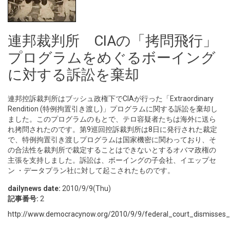
連邦裁判所 CIAの「拷問飛行」
プログラムをめぐるボーイング
に対する訴訟を棄却
連邦控訴裁判所はブッシュ政権下でCIAが行った「Extraordinary
Rendition (特例拘置引き渡し)」プログラムに関する訴訟を棄却し
ました。このプログラムのもとで、テロ容疑者たちは海外に送ら
れ拷問されたのです。第9巡回控訴裁判所は8日に発行された裁定
で、特例拘置引き渡しプログラムは国家機密に関わっており、そ
の合法性を裁判所で裁定することはできないとするオバマ政権の
主張を支持しました。訴訟は、ボーイングの子会社、イエップセ
ン ・データプラン社に対して起こされたものです。
dailynews date:
2010/9/9(Thu)
記事番号:
2
http://www.democracynow.org/2010/9/9/federal_court_dismisses_l