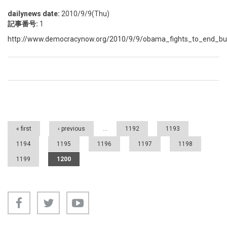
dailynews date:
2010/9/9(Thu)
記事番号:
1
http://www.democracynow.org/2010/9/9/obama_fights_to_end_bu
Pages
« first
‹ previous
…
1192
1193
1194
1195
1196
1197
1198
1199
1200