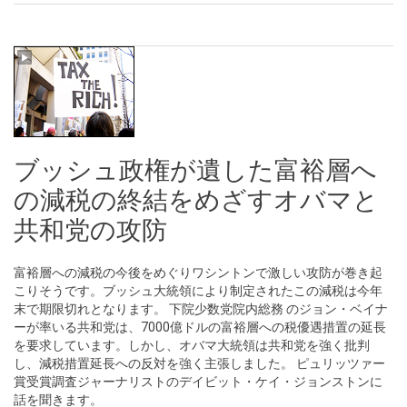
ブッシュ政権が遺した富裕層へ
の減税の終結をめざすオバマと
共和党の攻防
富裕層への減税の今後をめぐりワシントンで激しい攻防が巻き起
こりそうです。ブッシュ大統領により制定されたこの減税は今年
末で期限切れとなります。 下院少数党院内総務 のジョン・ベイナ
ーが率いる共和党は、7000億ドルの富裕層への税優遇措置の延長
を要求しています。しかし、オバマ大統領は共和党を強く批判
し、減税措置延長への反対を強く主張しました。 ピュリッツァー
賞受賞調査ジャーナリストのデイビット・ケイ・ジョンストンに
話を聞きます。