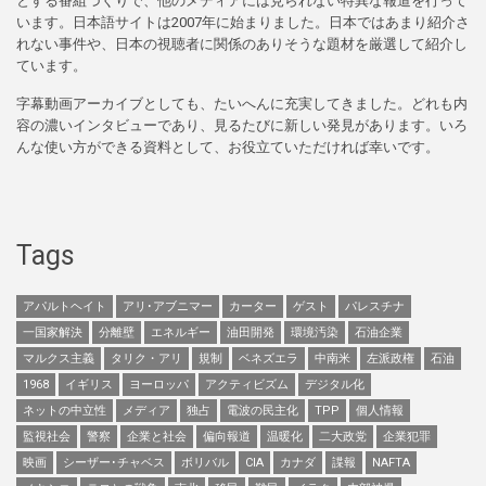
とする番組づくりで、他のメディアには見られない特異な報道を行って
います。日本語サイトは2007年に始まりました。日本ではあまり紹介さ
れない事件や、日本の視聴者に関係のありそうな題材を厳選して紹介し
ています。
字幕動画アーカイブとしても、たいへんに充実してきました。どれも内
容の濃いインタビューであり、見るたびに新しい発見があります。いろ
んな使い方ができる資料として、お役立ていただければ幸いです。
Tags
アパルトヘイト
アリ･アブニマー
カーター
ゲスト
パレスチナ
一国家解決
分離壁
エネルギー
油田開発
環境汚染
石油企業
マルクス主義
タリク・アリ
規制
ベネズエラ
中南米
左派政権
石油
1968
イギリス
ヨーロッパ
アクティビズム
デジタル化
ネットの中立性
メディア
独占
電波の民主化
TPP
個人情報
監視社会
警察
企業と社会
偏向報道
温暖化
二大政党
企業犯罪
映画
シーザー･チャベス
ボリバル
CIA
カナダ
諜報
NAFTA