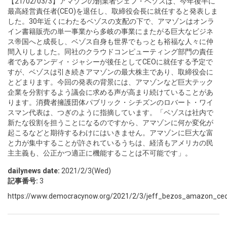
【21/02/03/3】アマゾンの創業者ジェフ・ベゾスは、今年後半に
最高経営責任者(CEO)を退任し、取締役会長に就任すると発表しま
した。30年近くにわたるベゾスの支配の下で、アマゾンはオンラ
イン書籍販売の単一事業から多岐の事業にまたがる巨大なビジネ
ス帝国へと成長し、ベゾス自身も世界でもっとも裕福な人々に仲
間入りしました。同社のクラウドコンピューティング部門の責任
者であるアンディ・ジャシーが後任としてCEOに就任する予定で
すが、ベゾスは引き続きアマゾンの最大株主であり、取締役会に
とどまります。今回の発表の背景には、アマゾンなど巨大テック
企業を分割するよう議会に求める声が高まり続けていることがあ
ります。消費者擁護団体パブリック・シチズンのロバート・ワイ
スマン代表は、つぎのように指摘しています。「ベゾスは社内で
新たな役割を担うことになるのですから、アマゾンに何か変化が
起こるなどと期待するわけにはいきません。アマゾンに巨大な富
と力が集中することが許されているうちは、経済もアメリカの民
主主義も、公正かつ適正に機能することは不可能です」。
dailynews date:
2021/2/3(Wed)
記事番号:
3
https://www.democracynow.org/2021/2/3/jeff_bezos_amazon_ce