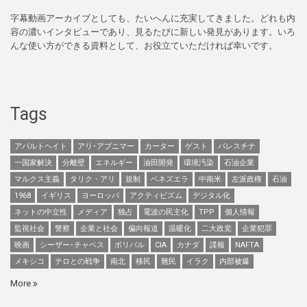
字幕動画アーカイブとしても、たいへんに充実してきました。どれも内
容の濃いインタビューであり、見るたびに新しい発見があります。いろ
んな使い方ができる資料として、お役立ていただければ幸いです。
Tags
アパルトヘイト
アリ･アブニマー
カーター
ゲスト
パレスチナ
一国家解決
分離壁
エネルギー
油田開発
環境汚染
石油企業
マルクス主義
タリク・アリ
規制
ベネズエラ
中南米
左派政権
石油
1968
イギリス
ヨーロッパ
アクティビズム
デジタル化
ネットの中立性
メディア
独占
電波の民主化
TPP
個人情報
監視社会
警察
企業と社会
偏向報道
温暖化
二大政党
企業犯罪
映画
シーザー･チャベス
ボリバル
CIA
カナダ
諜報
NAFTA
メキシコ
テロとの戦争
南北
移民
難民
イラク
内部被爆
More