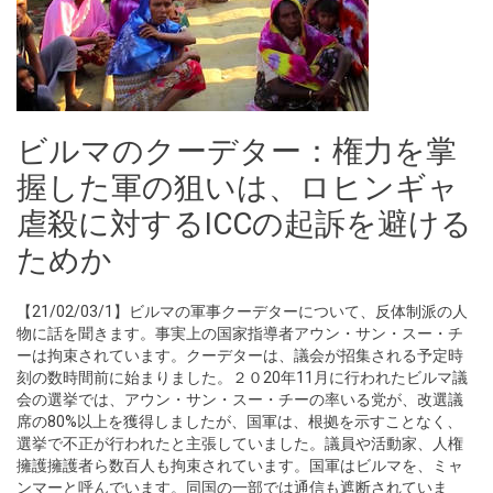
ビルマのクーデター：権力を掌
握した軍の狙いは、ロヒンギャ
虐殺に対するICCの起訴を避ける
ためか
【21/02/03/1】ビルマの軍事クーデターについて、反体制派の人
物に話を聞きます。事実上の国家指導者アウン・サン・スー・チ
ーは拘束されています。クーデターは、議会が招集される予定時
刻の数時間前に始まりました。２０20年11月に行われたビルマ議
会の選挙では、アウン・サン・スー・チーの率いる党が、改選議
席の80%以上を獲得しましたが、国軍は、根拠を示すことなく、
選挙で不正が行われたと主張していました。議員や活動家、人権
擁護擁護者ら数百人も拘束されています。国軍はビルマを、ミャ
ンマーと呼んでいます。同国の一部では通信も遮断されていま