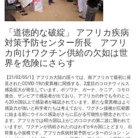
「道徳的な破綻」 アフリカ疾病
対策予防センター所長 アフリ
カ向けワクチン供給の欠如は世
界を危険にさらす
【21/02/05/1】アフリカ大陸の国々では、南アフリカで最初に発
見されたCOVID-19の変異種に関係する、2度目のコロナウィルス
感染拡大が発生しています。ボツワナ、ガーナ、ケニア、コモロ
連合、ザンビアで感染者が出ており、アフリカの外でも今のとこ
ろ20カ国以上で感染者が確認されています。新たな変異種はより
感染力が強いと科学者たちは考えており、ワクチン接種が広範囲
に始まる前にウイルス感染がさらに広がる可能性が懸念されてい
ます。アフリカでは40カ国以上がこのコロナの第二波に襲われて
いますが、ワクチンが供給されたのはわずか6カ国にとどまり、出
荷量も小規模です。アフリカ疾病対策予防センターのジョン・ン