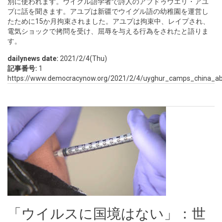
別に使われます。ウイグル語学者で詩人のアブドゥウエリ・アユ
プに話を聞きます。アユプは新疆でウイグル語の幼稚園を運営し
たために15か月拘束されました。アユプは拘束中、レイプされ、
電気ショックで拷問を受け、屈辱を与える行為をされたと語りま
す。
dailynews date:
2021/2/4(Thu)
記事番号:
1
https://www.democracynow.org/2021/2/4/uyghur_camps_china_ab
「ウイルスに国境はない」：世