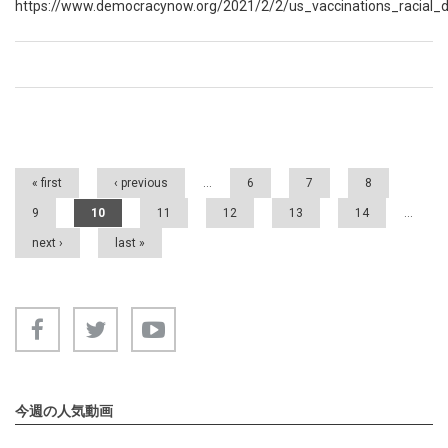
https://www.democracynow.org/2021/2/2/us_vaccinations_racial_di
Pages
« first
‹ previous
…
6
7
8
9
10
11
12
13
14
…
next ›
last »
今週の人気動画