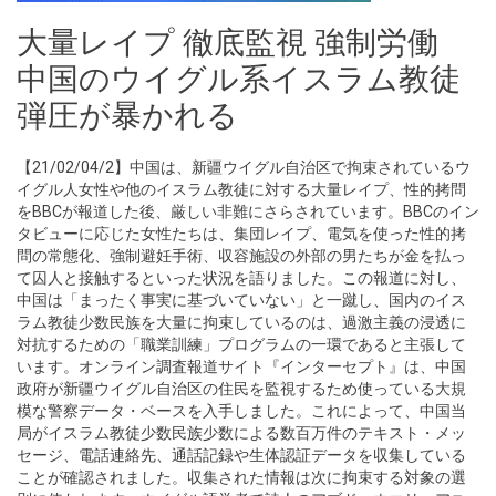
大量レイプ 徹底監視 強制労働
中国のウイグル系イスラム教徒
弾圧が暴かれる
【21/02/04/2】中国は、新疆ウイグル自治区で拘束されているウ
イグル人女性や他のイスラム教徒に対する大量レイプ、性的拷問
をBBCが報道した後、厳しい非難にさらされています。BBCのイン
タビューに応じた女性たちは、集団レイプ、電気を使った性的拷
問の常態化、強制避妊手術、収容施設の外部の男たちが金を払っ
て囚人と接触するといった状況を語りました。この報道に対し、
中国は「まったく事実に基づいていない」と一蹴し、国内のイス
ラム教徒少数民族を大量に拘束しているのは、過激主義の浸透に
対抗するための「職業訓練」プログラムの一環であると主張して
います。オンライン調査報道サイト『インターセプト』は、中国
政府が新疆ウイグル自治区の住民を監視するため使っている大規
模な警察データ・ベースを入手しました。これによって、中国当
局がイスラム教徒少数民族少数による数百万件のテキスト・メッ
セージ、電話連絡先、通話記録や生体認証データを収集している
ことが確認されました。収集された情報は次に拘束する対象の選