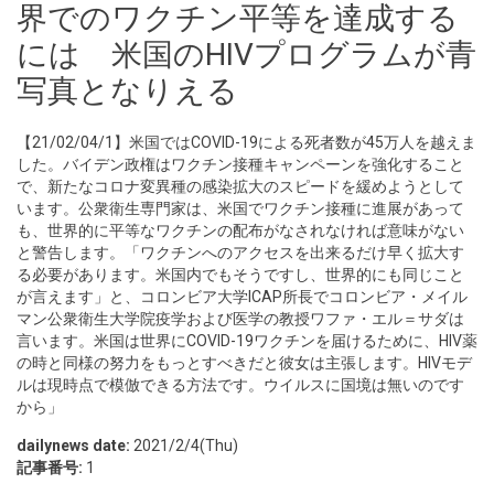
界でのワクチン平等を達成する
には 米国のHIVプログラムが青
写真となりえる
【21/02/04/1】米国ではCOVID-19による死者数が45万人を越えま
した。バイデン政権はワクチン接種キャンペーンを強化すること
で、新たなコロナ変異種の感染拡大のスピードを緩めようとして
います。公衆衛生専門家は、米国でワクチン接種に進展があって
も、世界的に平等なワクチンの配布がなされなければ意味がない
と警告します。「ワクチンへのアクセスを出来るだけ早く拡大す
る必要があります。米国内でもそうですし、世界的にも同じこと
が言えます」と、コロンビア大学ICAP所長でコロンビア・メイル
マン公衆衛生大学院疫学および医学の教授ワファ・エル＝サダは
言います。米国は世界にCOVID-19ワクチンを届けるために、HIV薬
の時と同様の努力をもっとすべきだと彼女は主張します。HIVモデ
ルは現時点で模倣できる方法です。ウイルスに国境は無いのです
から」
dailynews date:
2021/2/4(Thu)
記事番号:
1