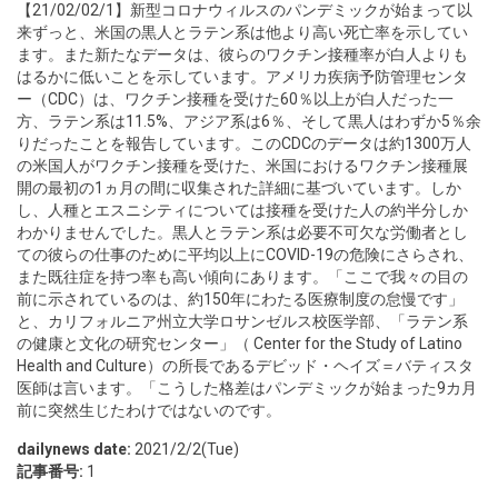
【21/02/02/1】新型コロナウィルスのパンデミックが始まって以
来ずっと、米国の黒人とラテン系は他より高い死亡率を示してい
ます。また新たなデータは、彼らのワクチン接種率が白人よりも
はるかに低いことを示しています。アメリカ疾病予防管理センタ
ー（CDC）は、ワクチン接種を受けた60％以上が白人だった一
方、ラテン系は11.5%、アジア系は6％、そして黒人はわずか5％余
りだったことを報告しています。このCDCのデータは約1300万人
の米国人がワクチン接種を受けた、米国におけるワクチン接種展
開の最初の1ヵ月の間に収集された詳細に基づいています。しか
し、人種とエスニシティについては接種を受けた人の約半分しか
わかりませんでした。黒人とラテン系は必要不可欠な労働者とし
ての彼らの仕事のために平均以上にCOVID-19の危険にさらされ、
また既往症を持つ率も高い傾向にあります。「ここで我々の目の
前に示されているのは、約150年にわたる医療制度の怠慢です」
と、カリフォルニア州立大学ロサンゼルス校医学部、「ラテン系
の健康と文化の研究センター」（ Center for the Study of Latino
Health and Culture）の所長であるデビッド・ヘイズ＝バティスタ
医師は言います。「こうした格差はパンデミックが始まった9カ月
前に突然生じたわけではないのです。
dailynews date:
2021/2/2(Tue)
記事番号:
1