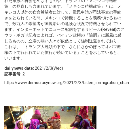
れた家族の再会をめざすものや、トランプの「メキシコ待機政
策」の見直しも含まれています。「メキシコ待機政策」とは、メ
キシコ人以外の亡命希望者に対して、難民申請が司法審査の手続
きをとられている間、メキシコで待機することを義務づけるもの
で、数万人の希望者が国境沿いの危険な状況で待機させられてい
ます。インターネットでニュース配信をするリビール(Reveal)のア
ウラ・ボガド記者によれば、バイデン政権の「論調」に新風は感
じるものの、立場の弱い人々が依然として強制送還されており、
これは、「トランプ大統領の下で、さらにさかのぼってオバマ政
権の下で行われていた慣行が続いている」ことを示していると、
いいます。
dailynews date:
2021/2/3(Wed)
記事番号:
2
https://www.democracynow.org/2021/2/3/biden_immigration_cha