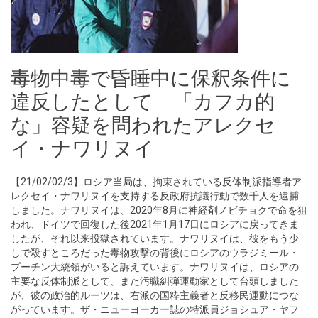
毒物中毒で昏睡中に保釈条件に
違反したとして 「カフカ的
な」容疑を問われたアレクセ
イ・ナワリヌイ
【21/02/02/3】ロシア当局は、拘束されている反体制派指導者ア
レクセイ・ナワリヌイを支持する反政府抗議行動で数千人を逮捕
しました。ナワリヌイは、2020年8月に神経剤ノビチョクで命を狙
われ、ドイツで回復した後2021年1月17日にロシアに戻ってきま
したが、それ以来投獄されています。ナワリヌイは、彼をもう少
しで殺すところだった毒物攻撃の背後にロシアのウラジミール・
プーチン大統領がいると訴えています。ナワリヌイは、ロシアの
主要な反体制派として、また汚職糾弾運動家として台頭しました
が、彼の政治的ルーツは、右派の国粋主義者と反移民運動につな
がっています。ザ・ニューヨーカー誌の特派員ジョシュア・ヤフ