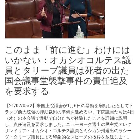
このまま「前に進む」わけには
いかない：オカシオコルテス議
員とタリーブ議員は死者の出た
国会議事堂襲撃事件の責任追及
を要求する
【21/02/05/2】米国上院議会が1月6日の暴動を扇動したとしてト
ランプ前大統領の弾劾裁判の準備を進める中、下院議員たちは4日
（木）の本会議で暴動で自分たちが体験したことを詳細に説明
し、責任追及を要求しました。ニューヨーク選出の民主党アレク
サンドリア・オカシオ・コルテス議員とミシガン州選出のラシー
ダ・タリーブ議員による印象的なスピーチの抜粋を放送します。