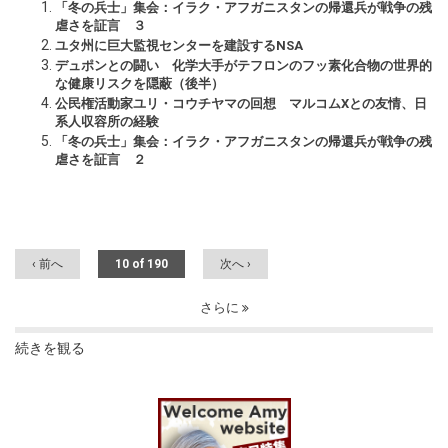
「冬の兵士」集会：イラク・アフガニスタンの帰還兵が戦争の残
虐さを証言 ３
ユタ州に巨大監視センターを建設するNSA
デュポンとの闘い 化学大手がテフロンのフッ素化合物の世界的
な健康リスクを隠蔽（後半）
公民権活動家ユリ・コウチヤマの回想 マルコムXとの友情、日
系人収容所の経験
「冬の兵士」集会：イラク・アフガニスタンの帰還兵が戦争の残
虐さを証言 ２
‹ 前へ
10 of 190
次へ ›
さらに
続きを観る