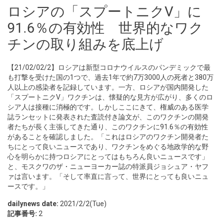
ロシアの「スプートニクV」に
91.6％の有効性 世界的なワク
チンの取り組みを底上げ
【21/02/02/2】ロシアは新型コロナウイルスのパンデミックで最
も打撃を受けた国の1つで、過去1年で約7万3000人の死者と380万
人以上の感染者を記録しています。一方、ロシアが国内開発した
「スプートニクV」ワクチンは、懐疑的な見方が広がり、多くのロ
シア人は接種に消極的です。しかしここにきて、権威のある医学
誌ランセットに発表された査読付き論文が、このワクチンの開発
者たちが長く主張してきた通り、このワクチンに91.6％の有効性
があることを確認しました。「これはロシアのワクチン開発者た
ちにとって良いニュースであり、ワクチンをめぐる地政学的な野
心を明らかに持つロシアにとってはもちろん良いニュースです」
と、モスクワのザ・ニューヨーカー誌の特派員ジョシュア・ヤフ
ァは言います。「そして率直に言って、世界にとっても良いニュ
ースです。」
dailynews date:
2021/2/2(Tue)
記事番号:
2