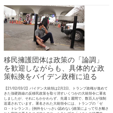
移民擁護団体は政策の「論調」
を歓迎しながらも、具体的な政
策転換をバイデン政権に迫る
【21/02/03/2】バイデン大統領は2月2日、トランプ政権が進めて
きた強硬路線の反移民政策を取り消すいくつかの大統領令に署名
しましたが、それにもかかわらず、先週１週間で、数百人が強制
送還されています。署名された大統領令には、トランプの「ゼ
ロ・トレランス」(例外をいっさい認めない)政策によって引き離さ