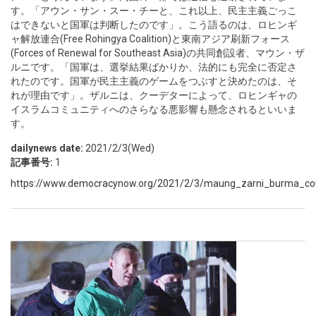
す。「アウン・サン・スー・チーと、これ以上、民主主義ごっこ
はできないと国軍は判断したのです」。こう語るのは、ロヒンギ
ャ解放連合(Free Rohingya Coalition)と東南アジア刷新フォース
(Forces of Renewal for Southeast Asia)の共同創設者、マウン・ザ
ルニです。「国軍は、選挙結果ばかりか、法的にも完全に否定さ
れたのです。国軍が民主主義のゲームをつぶすと決めたのは、そ
れが理由です」。ザルニは、クーデターによって、ロヒンギャの
イスラムコミュニティへのさらなる悪影響も懸念されるといいま
す。
dailynews date:
2021/2/3(Wed)
記事番号:
1
https://www.democracynow.org/2021/2/3/maung_zarni_burma_coup