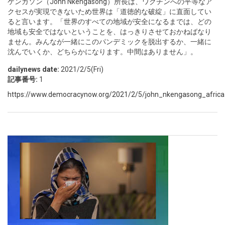
ケンガソン（John Nkengasong）所長は、ワクチンへの平等なア
クセスが実現できないため世界は「道徳的な破綻」に直面してい
ると言います。「世界のすべての地域が安全になるまでは、どの
地域も安全ではないということを、はっきりさせておかねばなり
ません。みんなが一緒にこのパンデミックを脱出するか、一緒に
沈んでいくか、どちらかになります。中間はありません」。
dailynews date:
2021/2/5(Fri)
記事番号:
1
https://www.democracynow.org/2021/2/5/john_nkengasong_africa_c