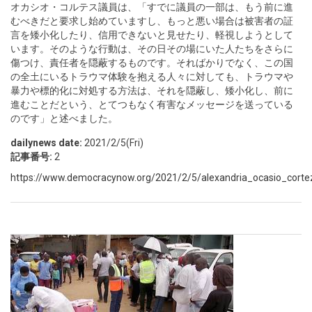
オカシオ・コルテス議員は、「すでに議員の一部は、もう前に進
むべきだと要求し始めていますし、もっと悪い場合は被害者の証
言を矮小化したり、信用できないと見せたり、軽視しようとして
います。そのような行動は、その日その場にいた人たちをさらに
傷つけ、責任者を隠蔽するものです。そればかりでなく、この国
の全土にいるトラウマ体験を抱える人々に対しても、トラウマや
暴力や標的化に対処する方法は、それを隠蔽し、矮小化し、前に
進むことだという、とてつもなく有害なメッセージを送っている
のです」と述べました。
dailynews date:
2021/2/5(Fri)
記事番号:
2
https://www.democracynow.org/2021/2/5/alexandria_ocasio_cortez_