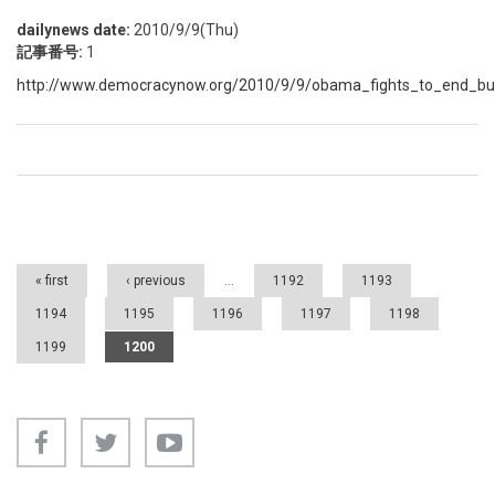
dailynews date:
2010/9/9(Thu)
記事番号:
1
http://www.democracynow.org/2010/9/9/obama_fights_to_end_bu
Pages
« first
‹ previous
…
1192
1193
1194
1195
1196
1197
1198
1199
1200