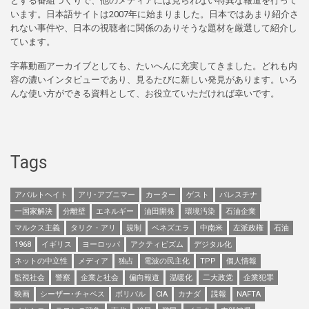
とする番組づくりで、他のメディアには見られない特異な報道を行って
います。日本語サイトは2007年に始まりました。日本ではあまり紹介さ
れない事件や、日本の視聴者に関係のありそうな題材を厳選して紹介し
ています。
字幕動画アーカイブとしても、たいへんに充実してきました。どれも内
容の濃いインタビューであり、見るたびに新しい発見があります。いろ
んな使い方ができる資料として、お役立ていただければ幸いです。
Tags
アパルトヘイト
アリ･アブニマー
カーター
ゲスト
パレスチナ
一国家解決
分離壁
エネルギー
油田開発
環境汚染
石油企業
マルクス主義
タリク・アリ
規制
ベネズエラ
中南米
左派政権
石油
1968
イギリス
ヨーロッパ
アクティビズム
デジタル化
ネットの中立性
メディア
独占
電波の民主化
TPP
個人情報
監視社会
警察
企業と社会
偏向報道
温暖化
二大政党
企業犯罪
映画
シーザー･チャベス
ボリバル
CIA
カナダ
諜報
NAFTA