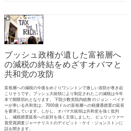
ブッシュ政権が遺した富裕層へ
の減税の終結をめざすオバマと
共和党の攻防
富裕層への減税の今後をめぐりワシントンで激しい攻防が巻き起
こりそうです。ブッシュ大統領により制定されたこの減税は今年
末で期限切れとなります。 下院少数党院内総務 のジョン・ベイナ
ーが率いる共和党は、7000億ドルの富裕層への税優遇措置の延長
を要求しています。しかし、オバマ大統領は共和党を強く批判
し、減税措置延長への反対を強く主張しました。 ピュリッツァー
賞受賞調査ジャーナリストのデイビット・ケイ・ジョンストンに
話を聞きます。