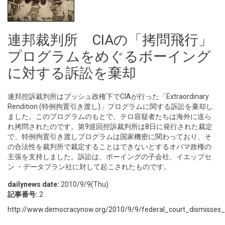
連邦裁判所 CIAの「拷問飛行」
プログラムをめぐるボーイング
に対する訴訟を棄却
連邦控訴裁判所はブッシュ政権下でCIAが行った「Extraordinary
Rendition (特例拘置引き渡し)」プログラムに関する訴訟を棄却し
ました。このプログラムのもとで、テロ容疑者たちは海外に送ら
れ拷問されたのです。第9巡回控訴裁判所は8日に発行された裁定
で、特例拘置引き渡しプログラムは国家機密に関わっており、そ
の合法性を裁判所で裁定することはできないとするオバマ政権の
主張を支持しました。訴訟は、ボーイングの子会社、イエップセ
ン ・データプラン社に対して起こされたものです。
dailynews date:
2010/9/9(Thu)
記事番号:
2
http://www.democracynow.org/2010/9/9/federal_court_dismisses_l