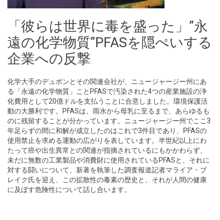
「彼らは世界に毒を盛った」”永
遠の化学物質”PFASを隠ぺいする
企業への反撃
化学大手のデュポンとその関連会社が、ニュージャージー州にあ
る「永遠の化学物質」ことPFASで汚染された4つの産業施設の浄
化費用として20億ドルを支払うことに合意しました。環境保護活
動の大勝利です。PFASは、雨水から母乳に至るまで、あらゆるも
のに残留することが分かっています。ニュージャージー州でここ3
年足らずの間に和解が成立したのはこれで3件目であり、PFASの
使用禁止を求める運動の広がりを表しています。半世紀以上にわ
たって癌や出生異常との関連が指摘されているにもかかわらず、
未だに無数の工業製品や消費財に使用されているPFASと、それに
対する闘いについて、新著を執筆した調査報道記者マライア・ブ
レイク氏を迎え、この拡散性の毒素の歴史と、それが人間の健康
に及ぼす危険性について話し合います。