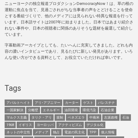
ニューヨークの独立報道プロダクションDemocracyNow！は、草の根の
運動に焦点を当て、見過ごされがちな当事者の声をとどけることを使命
とする番組づくりで、他のメディアには見られない特異な報道を行って
います。日本語サイトは2007年に始まりました。日本ではあまり紹介さ
れない事件や、日本の視聴者に関係のありそうな題材を厳選して紹介し
ています。
字幕動画アーカイブとしても、たいへんに充実してきました。どれも内
容の濃いインタビューであり、見るたびに新しい発見があります。いろ
んな使い方ができる資料として、お役立ていただければ幸いです。
Tags
アパルトヘイト
アリ･アブニマー
カーター
ゲスト
パレスチナ
一国家解決
分離壁
エネルギー
油田開発
環境汚染
石油企業
マルクス主義
タリク・アリ
規制
ベネズエラ
中南米
左派政権
石油
1968
イギリス
ヨーロッパ
アクティビズム
デジタル化
ネットの中立性
メディア
独占
電波の民主化
TPP
個人情報