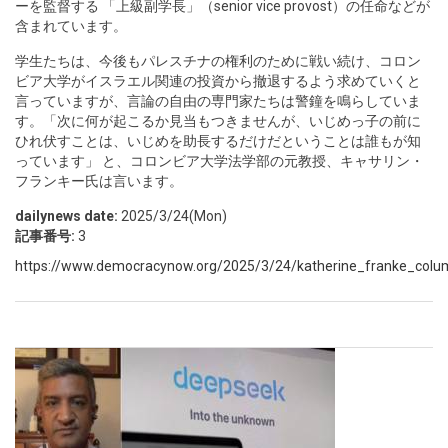
ーを監督する 「上級副学長」（senior vice provost）の任命などが
含まれています。
学生たちは、今後もパレスチナの権利のために戦い続け、コロン
ビア大学がイスラエル関連の投資から撤退するよう求めていくと
言っていますが、言論の自由の専門家たちは警鐘を鳴らしていま
す。「次に何が起こるか見当もつきませんが、いじめっ子の前に
ひれ伏すことは、いじめを助長するだけだということは誰もが知
っています」 と、コロンビア大学法学部の元教授、キャサリン・
フランキー氏は言います。
dailynews date:
2025/3/24(Mon)
記事番号:
3
https://www.democracynow.org/2025/3/24/katherine_franke_colum