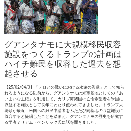
グアンタナモに大規模移民収容
施設をつくるトランプの計画は
ハイチ難民を収容した過去を想
起させる
【25/02/04/3】「テロとの戦いにおける永遠の監獄」として知ら
れるようになる以前から、グアンタナモは米軍基地としての「あ
いまいな主権」を利用して、カリブ海諸国の亡命希望者を米国に
収監する施設として長年にわたり使われてきました。トランプ大
統領が最近、米国への難民申請者をふたたび同基地の収監施設に
収容すると提唱したことを踏まえ、グアンタナモの歴史を研究す
る学者ミリアム・ペンサック氏に話を聞きました。