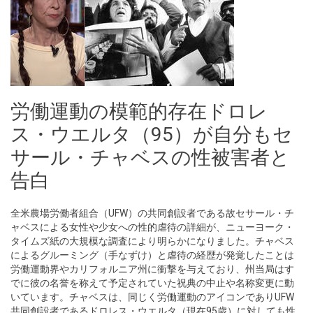
労働運動の模範的存在ドロレ
ス・ウエルタ（95）が自分もセ
サール・チャベスの性被害者と
告白
全米農場労働者組合（UFW）の共同創設者である故セサール・チ
ャベスによる女性や少女への性的虐待の詳細が、ニューヨーク・
タイムズ紙の大規模な調査により明らかになりました。チャベス
によるグルーミング（手なずけ）と虐待の経歴が発覚したことは
労働運動界やカリフォルニア州に衝撃を与えており、州当局はす
でに彼の名誉を称えて予定されていた祝典の中止や名称変更に動
いています。チャベスは、同じく労働運動のアイコンでありUFW
共同創設者であるドロレス・ウエルタ（現在95歳）に対しても性