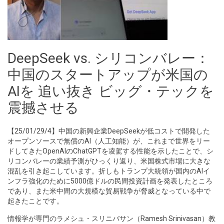
DeepSeek vs. シリコンバレー：
中国のスタートアップが米国の
AIを 追い抜き ビッグ・テックを
震撼させる
【25/01/29/4】中国の新興企業DeepSeekが低コストで開発した
オープンソースで無償のAI（人工知能）が、これまで世界をリー
ドしてきたOpenAIのChatGPTを凌駕する性能を示したことで、シ
リコンバレーの業績予測がひっくり返り、米国株式市場に大きな
混乱を引き起こしています。折しもトランプ大統領が国内のAIイ
ンフラ強化のために5000億ドルの民間投資計画を発表したところ
であり、また米中間の大規模な貿易戦争が脅威となっている中で
起きたことです。
情報学が専門のラメシュ・スリニバサン（Ramesh Srinivasan）教