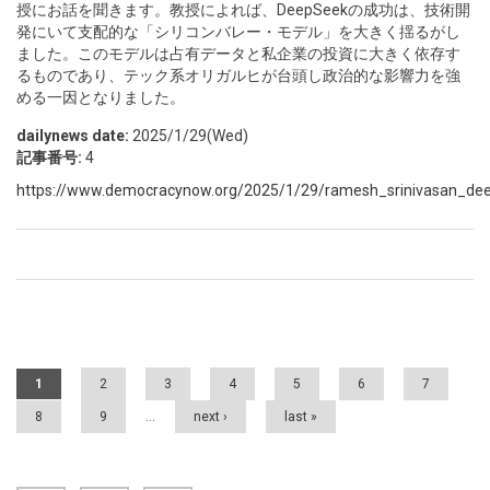
授にお話を聞きます。教授によれば、DeepSeekの成功は、技術開
発にいて支配的な「シリコンバレー・モデル」を大きく揺るがし
ました。このモデルは占有データと私企業の投資に大きく依存す
るものであり、テック系オリガルヒが台頭し政治的な影響力を強
める一因となりました。
dailynews date:
2025/1/29(Wed)
記事番号:
4
https://www.democracynow.org/2025/1/29/ramesh_srinivasan_dee
Pages
1
2
3
4
5
6
7
8
9
…
next ›
last »