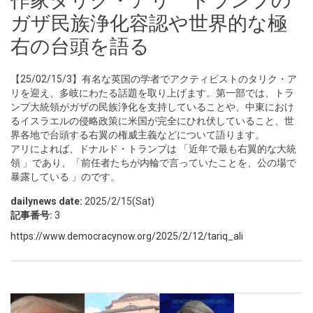
作家タリク・アリ トランプの
ガザ民族浄化容認や世界的な極
右の台頭を語る
【25/02/15/3】有名な英国の学者でアクティビストのタリク・ア
リを迎え、多岐にわたる話題を取り上げます。第一部では、トラ
ンプ大統領がガザの民族浄化を支持していることや、中東におけ
るイスラエルの侵略政策に米国が完全にひれ伏していること、世
界各地で台頭する右翼の権威主義などについて語ります。
アリによれば、ドナルド・トランプは 「近年で最も右翼的な大統
領 」であり、「前任者たちが内輪で言っていたことを、公の場で
暴露している 」のです。
dailynews date:
2025/2/15(Sat)
記事番号:
3
https://www.democracynow.org/2025/2/12/tariq_ali