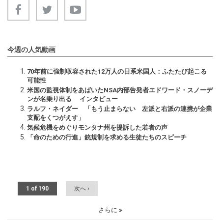
今週の人気動画
70年前に強制収容された12万人の日系米国人：ふたたび起こる
可能性
米国の監視体制をあばいたNSA内部告発者エドワード・スノーデ
ンが名乗り出る インタビュー
ラルフ・ネイダー 「もう止まらない 左派と右派の連携が企業
支配をくつがえす」
気候危機をめぐりモンタナ州を提訴した若者の声
「命のための行進」銃規制を求める生徒たちのスピーチ
1 of 190
次へ ›
さらに