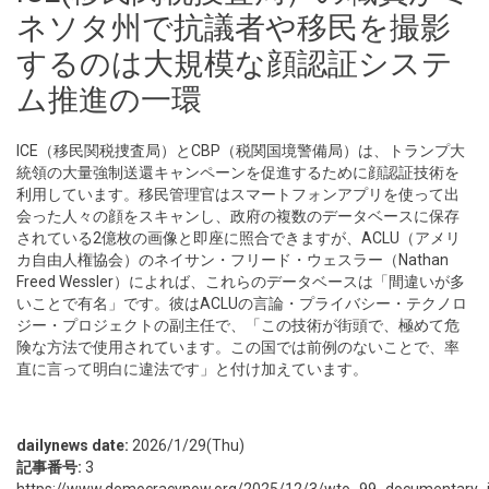
ネソタ州で抗議者や移民を撮影
するのは大規模な顔認証システ
ム推進の一環
ICE（移民関税捜査局）とCBP（税関国境警備局）は、トランプ大
統領の大量強制送還キャンペーンを促進するために顔認証技術を
利用しています。移民管理官はスマートフォンアプリを使って出
会った人々の顔をスキャンし、政府の複数のデータベースに保存
されている2億枚の画像と即座に照合できますが、ACLU（アメリ
カ自由人権協会）のネイサン・フリード・ウェスラー（Nathan
Freed Wessler）によれば、これらのデータベースは「間違いが多
いことで有名」です。彼はACLUの言論・プライバシー・テクノロ
ジー・プロジェクトの副主任で、「この技術が街頭で、極めて危
険な方法で使用されています。この国では前例のないことで、率
直に言って明白に違法です」と付け加えています。
dailynews date:
2026/1/29(Thu)
記事番号:
3