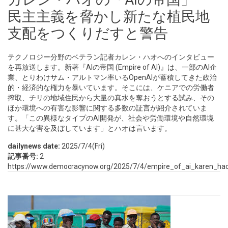
民主主義を脅かし新たな植民地
支配をつくりだすと警告
テクノロジー分野のベテラン記者カレン・ハオへのインタビュー
を再放送します。新著『AIの帝国 (Empire of AI)』は、一部のAI企
業、とりわけサム・アルトマン率いるOpenAIが蓄積してきた政治
的・経済的な権力を暴いています。そこには、ケニアでの労働者
搾取、チリの地域住民から大量の真水を奪おうとする試み、その
ほか環境への有害な影響に関する多数の証言が紹介されていま
す。「この異様なタイプのAI開発が、社会や労働環境や自然環境
に甚大な害を及ぼしています」とハオは言います。
dailynews date:
2025/7/4(Fri)
記事番号:
2
https://www.democracynow.org/2025/7/4/empire_of_ai_karen_ha