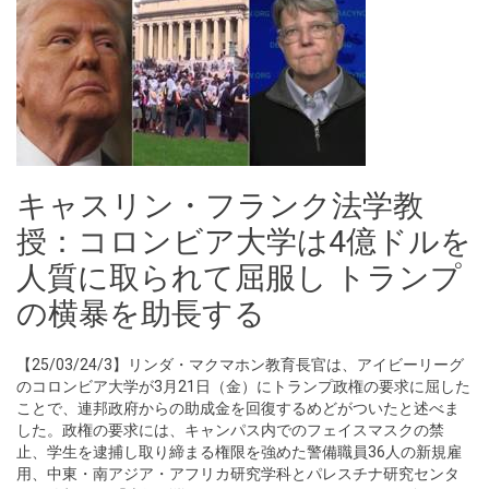
キャスリン・フランク法学教
授：コロンビア大学は4億ドルを
人質に取られて屈服し トランプ
の横暴を助長する
【25/03/24/3】リンダ・マクマホン教育長官は、アイビーリーグ
のコロンビア大学が3月21日（金）にトランプ政権の要求に屈した
ことで、連邦政府からの助成金を回復するめどがついたと述べま
した。政権の要求には、キャンパス内でのフェイスマスクの禁
止、学生を逮捕し取り締まる権限を強めた警備職員36人の新規雇
用、中東・南アジア・アフリカ研究学科とパレスチナ研究センタ