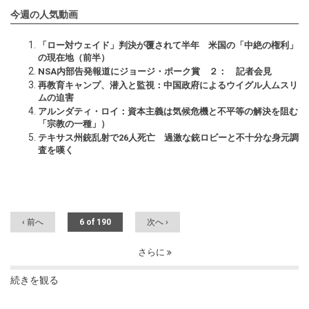
今週の人気動画
「ロー対ウェイド」判決が覆されて半年 米国の「中絶の権利」
の現在地（前半）
NSA内部告発報道にジョージ・ポーク賞 ２： 記者会見
再教育キャンプ、潜入と監視：中国政府によるウイグル人ムスリ
ムの迫害
アルンダティ・ロイ：資本主義は気候危機と不平等の解決を阻む
「宗教の一種」）
テキサス州銃乱射で26人死亡 過激な銃ロビーと不十分な身元調
査を嘆く
‹ 前へ
6 of 190
次へ ›
さらに
続きを観る