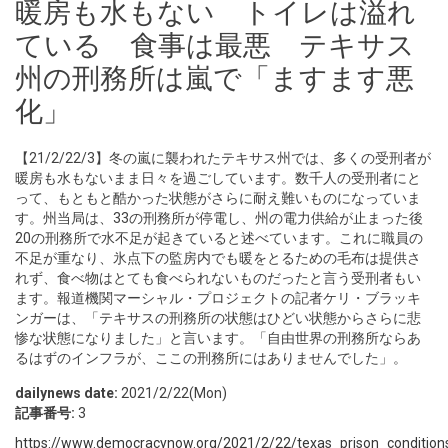
暖房も水もない トイレは溢れ
ている 食事は最悪 テキサス
州の刑務所は嵐で「ますます悪
化」
【21/2/22/3】冬の嵐に襲われたテキサス州では、多くの受刑者が
暖房も水もないまま日々を過ごしています。数千人の受刑者にと
って、もともと酷かった状態がさらに耐え難いものになっていま
す。州当局は、33の刑務所が停電し、州の電力供給が止まった後
20の刑務所で水不足が起きていると述べています。これに職員の
不足が重なり、氷点下の監房内でも暖をとるための毛布は提供さ
れず、食べ物はとても食べられないものだったと言う受刑者もい
ます。報道機関マーシャル・プロジェクトの記者ケリ・ブラッキ
ンガーは、「テキサスの刑務所の状態はひどい状態からさらに悲
惨な状態になりました」と言います。「自由世界の刑務所ならあ
るはずのインフラが、ここの刑務所にはありませんでした」。
dailynews date:
2021/2/22(Mon)
記事番号:
3
https://www.democracynow.org/2021/2/22/texas_prison_condition