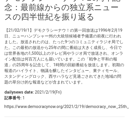
念：最前線からの独立系ニュー
スの四半世紀を振り返る
【21/02/19/1】デモクラシーナウ！の第一回放送は1996年2月19
日、ニューハンプシャー州の大統領候補者予備選の前夜に行われ
ました。放送されたのは、たった9つのコミュニティラジオ局でし
た。この最初の放送から25年の間に番組は大きく成長し、今日で
は世界各地の1,500以上のテレビ局やラジオ局で放送され、オンラ
イン配信は何百万人にも届いています。この「戦争と平和の報
道」の25周年を記念して、1時間の回顧番組を放送します。初期の
報道のハイライト、物議を醸したインタビュー、東ティモール、
スタンディングロック、西サハラなど見過ごされてきた地域の問
題の草分け的な報道などが含まれています。
dailynews date:
2021/2/19(Fri)
記事番号:
1
https://www.democracynow.org/2021/2/19/democracy_now_25th_