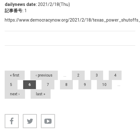
dailynews date:
2021/2/18(Thu)
記事番号:
1
https://www.democracynow.org/2021/2/18/texas_power_shutoffs_
Pages
« first
‹ previous
…
2
3
4
5
6
7
8
9
10
…
next ›
last »