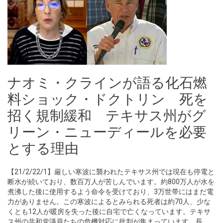
ナオミ・クラインが語る化石燃
料ショック・ドクトリン 死を
招く規制緩和 テキサス州がグ
リーン・ニューディールを必要
とする理由
【21/2/22/1】厳しい寒波に襲われたテキサス州では現在も停電と
断水が続いており、数百万人が苦しんでいます。約800万人が水を
煮沸した後に使用するよう命令を受けており、3万世帯にはまだ電
力がありません。この寒波によるとみられる死者は約70人、少な
くとも12人が暖房を失った後に自宅で亡くなっています。テキサ
ス州の共和党議員たちの危機対応に批判が集まっています。長