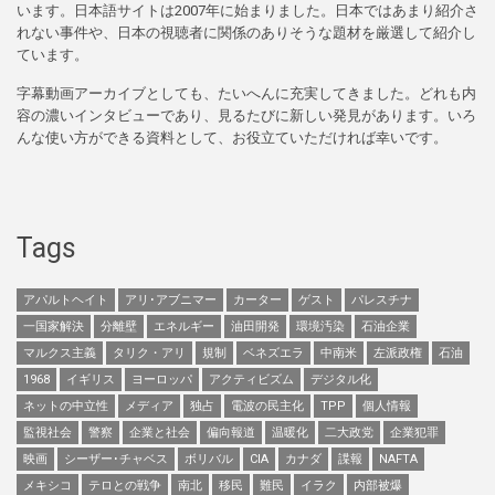
います。日本語サイトは2007年に始まりました。日本ではあまり紹介さ
れない事件や、日本の視聴者に関係のありそうな題材を厳選して紹介し
ています。
字幕動画アーカイブとしても、たいへんに充実してきました。どれも内
容の濃いインタビューであり、見るたびに新しい発見があります。いろ
んな使い方ができる資料として、お役立ていただければ幸いです。
Tags
アパルトヘイト
アリ･アブニマー
カーター
ゲスト
パレスチナ
一国家解決
分離壁
エネルギー
油田開発
環境汚染
石油企業
マルクス主義
タリク・アリ
規制
ベネズエラ
中南米
左派政権
石油
1968
イギリス
ヨーロッパ
アクティビズム
デジタル化
ネットの中立性
メディア
独占
電波の民主化
TPP
個人情報
監視社会
警察
企業と社会
偏向報道
温暖化
二大政党
企業犯罪
映画
シーザー･チャベス
ボリバル
CIA
カナダ
諜報
NAFTA
メキシコ
テロとの戦争
南北
移民
難民
イラク
内部被爆