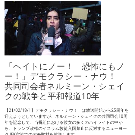
「ヘイトにノー！ 恐怖にもノ
ー！」デモクラシー・ナウ！
共同司会者ネルミーン・シェイ
クの戦争と平和報道10年
【21/02/18/1】デモクラシー・ナウ！ は放送開始から25周年を
迎えようとしていますが、ネルミーン・シェイクの共同司会10周
年を記念して、当番組における彼女の多くのハイライトの中か
ら、トランプ政権のイスラム教徒入国禁止に反対するニューヨー
クJFK空港でのデモ取材を放送します。