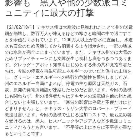
影響も 黒人や他の少数派コミ
ュニティに最大の打撃
【21/02/18/1】テキサス州は大寒波に見舞われたことで州の送電
網が崩壊し、数百万人が凍えるほどの寒さと暗闇の中で過ごすこ
とを余儀なくされています。1200万人以上が断水に直面し、水道
水も安全のため煮沸してから消費するよう指示され、一部の地域
では水道が完全に止まっています。また、テキサス州では大雪の
ためサプライチェーンにも支障が生じ食料も底をつきつつありま
す。グレッグ・アボット知事をはじめとする州の共和党指導者た
ちは、今回の停電を再生可能エネルギーのせいだと偽りの主張を
し、グリーン・エネルギーへの移行の危険性を警告しましたが、
州のエネルギー当局によれば、停電の主な原因は天然ガス、石
炭、原発の発電所施設が凍結したためだと言います。今回の危機
にも関わらず、州の指導者たちはテキサスの送電線を他の州と統
合しないと主張しています。「寒波の影響は停電と不便だけにと
どまりません」と、テキサス・サザン大学のロバート・ブラード
教授は言います。今回の危機で生じる追加コストで、最も悪影響
を受けるのは、黒人、ヒスパニックやアジア人など少数派コミュ
ニティだろうとも言います。「不平等の上にさらに不平等が重な
るということです」