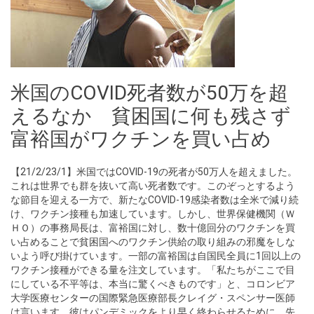
米国のCOVID死者数が50万を超
えるなか 貧困国に何も残さず
富裕国がワクチンを買い占め
【21/2/23/1】米国ではCOVID-19の死者が50万人を超えました。
これは世界でも群を抜いて高い死者数です。このぞっとするよう
な節目を迎える一方で、新たなCOVID-19感染者数は全米で減り続
け、ワクチン接種も加速しています。しかし、世界保健機関（Ｗ
ＨＯ）の事務局長は、富裕国に対し、数十億回分のワクチンを買
い占めることで貧困国へのワクチン供給の取り組みの邪魔をしな
いよう呼び掛けています。一部の富裕国は自国民全員に1回以上の
ワクチン接種ができる量を注文しています。「私たちがここで目
にしている不平等は、本当に驚くべきものです」と、コロンビア
大学医療センターの国際緊急医療部長クレイグ・スペンサー医師
は言います。彼はパンデミックをより早く終わらせるために、先