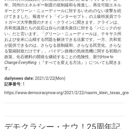
年、同州のエネルギー制度の規制緩和を推進し、再生可能エネル
ギーとグリーン・ニューディールに対するいわれのない攻撃を続
けてきました。報道サイト「インターセプト」の上級特派員でラ
トガーズ大学教授のナオミ・クラインに聞きます。クラインは、
共和党議員たちの反応は自らの過失責任に対する「パニックのせ
い」だと言います。「グリーン・ニューディールは、テキサス州
および全米に山積する問題を解決できる法案です。一方、共和党
が提供できるのは、さらなる規制緩和、さらなる民営化、さらな
る緊縮財政だけです」。バイデン政権の気候危機に関する初期の
政策、化石燃料の開発を継続することの危険性、新刊
How to
Change Everything
（『すべてを変える方法』）についても聞きま
す。
dailynews date:
2021/2/22(Mon)
記事番号:
1
https://www.democracynow.org/2021/2/22/naomi_klein_texas_gr
デモクラシー・ナウ！25周年記