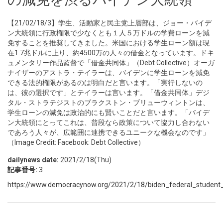
【21/02/18/3】学生、活動家と民主党上層部は、ジョー・バイデ
ン大統領に行政権限で少なくとも１人５万ドルの学費ローンを減
免することを推奨してきました。米国における学生ローン額は現
在1.7兆ドルに上り、約4500万の人々の借金となっています。ドキ
ュメンタリー作品監督で「借金共同体」（Debt Collective）オーガ
ナイザーのアストラ・テイラーは、バイデンに学生ローンを減免
できる法的権限があるのは明白だと言います。「実行しないの
は、彼の選択です」とテイラーは言います。「借金共同体」デジ
タル・ストラテジストのブラクストン・ブリューウィントンは、
学生ローンの減免は政治的にも賢いことだと言います。「バイデ
ン大統領にとってこれは、普段なら政策について協力し合わない
であろう人々が、広範囲に連携できるユニークな機会なのです」
（Image Credit: Facebook: Debt Collective）
dailynews date:
2021/2/18(Thu)
記事番号:
3
https://www.democracynow.org/2021/2/18/biden_federal_student_