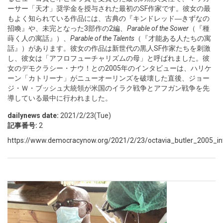
ーサー「天才」奨学金を授与された最初のSF作家です。彼女の最
もよく知られている作品には、古典の『キンドレッド―きずなの
招喚』や、未完となった3部作の2編、
Parable of the Sower
（『種
蒔く人の寓話』）、
Parable of the Talents
（『才能ある人たちの寓
話』）があります。彼女の作品は新世代の黒人SF作家たちを刺激
し、彼女は「アフロフューチャリズムの母」と呼ばれました。彼
女のデモクラシー・ナウ！との2005年のインタビューは、ハリケ
ーン「カトリーナ」がニューオーリンズを破壊した直後、ジョー
ジ・Ｗ・ブッシュ大統領が米国のイラク戦争とアフガン戦争を先
導している最中に行われました。
dailynews date:
2021/2/23(Tue)
記事番号:
2
https://www.democracynow.org/2021/2/23/octavia_butler_2005_in