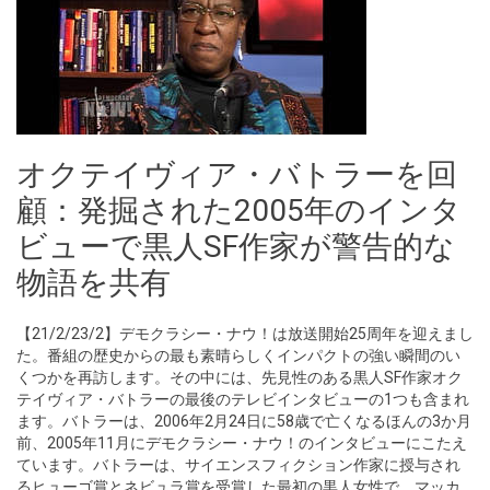
オクテイヴィア・バトラーを回
顧：発掘された2005年のインタ
ビューで黒人SF作家が警告的な
物語を共有
【21/2/23/2】デモクラシー・ナウ！は放送開始25周年を迎えまし
た。番組の歴史からの最も素晴らしくインパクトの強い瞬間のい
くつかを再訪します。その中には、先見性のある黒人SF作家オク
テイヴィア・バトラーの最後のテレビインタビューの1つも含まれ
ます。バトラーは、2006年2月24日に58歳で亡くなるほんの3か月
前、2005年11月にデモクラシー・ナウ！のインタビューにこたえ
ています。バトラーは、サイエンスフィクション作家に授与され
るヒューゴ賞とネビュラ賞を受賞した最初の黒人女性で、マッカ