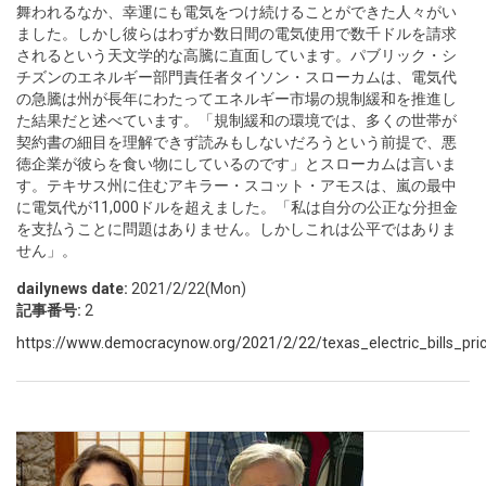
舞われるなか、幸運にも電気をつけ続けることができた人々がい
ました。しかし彼らはわずか数日間の電気使用で数千ドルを請求
されるという天文学的な高騰に直面しています。パブリック・シ
チズンのエネルギー部門責任者タイソン・スローカムは、電気代
の急騰は州が長年にわたってエネルギー市場の規制緩和を推進し
た結果だと述べています。「規制緩和の環境では、多くの世帯が
契約書の細目を理解できず読みもしないだろうという前提で、悪
徳企業が彼らを食い物にしているのです」とスローカムは言いま
す。テキサス州に住むアキラー・スコット・アモスは、嵐の最中
に電気代が11,000ドルを超えました。「私は自分の公正な分担金
を支払うことに問題はありません。しかしこれは公平ではありま
せん」。
dailynews date:
2021/2/22(Mon)
記事番号:
2
https://www.democracynow.org/2021/2/22/texas_electric_bills_pri