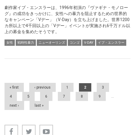
劇作家イブ・エンスラーは、1996年初演の『ヴァギナ・モノロー
グ』の成功をきっかけに、女性への暴力を阻止するための世界的
なキャンペーン「Vデー」（V-Day）を立ち上げました。世界1200
カ所以上で4千回以上の「Vデー」イベントが実施され6千万ドル以
上の募金を集めたそうです。
女性
戦時性暴力
ニューオーリンズ
コンゴ
V-DAY
イブ・エンスラー
Pages
« first
‹ previous
1
2
3
4
5
6
7
8
9
…
next ›
last »