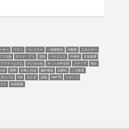
ーター
ゲスト
パレスチナ
一国家解決
分離壁
エネルギー
クス主義
タリク・アリ
規制
ベネズエラ
中南米
左派政権
アクティビズム
デジタル化
ネットの中立性
メディア
独占
社会
警察
企業と社会
偏向報道
温暖化
二大政党
ボリバル
CIA
カナダ
諜報
NAFTA
メキシコ
ラク
内部被爆