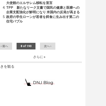
大使館のエルサレム移転を宣言
TPP 新たなリーク文書で国民の健康と医療への
企業支配強化が鮮明になり 米国内の反発が高まる
政府の学生ローンが若者を餌食に生み出す第二の
住宅バブル
‹ 前へ
8 of 190
次へ ›
さらに
続きを観る