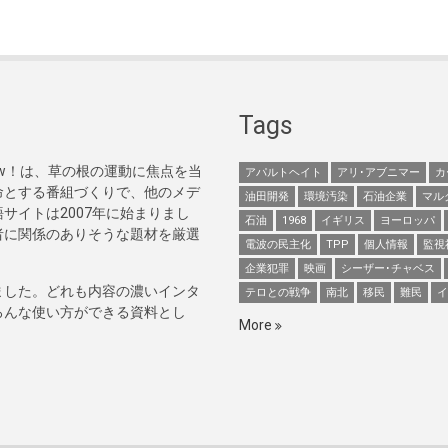
Tags
Now！は、草の根の運動に焦点を当
アパルトヘイト
アリ･アブニマー
カ
命とする番組づくりで、他のメデ
油田開発
環境汚染
石油企業
マル
サイトは2007年に始まりまし
石油
1968
イギリス
ヨーロッパ
者に関係のありそうな題材を厳選
電波の民主化
TPP
個人情報
監視
企業犯罪
映画
シーザー･チャベス
ました。どれも内容の濃いインタ
テロとの戦争
南北
移民
難民
イ
ろんな使い方ができる資料とし
More