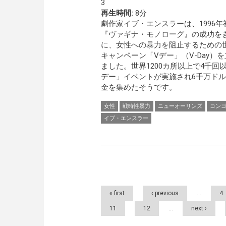
3
再生時間:
8分
劇作家イブ・エンスラーは、1996年
『ヴァギナ・モノローグ』の成功を
に、女性への暴力を阻止するための
キャンペーン「Vデー」（V-Day）
ました。世界1200カ所以上で4千回
デー」イベントが実施され6千万ド
金を集めたそうです。
女性
戦時性暴力
ニューオーリンズ
コン
イブ・エンスラー
Pages
« first
‹ previous
…
4
11
12
…
next ›