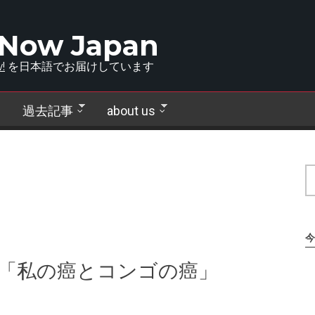
 Now Japan
!
を日本語でお届けしています
過去記事
about us
今
 「私の癌とコンゴの癌」