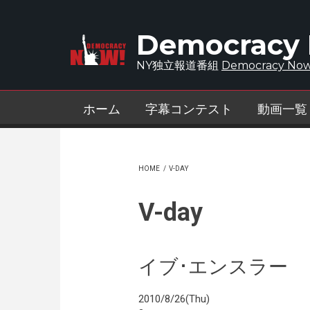
Skip to main content
Democracy
NY独立報道番組
Democracy Now
ホーム
字幕コンテスト
動画一覧
HOME
/
V-DAY
V-day
イブ･エンスラー
2010/8/26(Thu)