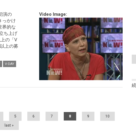
初演の
Video Image:
きっかけ
世界的な
を立ち上げ
以上の「V
ル以上の募
ゴ
V-DAY
5
6
7
8
9
10
last »