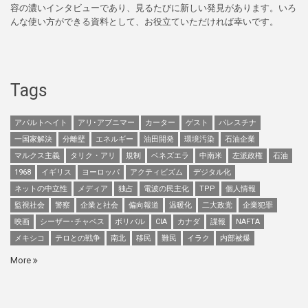
容の濃いインタビューであり、見るたびに新しい発見があります。いろ
んな使い方ができる資料として、お役立ていただければ幸いです。
Tags
アパルトヘイト
アリ･アブニマー
カーター
ゲスト
パレスチナ
一国家解決
分離壁
エネルギー
油田開発
環境汚染
石油企業
マルクス主義
タリク・アリ
規制
ベネズエラ
中南米
左派政権
石油
1968
イギリス
ヨーロッパ
アクティビズム
デジタル化
ネットの中立性
メディア
独占
電波の民主化
TPP
個人情報
監視社会
警察
企業と社会
偏向報道
温暖化
二大政党
企業犯罪
映画
シーザー･チャベス
ボリバル
CIA
カナダ
諜報
NAFTA
メキシコ
テロとの戦争
南北
移民
難民
イラク
内部被爆
More