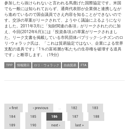
参加したら抜けられないと言われる馬鹿げた国際協定です。米国
でも一般には知られておらず、通商代表部が企業側と連携しなが
ら進めているので国会議員でさえ内容を知ることができないので
す。交渉の草案がリークされて、ようやく議論に上るようになり
ました。2011年3月に「知財関連の条項」がリークされたのに加
え、今回(2012年6月)には「投資条項｣の草案がリークされまし
た。リーク文書を掲載している市民団体パブリック･シチズンのロ
リ･ウォラック氏は、「これは貿易協定ではない、企業による世界
支配の道具です｣「1％の富裕層が私たちの生存権を破壊する道具
です」と断罪します。（19分)
TPP
情報開示
ロリ・ウォラック
自由貿易
FTA
Pages
« first
‹ previous
…
182
183
184
185
186
187
188
189
190
next ›
last »