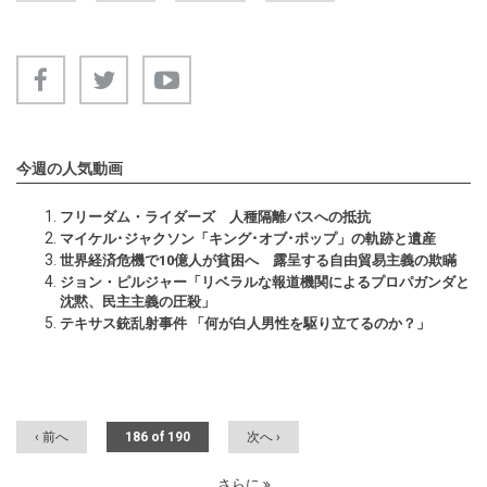
今週の人気動画
フリーダム・ライダーズ 人種隔離バスへの抵抗
マイケル･ジャクソン「キング･オブ･ポップ」の軌跡と遺産
世界経済危機で10億人が貧困へ 露呈する自由貿易主義の欺瞞
ジョン・ピルジャー「リベラルな報道機関によるプロパガンダと
沈黙、民主主義の圧殺」
テキサス銃乱射事件 「何が白人男性を駆り立てるのか？」
‹ 前へ
186 of 190
次へ ›
さらに