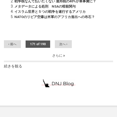
戦争税なんて払いたくない 連邦税の40%が軍事費に？
メタデータによる処刑 NSAの暗殺関与
イスラム世界と５つの戦争を遂行するアメリカ
NATOのリビア空爆は米軍のアフリカ進出への布石？
‹ 前へ
171 of 190
次へ ›
さらに
続きを観る