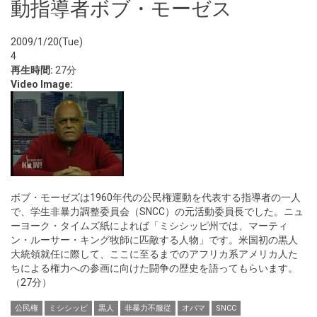
動指導者ボブ・モーゼス
2009/1/20(Tue)
4
再生時間:
27分
Video Image:
ボブ・モーゼズは1960年代の公民権運動を代表する指導者の一人
で、学生非暴力調整委員会（SNCC）の元活動委員長でした。ニュ
ーヨーク・タイムズ紙によれば「ミシシッピ州では、マーティ
ン・ルーサー・キング牧師に匹敵する人物」です。米国初の黒人
大統領就任に際して、ここに至るまでのアフリカ系アメリカ人た
ちによる権力への参画に向けた闘争の歴史を語ってもらいます。
（27分）
公民権
ミシシッピ
黒人
非暴力不服従
オバマ
SNCC