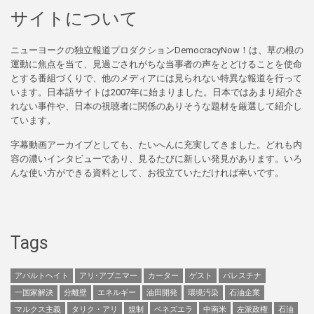
サイトについて
ニューヨークの独立報道プロダクションDemocracyNow！は、草の根の
運動に焦点を当て、見過ごされがちな当事者の声をとどけることを使命
とする番組づくりで、他のメディアには見られない特異な報道を行って
います。日本語サイトは2007年に始まりました。日本ではあまり紹介さ
れない事件や、日本の視聴者に関係のありそうな題材を厳選して紹介し
ています。
字幕動画アーカイブとしても、たいへんに充実してきました。どれも内
容の濃いインタビューであり、見るたびに新しい発見があります。いろ
んな使い方ができる資料として、お役立ていただければ幸いです。
Tags
アパルトヘイト
アリ･アブニマー
カーター
ゲスト
パレスチナ
一国家解決
分離壁
エネルギー
油田開発
環境汚染
石油企業
マルクス主義
タリク・アリ
規制
ベネズエラ
中南米
左派政権
石油