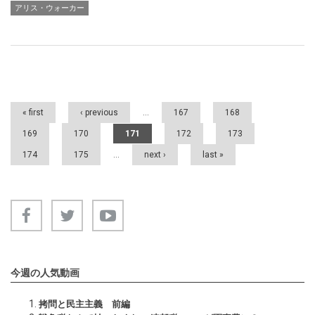
アリス・ウォーカー
Pages
« first
‹ previous
…
167
168
169
170
171
172
173
174
175
…
next ›
last »
今週の人気動画
拷問と民主主義 前編