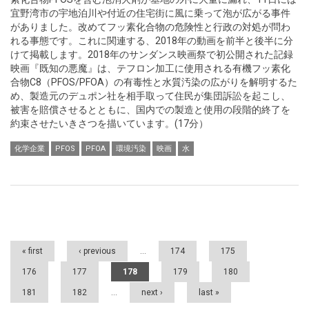
宜野湾市の宇地泊川や付近の住宅街に風に乗って泡が広がる事件
がありました。改めてフッ素化合物の危険性と行政の対処が問わ
れる事態です。これに関連する、2018年の動画を前半と後半に分
けて掲載します。2018年のサンダンス映画祭で初公開された記録
映画『既知の悪魔』は、テフロン加工に使用される有機フッ素化
合物C8（PFOS/PFOA）の有毒性と水質汚染の広がりを解明するた
め、製造元のデュポン社を相手取って住民が集団訴訟を起こし、
被害を賠償させるとともに、国内での製造と使用の段階的終了を
約束させたいきさつを描いています。(17分）
化学企業
PFOS
PFOA
環境汚染
映画
水
Pages
« first
‹ previous
…
174
175
176
177
178
179
180
181
182
…
next ›
last »