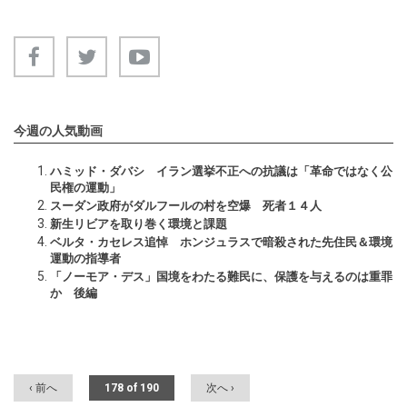
今週の人気動画
ハミッド・ダバシ イラン選挙不正への抗議は「革命ではなく公
民権の運動」
スーダン政府がダルフールの村を空爆 死者１４人
新生リビアを取り巻く環境と課題
ベルタ・カセレス追悼 ホンジュラスで暗殺された先住民＆環境
運動の指導者
「ノーモア・デス」国境をわたる難民に、保護を与えるのは重罪
か 後編
‹ 前へ
178 of 190
次へ ›