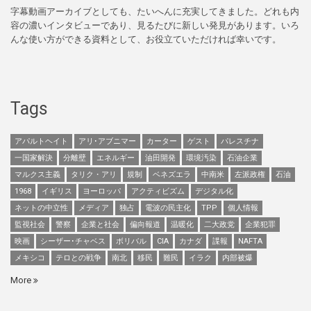
字幕動画アーカイブとしても、たいへんに充実してきました。どれも内
容の濃いインタビューであり、見るたびに新しい発見があります。いろ
んな使い方ができる資料として、お役立ていただければ幸いです。
Tags
アパルトヘイト
アリ･アブニマー
カーター
ゲスト
パレスチナ
一国家解決
分離壁
エネルギー
油田開発
環境汚染
石油企業
マルクス主義
タリク・アリ
規制
ベネズエラ
中南米
左派政権
石油
1968
イギリス
ヨーロッパ
アクティビズム
デジタル化
ネットの中立性
メディア
独占
電波の民主化
TPP
個人情報
監視社会
警察
企業と社会
偏向報道
温暖化
二大政党
企業犯罪
映画
シーザー･チャベス
ボリバル
CIA
カナダ
諜報
NAFTA
メキシコ
テロとの戦争
南北
移民
難民
イラク
内部被爆
More