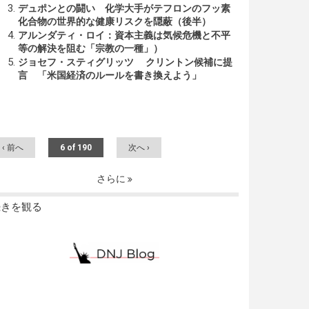
デュポンとの闘い 化学大手がテフロンのフッ素
化合物の世界的な健康リスクを隠蔽（後半）
アルンダティ・ロイ：資本主義は気候危機と不平
等の解決を阻む「宗教の一種」）
ジョセフ・スティグリッツ クリントン候補に提
言 「米国経済のルールを書き換えよう」
‹ 前へ
6 of 190
次へ ›
さらに
続きを観る