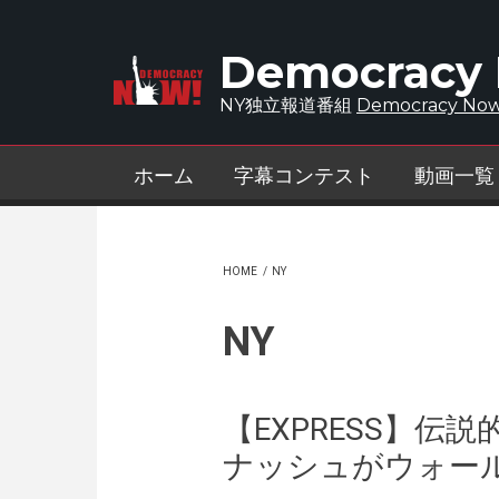
Skip to main content
Democracy
NY独立報道番組
Democracy Now
ホーム
字幕コンテスト
動画一覧
HOME
/
NY
NY
【EXPRESS】伝
ナッシュがウォー