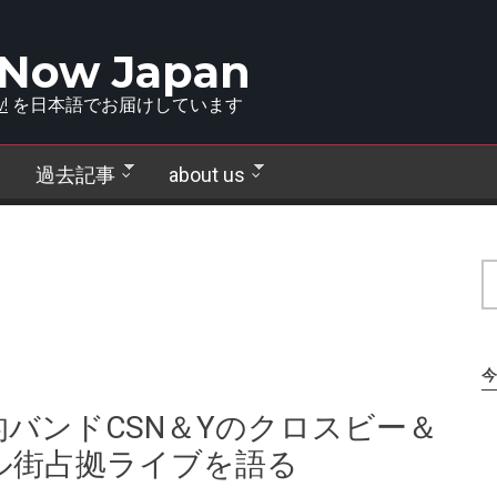
 Now Japan
!
を日本語でお届けしています
過去記事
about us
今
説的バンドCSN＆Yのクロスビー＆
ル街占拠ライブを語る