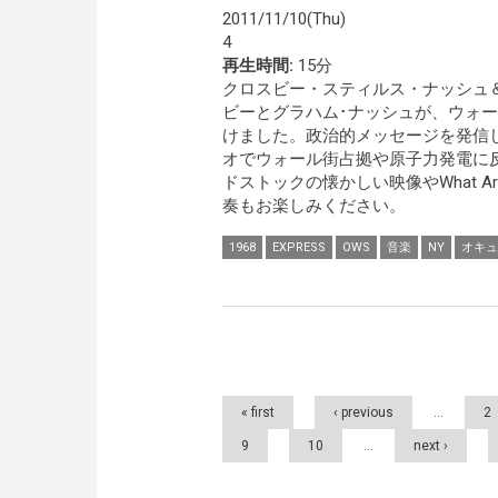
2011/11/10(Thu)
4
再生時間:
15分
クロスビー・スティルス・ナッシュ
ビーとグラハム･ナッシュが、ウォ
けました。政治的メッセージを発信
オでウォール街占拠や原子力発電に
ドストックの懐かしい映像やWhat Are 
奏もお楽しみください。
1968
EXPRESS
OWS
音楽
NY
オキュ
Pages
« first
‹ previous
…
2
9
10
…
next ›