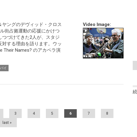
＆ヤングのデヴィッド・クロス
Video Image:
ール街占拠運動の応援にかけつ
しつづけてきた2人が、スタジ
反対する理由を語ります。ウッ
Their Names? のアカペラ演
パイ
3
4
5
6
7
8
last »