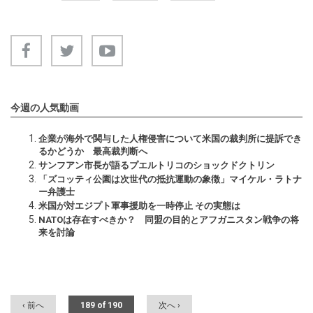
今週の人気動画
企業が海外で関与した人権侵害について米国の裁判所に提訴でき
るかどうか 最高裁判断へ
サンフアン市長が語るプエルトリコのショックドクトリン
「ズコッティ公園は次世代の抵抗運動の象徴」マイケル・ラトナ
ー弁護士
米国が対エジプト軍事援助を一時停止 その実態は
NATOは存在すべきか？ 同盟の目的とアフガニスタン戦争の将
来を討論
‹ 前へ
189 of 190
次へ ›