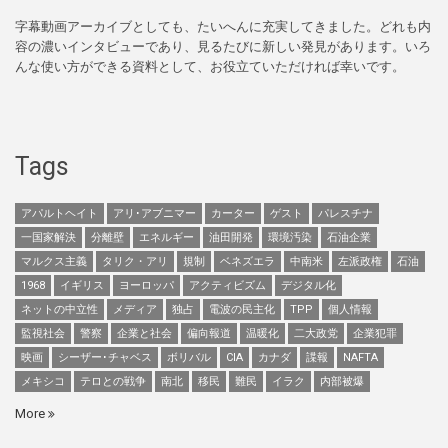
字幕動画アーカイブとしても、たいへんに充実してきました。どれも内
容の濃いインタビューであり、見るたびに新しい発見があります。いろ
んな使い方ができる資料として、お役立ていただければ幸いです。
Tags
アパルトヘイト
アリ･アブニマー
カーター
ゲスト
パレスチナ
一国家解決
分離壁
エネルギー
油田開発
環境汚染
石油企業
マルクス主義
タリク・アリ
規制
ベネズエラ
中南米
左派政権
石油
1968
イギリス
ヨーロッパ
アクティビズム
デジタル化
ネットの中立性
メディア
独占
電波の民主化
TPP
個人情報
監視社会
警察
企業と社会
偏向報道
温暖化
二大政党
企業犯罪
映画
シーザー･チャベス
ボリバル
CIA
カナダ
諜報
NAFTA
メキシコ
テロとの戦争
南北
移民
難民
イラク
内部被爆
More