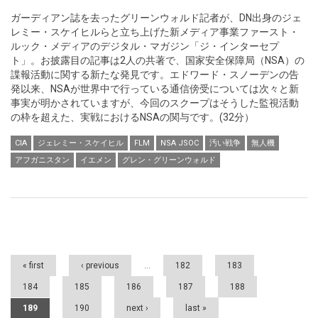
ガーディアン誌を去ったグリーンウォルド記者が、DN出身のジェ
レミー・スケイヒルらと立ち上げた新メディア事業ファースト・
ルック・メディアのデジタル・マガジン「ジ・インターセプ
ト」。お披露目の記事は2人の共著で、国家安全保障局（NSA）の
諜報活動に関する新たな発見です。エドワード・スノーデンの告
発以来、NSAが世界中で行っている通信傍受については次々と新
事実が明かされていますが、今回のスクープはそうした監視活動
の枠を超えた、実戦におけるNSAの関与です。(32分）
CIA
ジェレミー・スケイヒル
FLM
NSA JSOC
汚い戦争
無人機
アフガニスタン
イエメン
グレン・グリーンウォルド
Pages
« first
‹ previous
…
182
183
184
185
186
187
188
189
190
next ›
last »