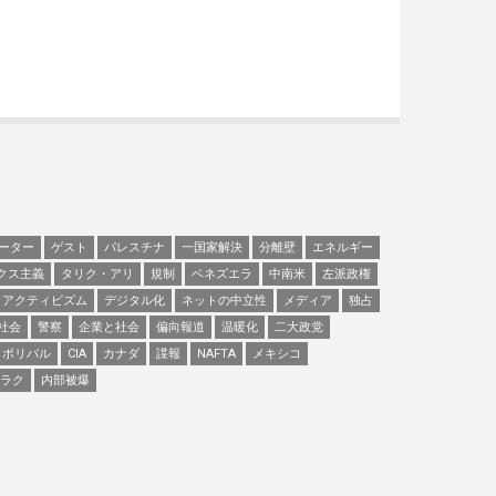
ーター
ゲスト
パレスチナ
一国家解決
分離壁
エネルギー
クス主義
タリク・アリ
規制
ベネズエラ
中南米
左派政権
アクティビズム
デジタル化
ネットの中立性
メディア
独占
社会
警察
企業と社会
偏向報道
温暖化
二大政党
ボリバル
CIA
カナダ
諜報
NAFTA
メキシコ
ラク
内部被爆