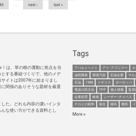
85
…
next ›
last »
Tags
Now！は、草の根の運動に焦点を当
アパルトヘイト
アリ･アブニマー
カ
命とする番組づくりで、他のメデ
油田開発
環境汚染
石油企業
マル
サイトは2007年に始まりまし
石油
1968
イギリス
ヨーロッパ
者に関係のありそうな題材を厳選
電波の民主化
TPP
個人情報
監視
企業犯罪
映画
シーザー･チャベス
ました。どれも内容の濃いインタ
テロとの戦争
南北
移民
難民
イ
ろんな使い方ができる資料とし
More