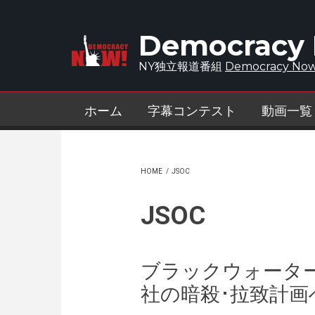
Skip to main content
Democracy
NY独立報道番組
Democracy Now
ホーム
字幕コンテスト
動画一覧
HOME
/
JSOC
JSOC
ブラックウォータ
社の暗殺･拉致計画