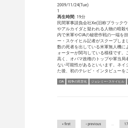
2009/11/24(Tue)
1
再生時間:
19分
民間軍事請負会社Xe(旧称ブラック
やアルカイダと疑われる人物の暗殺
内で米軍やCIAの秘密作戦の一端を
ー・スケイヒル記者がスクープしま
数の死者を出している米軍無人機に
ォーターが関与している模様です。
高く、オバマ政権のトップや軍当局
ない可能性があるといいます。ネイ
た後、初のテレビ・インタビューをご
CIA
戦争の民営化
ジェレミー･スケイヒル
Pages
« first
‹ previous
…
1