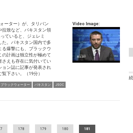
ウォーター）が、タリバン
Video Image:
や拉致など、パキスタン領
担っていると、ジェレミ
した。パキスタン国内で多
よる爆撃にも、ブラックウ
この計画は独立性が極めて
者さえも存在に気付いてい
ション誌に記事が発表され
覧下さい。（19分）
ブラックウォーター
パキスタン
JSOC
77
178
179
180
181