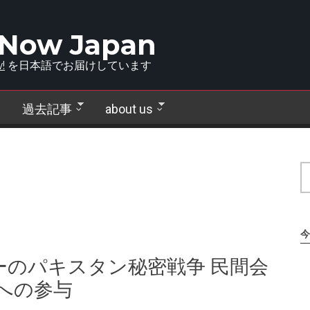
 Now Japan
!
を日本語でお届けしています
過去記事
about us
今
ーのパキスタン秘密戦争 民間会
への参与