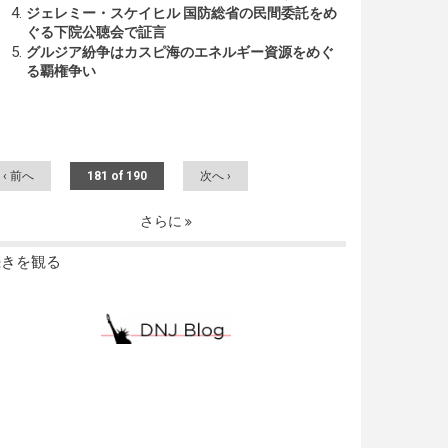
ジェレミー・スケイヒル 国防総省の民間委託をめ
ぐる下院公聴会で証言
グルジア紛争はカスピ海のエネルギー資源をめぐ
る覇権争い
‹ 前へ
181 of 190
次へ ›
さらに
続きを観る