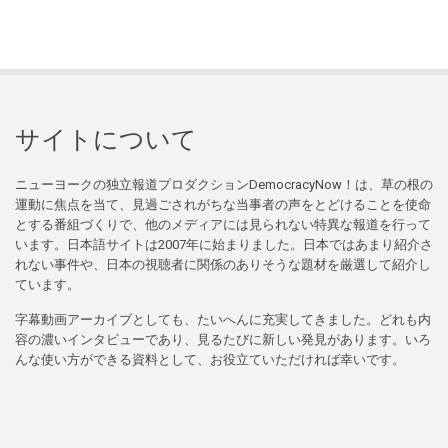
サイトについて
ニューヨークの独立報道プロダクションDemocracyNow！は、草の根の
運動に焦点を当て、見過ごされがちな当事者の声をとどけることを使命
とする番組づくりで、他のメディアには見られない特異な報道を行って
います。日本語サイトは2007年に始まりました。日本ではあまり紹介さ
れない事件や、日本の視聴者に関係のありそうな題材を厳選して紹介し
ています。
字幕動画アーカイブとしても、たいへんに充実してきました。どれも内
容の濃いインタビューであり、見るたびに新しい発見があります。いろ
んな使い方ができる資料として、お役立ていただければ幸いです。