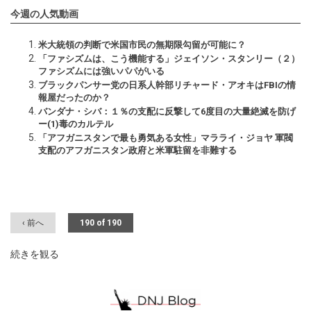
今週の人気動画
米大統領の判断で米国市民の無期限勾留が可能に？
「ファシズムは、こう機能する」ジェイソン・スタンリー（２）
ファシズムには強いパパがいる
ブラックパンサー党の日系人幹部リチャード・アオキはFBIの情
報屋だったのか？
バンダナ・シバ：１％の支配に反撃して6度目の大量絶滅を防げ
ー(1)毒のカルテル
「アフガニスタンで最も勇気ある女性」マラライ・ジョヤ 軍閥
支配のアフガニスタン政府と米軍駐留を非難する
‹ 前へ
190 of 190
続きを観る