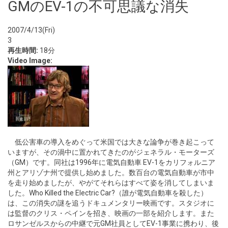
GMのEV-1の不可思議な消失
2007/4/13(Fri)
3
再生時間:
18分
Video Image:
低公害車の導入をめぐって米国では大きな論争が巻き起こって
いますが、その渦中に置かれてきたのがジェネラル・モーターズ
（GM）です。同社は1996年に電気自動車 EV-1をカリフォルニア
州とアリゾナ州で提供し始めました。数百台の電気自動車が市中
を走り始めましたが、やがてそれらはすべて姿を消してしまいま
した。Who Killed the Electric Car?（誰が電気自動車を殺した）
は、この消失の謎を追うドキュメンタリー映画です。スタジオに
は監督のクリス・ペインを招き、映画の一部を紹介します。また
ロサンゼルスからの中継で元GM社員としてEV-1事業に携わり、後