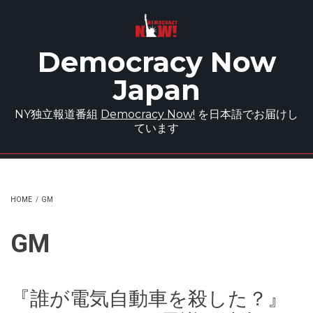
Skip to main content
Democracy Now
Japan
NY独立報道番組
Democracy Now!
を日本語でお届けし
ています
HOME
/
GM
GM
『誰が電気自動車を殺した？』