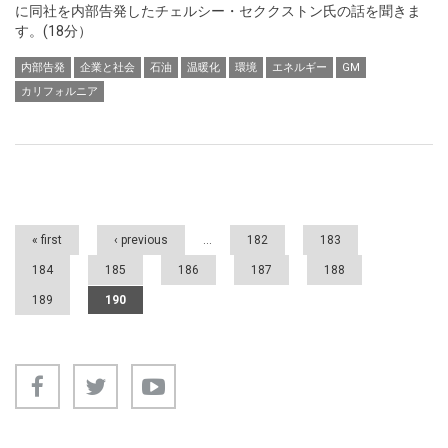
に同社を内部告発したチェルシー・セククストン氏の話を聞きま
す。(18分）
内部告発
企業と社会
石油
温暖化
環境
エネルギー
GM
カリフォルニア
Pages
« first
‹ previous
…
182
183
184
185
186
187
188
189
190