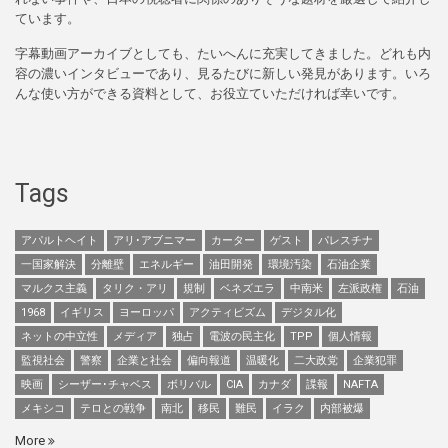
ています。
字幕動画アーカイブとしても、たいへんに充実してきました。どれも内
容の濃いインタビューであり、見るたびに新しい発見があります。いろ
んな使い方ができる資料として、お役立ていただければ幸いです。
Tags
アパルトヘイト
アリ･アブニマー
カーター
ゲスト
パレスチナ
一国家解決
分離壁
エネルギー
油田開発
環境汚染
石油企業
マルクス主義
タリク・アリ
規制
ベネズエラ
中南米
左派政権
石油
1968
イギリス
ヨーロッパ
アクティビズム
デジタル化
ネットの中立性
メディア
独占
電波の民主化
TPP
個人情報
監視社会
警察
企業と社会
偏向報道
温暖化
二大政党
企業犯罪
映画
シーザー･チャベス
ボリバル
CIA
カナダ
諜報
NAFTA
メキシコ
テロとの戦争
南北
移民
難民
イラク
内部被爆
More