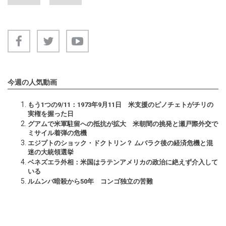
今週の人気動画
もう1つの9/11：1973年9月11日 米支援のピノチェトがチリの
実権を握った日
グアムで米軍駐留への抵抗が拡大 米朝間の挑発と瀬戸際外交で
ミサイル着弾の危機
エジプトのショック・ドクトリン？ ムバラク後の経済危機と混
迷の大統領選挙
ベネズエラ外相：米国はラテンアメリカの政治に絶えず介入して
いる
ルムンバ暗殺から50年 コンゴ独立の苦難