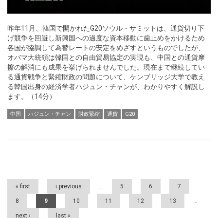
昨年11月、韓国で開かれたG20ソウル・サミットは、通貨切り下
げ競争を回避し新興国への過度な資本移動に歯止めをかけるため
各国が協調して為替レートの安定をめざすというものでしたが、
オバマ大統領は韓国との自由貿易協定の実現も、中国との通貨摩
擦の解消にも成果を挙げられませんでした。現在まで継続してい
る通貨戦争と緊縮財政の問題について、ケンブリッジ大学で教え
る韓国出身の経済学者ハジュン・チャンが、わかりやすく解説し
ます。（14分）
中国
ハジュン・チャン
財政緊縮
通貨
G20
Pages
« first
‹ previous
…
5
6
7
8
9
10
11
12
13
…
next ›
last »