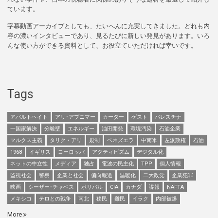
ています。
字幕動画アーカイブとしても、たいへんに充実してきました。どれも内
容の濃いインタビューであり、見るたびに新しい発見があります。いろ
んな使い方ができる資料として、お役立ていただければ幸いです。
Tags
アパルトヘイト
アリ･アブニマー
カーター
ゲスト
パレスチナ
一国家解決
分離壁
エネルギー
油田開発
環境汚染
石油企業
マルクス主義
タリク・アリ
規制
ベネズエラ
中南米
左派政権
石油
1968
イギリス
ヨーロッパ
アクティビズム
デジタル化
ネットの中立性
メディア
独占
電波の民主化
TPP
個人情報
監視社会
警察
企業と社会
偏向報道
温暖化
二大政党
企業犯罪
映画
シーザー･チャベス
ボリバル
CIA
カナダ
諜報
NAFTA
メキシコ
テロとの戦争
南北
移民
難民
イラク
内部被爆
More