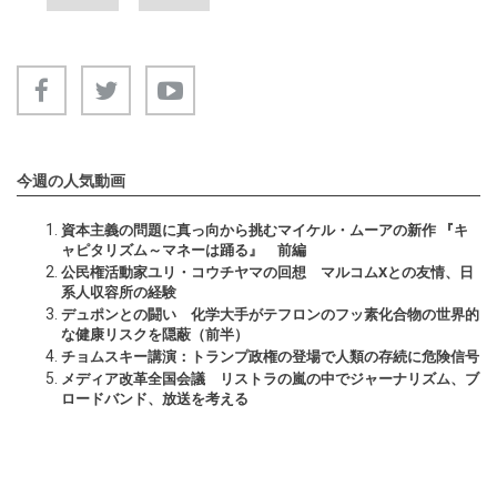
今週の人気動画
資本主義の問題に真っ向から挑むマイケル・ムーアの新作 『キ
ャピタリズム～マネーは踊る』 前編
公民権活動家ユリ・コウチヤマの回想 マルコムXとの友情、日
系人収容所の経験
デュポンとの闘い 化学大手がテフロンのフッ素化合物の世界的
な健康リスクを隠蔽（前半）
チョムスキー講演：トランプ政権の登場で人類の存続に危険信号
メディア改革全国会議 リストラの嵐の中でジャーナリズム、ブ
ロードバンド、放送を考える