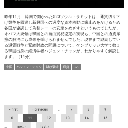
昨年11月、韓国で開かれたG20ソウル・サミットは、通貨切り下
げ競争を回避し新興国への過度な資本移動に歯止めをかけるため
各国が協調して為替レートの安定をめざすというものでしたが、
オバマ大統領は韓国との自由貿易協定の実現も、中国との通貨摩
擦の解消にも成果を挙げられませんでした。現在まで継続してい
る通貨戦争と緊縮財政の問題について、ケンブリッジ大学で教え
る韓国出身の経済学者ハジュン・チャンが、わかりやすく解説し
ます。（14分）
中国
ハジュン・チャン
財政緊縮
通貨
G20
Pages
« first
‹ previous
…
7
8
9
10
11
12
13
14
15
…
next ›
last »