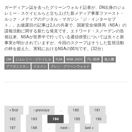
ガーディアン誌を去ったグリーンウォルド記者が、DN出身のジェ
レミー・スケイヒルらと立ち上げた新メディア事業ファースト・
ルック・メディアのデジタル・マガジン「ジ・インターセプ
ト」。お披露目の記事は2人の共著で、国家安全保障局（NSA）の
諜報活動に関する新たな発見です。エドワード・スノーデンの告
発以来、NSAが世界中で行っている通信傍受については次々と新
事実が明かされていますが、今回のスクープはそうした監視活動
の枠を超えた、実戦におけるNSAの関与です。(32分）
CIA
ジェレミー・スケイヒル
FLM
NSA JSOC
汚い戦争
無人機
アフガニスタン
イエメン
グレン・グリーンウォルド
Pages
« first
‹ previous
…
180
181
182
183
184
185
186
187
188
…
next ›
last »