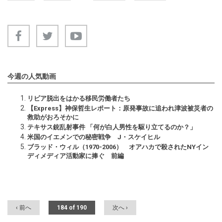
今週の人気動画
リビア脱出をはかる移民労働者たち
【Express】神保哲生レポート：原発事故に追われ津波被災者の
救助がおろそかに
テキサス銃乱射事件 「何が白人男性を駆り立てるのか？」
米国のイエメンでの秘密戦争 J・スケイヒル
ブラッド・ウィル（1970-2006） オアハカで殺されたNYイン
ディメディア活動家に捧ぐ 前編
‹ 前へ
184 of 190
次へ ›