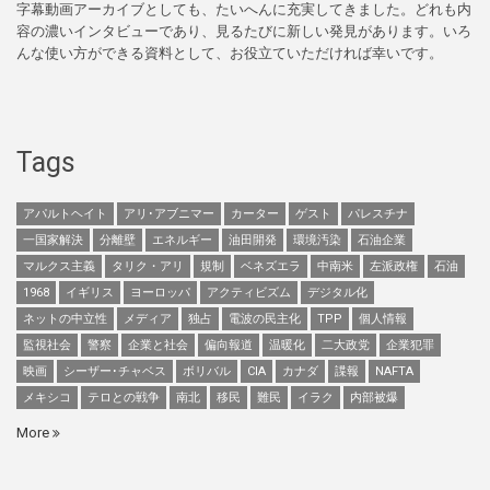
字幕動画アーカイブとしても、たいへんに充実してきました。どれも内
容の濃いインタビューであり、見るたびに新しい発見があります。いろ
んな使い方ができる資料として、お役立ていただければ幸いです。
Tags
アパルトヘイト
アリ･アブニマー
カーター
ゲスト
パレスチナ
一国家解決
分離壁
エネルギー
油田開発
環境汚染
石油企業
マルクス主義
タリク・アリ
規制
ベネズエラ
中南米
左派政権
石油
1968
イギリス
ヨーロッパ
アクティビズム
デジタル化
ネットの中立性
メディア
独占
電波の民主化
TPP
個人情報
監視社会
警察
企業と社会
偏向報道
温暖化
二大政党
企業犯罪
映画
シーザー･チャベス
ボリバル
CIA
カナダ
諜報
NAFTA
メキシコ
テロとの戦争
南北
移民
難民
イラク
内部被爆
More