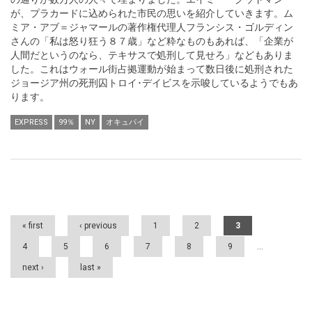
が、プラカードに込められた市民の思いを紹介していきます。ム
ミア・アブ＝ジャマールの著作権代理人フランシス・ゴルディン
さんの「私は怒り狂う８７歳」など粋なものもあれば、「企業が
人間だというのなら、テキサスで処刑して見せろ」などもありま
した。これはウォール街占拠運動が始まって数日後に処刑された
ジョージア州の死刑囚トロイ･デイビスを示唆しているようでもあ
ります。
EXPRESS
99％
NY
オキュパイ
Pages
« first
‹ previous
1
2
3
4
5
6
7
8
9
…
next ›
last »