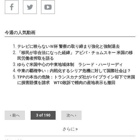
今週の人気動画
テレビに映らないＷ杯 警察の取り締まり強化と強制退去
「移民が非合法になった経緯」 アビバ・チョムスキー 米国の移
民労働者搾取を語る
ゆらぐ米国中心の中東地域体制 ラシード・ハーリーディ
中東の覇権争い：内戦化するシリア危機に対して国際社会は？
TPPの本当の危険：トランスカナダ社がパイプライン却下で米国
に損害賠償を請求 WTO敗訴で精肉の産地表示も撤回
‹ 前へ
3 of 190
次へ ›
さらに