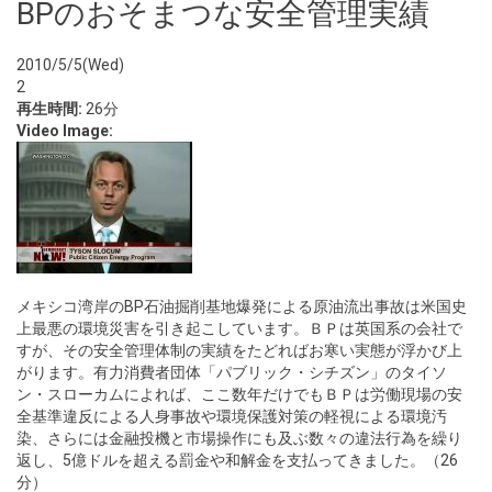
BPのおそまつな安全管理実績
2010/5/5(Wed)
2
再生時間:
26分
Video Image:
メキシコ湾岸のBP石油掘削基地爆発による原油流出事故は米国史
上最悪の環境災害を引き起こしています。ＢＰは英国系の会社で
すが、その安全管理体制の実績をたどればお寒い実態が浮かび上
がります。有力消費者団体「パブリック・シチズン」のタイソ
ン・スローカムによれば、ここ数年だけでもＢＰは労働現場の安
全基準違反による人身事故や環境保護対策の軽視による環境汚
染、さらには金融投機と市場操作にも及ぶ数々の違法行為を繰り
返し、5億ドルを超える罰金や和解金を支払ってきました。（26
分）