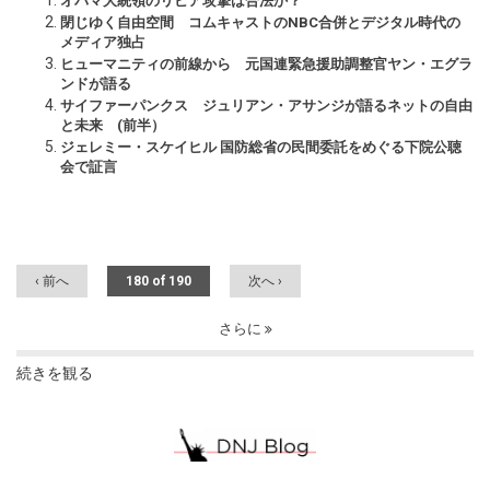
オバマ大統領のリビア攻撃は合法か？
閉じゆく自由空間 コムキャストのNBC合併とデジタル時代の
メディア独占
ヒューマニティの前線から 元国連緊急援助調整官ヤン・エグラ
ンドが語る
サイファーパンクス ジュリアン・アサンジが語るネットの自由
と未来 (前半）
ジェレミー・スケイヒル 国防総省の民間委託をめぐる下院公聴
会で証言
‹ 前へ
180 of 190
次へ ›
さらに
続きを観る