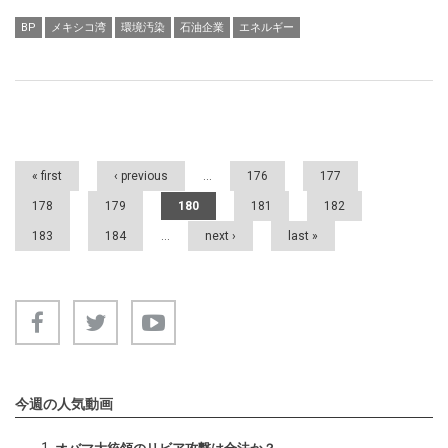
BP
メキシコ湾
環境汚染
石油企業
エネルギー
Pages
« first
‹ previous
…
176
177
178
179
180
181
182
183
184
…
next ›
last »
今週の人気動画