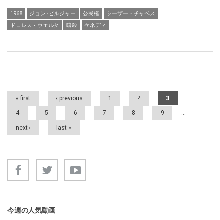
1968
ジョン･ピルジャー
公民権
シーザー・チャベス
ドロレス・ウエルタ
暗殺
ケネディ
Pages
« first
‹ previous
1
2
3
4
5
6
7
8
9
…
next ›
last »
今週の人気動画