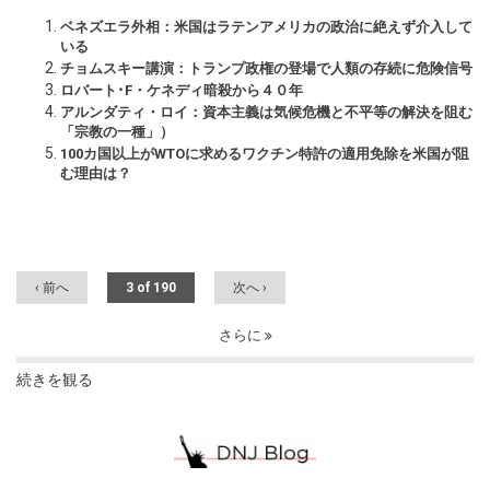
ベネズエラ外相：米国はラテンアメリカの政治に絶えず介入して
いる
チョムスキー講演：トランプ政権の登場で人類の存続に危険信号
ロバート･F・ケネディ暗殺から４０年
アルンダティ・ロイ：資本主義は気候危機と不平等の解決を阻む
「宗教の一種」）
100カ国以上がWTOに求めるワクチン特許の適用免除を米国が阻
む理由は？
‹ 前へ
3 of 190
次へ ›
さらに
続きを観る