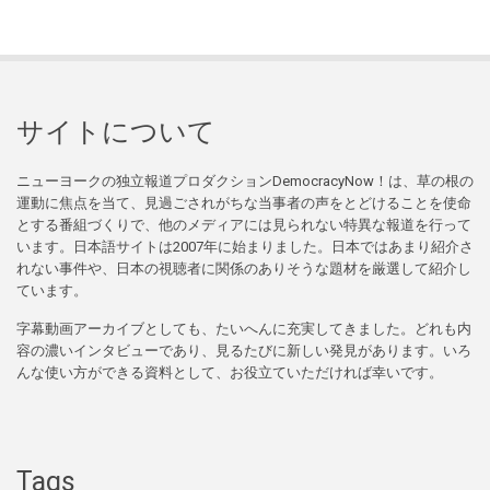
サイトについて
ニューヨークの独立報道プロダクションDemocracyNow！は、草の根の
運動に焦点を当て、見過ごされがちな当事者の声をとどけることを使命
とする番組づくりで、他のメディアには見られない特異な報道を行って
います。日本語サイトは2007年に始まりました。日本ではあまり紹介さ
れない事件や、日本の視聴者に関係のありそうな題材を厳選して紹介し
ています。
字幕動画アーカイブとしても、たいへんに充実してきました。どれも内
容の濃いインタビューであり、見るたびに新しい発見があります。いろ
んな使い方ができる資料として、お役立ていただければ幸いです。
Tags