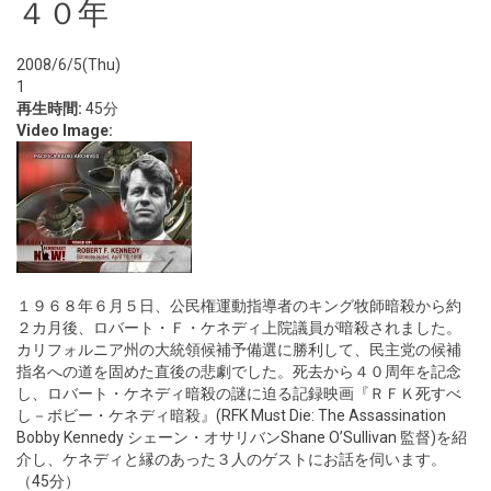
４０年
2008/6/5(Thu)
1
再生時間:
45分
Video Image:
１９６８年６月５日、公民権運動指導者のキング牧師暗殺から約
２カ月後、ロバート・Ｆ・ケネディ上院議員が暗殺されました。
カリフォルニア州の大統領候補予備選に勝利して、民主党の候補
指名への道を固めた直後の悲劇でした。死去から４０周年を記念
し、ロバート・ケネディ暗殺の謎に迫る記録映画『ＲＦＫ死すべ
し－ボビー・ケネディ暗殺』(RFK Must Die: The Assassination
Bobby Kennedy シェーン・オサリバンShane O’Sullivan 監督)を紹
介し、ケネディと縁のあった３人のゲストにお話を伺います。
（45分）