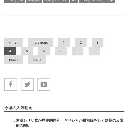
1968
反戦
学生運動
大学
ハーレム
NY
SDS
コロンビア大学
Pages
« first
‹ previous
1
2
3
4
5
6
7
8
9
…
next ›
last »
今週の人気動画
左派シリザ党が歴史的勝利 ギリシャが最前線を行く欧州の反緊
縮の闘い