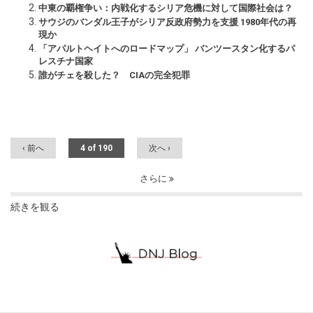
中東の覇権争い：内戦化するシリア危機に対して国際社会は？
サウジのバンダル王子がシリア反政府勢力を支援 1980年代の再
現か
「アパルトヘイトへのロードマップ」 バンツースタン化するパ
レスチナ国家
誰がチェを殺した？ CIAの完全犯罪
‹ 前へ
4 of 190
次へ ›
さらに
続きを観る