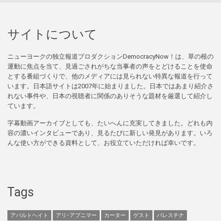
サイトについて
ニューヨークの独立報道プロダクションDemocracyNow！は、草の根の
運動に焦点を当て、見過ごされがちな当事者の声をとどけることを使命
とする番組づくりで、他のメディアには見られない特異な報道を行って
います。日本語サイトは2007年に始まりました。日本ではあまり紹介さ
れない事件や、日本の視聴者に関係のありそうな題材を厳選して紹介し
ています。
字幕動画アーカイブとしても、たいへんに充実してきました。どれも内
容の濃いインタビューであり、見るたびに新しい発見があります。いろ
んな使い方ができる資料として、お役立ていただければ幸いです。
Tags
アパルトヘイト
アリ･アブニマー
カーター
ゲスト
パレスチナ