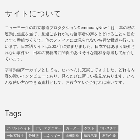
サイトについて
ニューヨークの独立報道プロダクションDemocracyNow！は、草の根の
運動に焦点を当て、見過ごされがちな当事者の声をとどけることを使命
とする番組づくりで、他のメディアには見られない特異な報道を行って
います。日本語サイトは2007年に始まりました。日本ではあまり紹介さ
れない事件や、日本の視聴者に関係のありそうな題材を厳選して紹介し
ています。
字幕動画アーカイブとしても、たいへんに充実してきました。どれも内
容の濃いインタビューであり、見るたびに新しい発見があります。いろ
んな使い方ができる資料として、お役立ていただければ幸いです。
Tags
アパルトヘイト
アリ･アブニマー
カーター
ゲスト
パレスチナ
一国家解決
分離壁
エネルギー
油田開発
環境汚染
石油企業