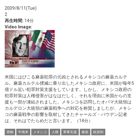
2009/8/11(Tue)
2
再生時間:
14分
Video Image:
米国にはびこる麻薬犯罪の元凶とされるメキシコの麻薬カルテ
ル。麻薬カルテル撲滅に乗り出したメキシコ政府に、米国が毎年5
億ドル近い犯罪対策支援をしています。しかし、メキシコ政府の
犯罪対策は人権侵害がはなはだしく、それを理由に米国からの支
援も一部が凍結されました。メキシコを訪問したオバマ大統領は
カルデロン大統領の麻薬戦争への対応を称賛しましたが、メキシ
コの麻薬戦争の影響を取材してきたチャールズ・バウデン記者
は、それはでたらめだと言います。（14分）
密輸
中南米
メキシコ
人権
軍事支援
麻薬
銃規制