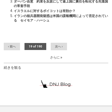
ダーバン合意 約束を反故にして途上国に責任を転化する先進国
の常套手段
イスラエルに対するボイコットは有効か？
イランの核兵器開発疑惑は米国の諜報機関によって否定されてい
る セイモア・ハーシュ
‹ 前へ
19 of 190
次へ ›
さらに
続きを観る