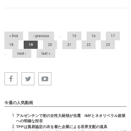
Pages
« first
‹ previous
…
15
16
17
18
19
20
21
22
23
…
next ›
last »
今週の人気動画
アルゼンチンで初の女性大統領が当選 IMFとネオリベラル政策
への明確な拒否
TPPは貿易協定の衣を着た企業による世界支配の道具