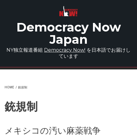
Skip to main content
Democracy Now
Japan
NY独立報道番組
Democracy Now!
を日本語でお届けし
ています
HOME
/
銃規制
銃規制
メキシコの汚い麻薬戦争