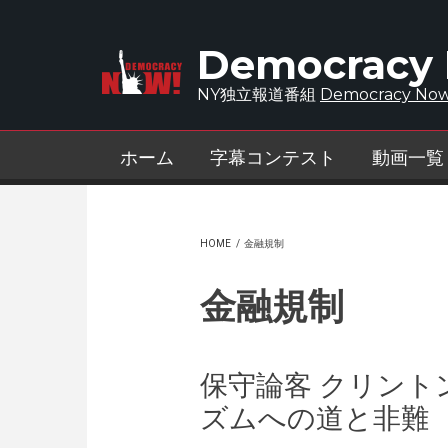
Skip to main content
Democracy
NY独立報道番組
Democracy Now
ホーム
字幕コンテスト
動画一覧
HOME
/
金融規制
金融規制
保守論客 クリント
ズムへの道と非難