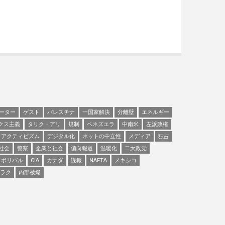
ーター
ゲスト
パレスチナ
一国家解決
分離壁
エネルギー
クス主義
タリク・アリ
規制
ベネズエラ
中南米
左派政権
アクティビズム
デジタル化
ネットの中立性
メディア
独占
社会
警察
企業と社会
偏向報道
温暖化
二大政党
ボリバル
CIA
カナダ
諜報
NAFTA
メキシコ
ラク
内部被爆