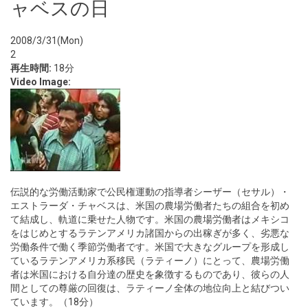
ャベスの日
2008/3/31(Mon)
2
再生時間:
18分
Video Image:
伝説的な労働活動家で公民権運動の指導者シーザー（セサル）・
エストラーダ・チャベスは、米国の農場労働者たちの組合を初め
て結成し、軌道に乗せた人物です。米国の農場労働者はメキシコ
をはじめとするラテンアメリカ諸国からの出稼ぎが多く、劣悪な
労働条件で働く季節労働者です。米国で大きなグループを形成し
ているラテンアメリカ系移民（ラティーノ）にとって、農場労働
者は米国における自分達の歴史を象徴するものであり、彼らの人
間としての尊厳の回復は、ラティーノ全体の地位向上と結びつい
ています。（18分）