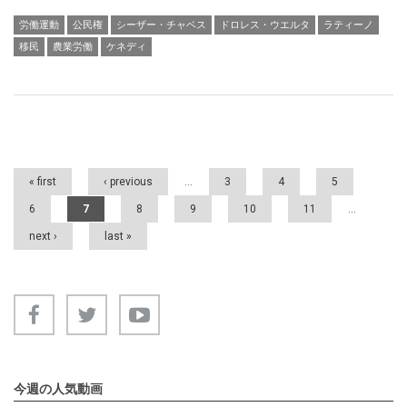
労働運動
公民権
シーザー・チャベス
ドロレス・ウエルタ
ラティーノ
移民
農業労働
ケネディ
Pages
« first
‹ previous
…
3
4
5
6
7
8
9
10
11
…
next ›
last »
今週の人気動画