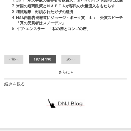
ボパール大事故の生存者ら数百人、オバマのインド訪問に抗議
米国の通商政策とＮＡＦＴＡが移民の大量流入をもたらす
壊滅地帯 封鎖されたガザの経済
NSA内部告発報道にジョージ・ポーク賞 １： 受賞スピーチ
「真の受賞者はスノーデン」
イブ･エンスラー 「私の癌とコンゴの癌」
‹ 前へ
187 of 190
次へ ›
さらに
続きを観る