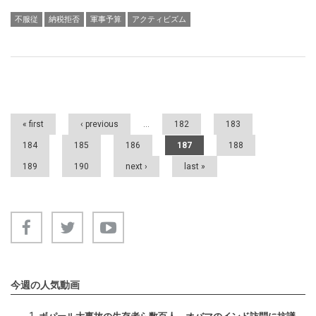
不服従
納税拒否
軍事予算
アクティビズム
Pages
« first
‹ previous
…
182
183
184
185
186
187
188
189
190
next ›
last »
今週の人気動画