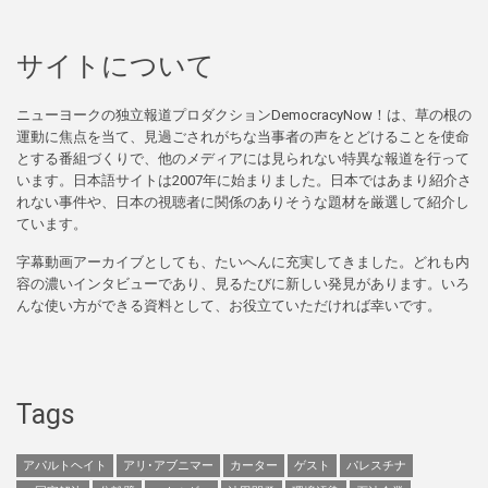
サイトについて
ニューヨークの独立報道プロダクションDemocracyNow！は、草の根の
運動に焦点を当て、見過ごされがちな当事者の声をとどけることを使命
とする番組づくりで、他のメディアには見られない特異な報道を行って
います。日本語サイトは2007年に始まりました。日本ではあまり紹介さ
れない事件や、日本の視聴者に関係のありそうな題材を厳選して紹介し
ています。
字幕動画アーカイブとしても、たいへんに充実してきました。どれも内
容の濃いインタビューであり、見るたびに新しい発見があります。いろ
んな使い方ができる資料として、お役立ていただければ幸いです。
Tags
アパルトヘイト
アリ･アブニマー
カーター
ゲスト
パレスチナ