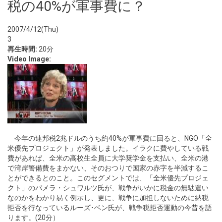
税の40%が軍事費に？
2007/4/12(Thu)
3
再生時間:
20分
Video Image:
今年の連邦税2兆ドルのうち約40%が軍事費に回ると、NGO「全
米優先プロジェクト」が発表しました。イラクに費やしている戦
費があれば、全米の高校生全員に大学奨学金を支払い、全米の港
で湾岸警備費をまかない、そのおつりで国家の赤字を半減するこ
とができるとのこと。このセグメントでは、「全米優先プロジェ
クト」のパメラ・シュワルツ氏が、戦争がいかに税金の無駄遣い
なのかをわかり易く例示し、更に、戦争に加担しないために納税
拒否を行なっているルーズ･ベン氏が、戦争税拒否運動の今昔を語
ります。(20分）