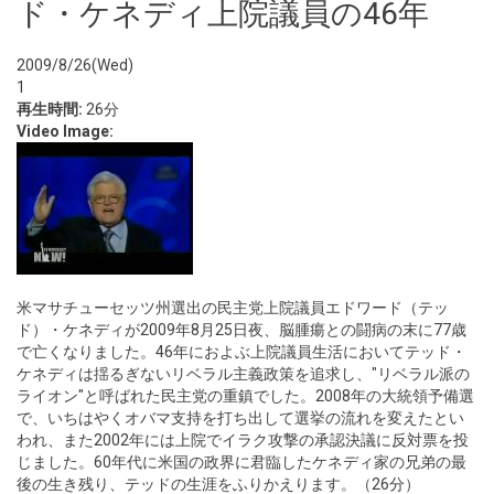
ド・ケネディ上院議員の46年
2009/8/26(Wed)
1
再生時間:
26分
Video Image:
米マサチューセッツ州選出の民主党上院議員エドワード（テッ
ド）・ケネディが2009年8月25日夜、脳腫瘍との闘病の末に77歳
で亡くなりました。46年におよぶ上院議員生活においてテッド・
ケネディは揺るぎないリベラル主義政策を追求し、"リベラル派の
ライオン"と呼ばれた民主党の重鎮でした。2008年の大統領予備選
で、いちはやくオバマ支持を打ち出して選挙の流れを変えたとい
われ、また2002年には上院でイラク攻撃の承認決議に反対票を投
じました。60年代に米国の政界に君臨したケネディ家の兄弟の最
後の生き残り、テッドの生涯をふりかえります。（26分）