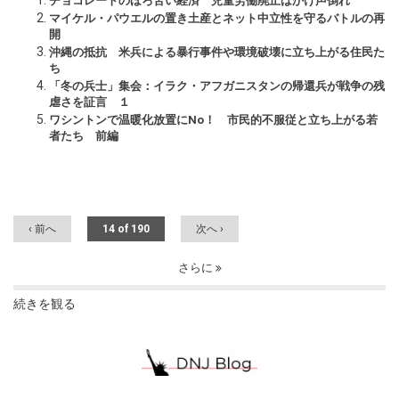
チョコレートのほろ苦い経済 児童労働廃止はかけ声倒れ
マイケル・パウエルの置き土産とネット中立性を守るバトルの再
開
沖縄の抵抗 米兵による暴行事件や環境破壊に立ち上がる住民た
ち
「冬の兵士」集会：イラク・アフガニスタンの帰還兵が戦争の残
虐さを証言 １
ワシントンで温暖化放置にNo！ 市民的不服従と立ち上がる若
者たち 前編
‹ 前へ
14 of 190
次へ ›
さらに
続きを観る