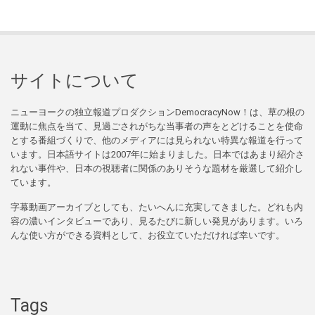
サイトについて
ニューヨークの独立報道プロダクションDemocracyNow！は、草の根の
運動に焦点を当て、見過ごされがちな当事者の声をとどけることを使命
とする番組づくりで、他のメディアには見られない特異な報道を行って
います。日本語サイトは2007年に始まりました。日本ではあまり紹介さ
れない事件や、日本の視聴者に関係のありそうな題材を厳選して紹介し
ています。
字幕動画アーカイブとしても、たいへんに充実してきました。どれも内
容の濃いインタビューであり、見るたびに新しい発見があります。いろ
んな使い方ができる資料として、お役立ていただければ幸いです。
Tags