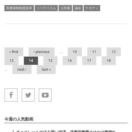
医療保険制度改革
リベラリズム
公民権
議会
ケネディ
Pages
« first
‹ previous
…
10
11
12
13
14
15
16
17
18
…
next ›
last »
今週の人気動画