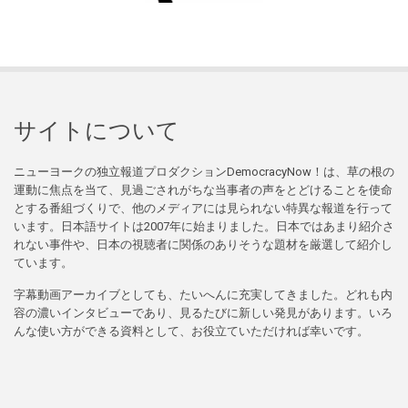
サイトについて
ニューヨークの独立報道プロダクションDemocracyNow！は、草の根の
運動に焦点を当て、見過ごされがちな当事者の声をとどけることを使命
とする番組づくりで、他のメディアには見られない特異な報道を行って
います。日本語サイトは2007年に始まりました。日本ではあまり紹介さ
れない事件や、日本の視聴者に関係のありそうな題材を厳選して紹介し
ています。
字幕動画アーカイブとしても、たいへんに充実してきました。どれも内
容の濃いインタビューであり、見るたびに新しい発見があります。いろ
んな使い方ができる資料として、お役立ていただければ幸いです。