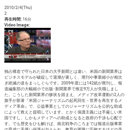
2010/2/4(Thu)
2
再生時間:
16分
Video Image:
独占構造で守られた日本の大手新聞とは違い、米国の新聞業界は
ビジネスモデルが破綻して退潮が著しく、廃刊や事業縮小が相次
ぎ絶滅の道をまっしぐらです。2009年度には142紙が廃刊し、報
道編集部の大幅縮小で出版･新聞業界で推定9万人が失職しまし
た。こうした新聞業界の惨状を踏まえ、メディア改革運動の2人の
旗手が新著『米国ジャーナリズムの起死回生－世界を再生するメ
ディア革命』で、公益事業としてのジャーナリズムを公的な助成
によって救えと提唱しています。とかく保護主義には手厳しい米
国ですし、しかもメディアへの助成となると政府の干渉も心配で
す。でも歴史をひも解けば、南北戦争のころまでは報道出版事業
の育成に手厚い保護が与えられ、教育や軍隊に匹敵するほどの予