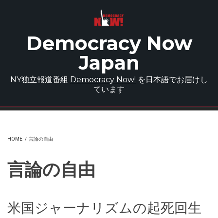
Skip to main content
Democracy Now
Japan
NY独立報道番組
Democracy Now!
を日本語でお届けし
ています
HOME
/
言論の自由
言論の自由
米国ジャーナリズムの起死回生