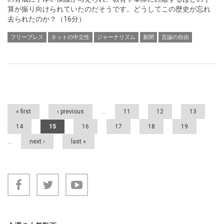
算が振り向けられていたのだそうです。どうしてこの歴史が忘れ
去られたのか？（16分）
フリープレス
ネットの中立性
ジャーナリズム
新聞
言論の自由
Pages
« first
‹ previous
…
11
12
13
14
15
16
17
18
19
…
next ›
last »