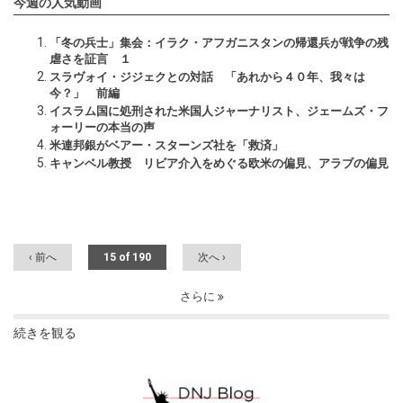
今週の人気動画
「冬の兵士」集会：イラク・アフガニスタンの帰還兵が戦争の残
虐さを証言 １
スラヴォイ・ジジェクとの対話 「あれから４０年、我々は
今？」 前編
イスラム国に処刑された米国人ジャーナリスト、ジェームズ・フ
ォーリーの本当の声
米連邦銀がベアー・スターンズ社を「救済」
キャンベル教授 リビア介入をめぐる欧米の偏見、アラブの偏見
‹ 前へ
15 of 190
次へ ›
さらに
続きを観る